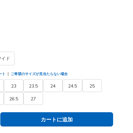
/ローズゴールド
(#
150413
BKRG
)
ました
ワイド
ート
ご希望のサイズが見当たらない場合
23
23.5
24
24.5
25
26.5
27
カートに追加