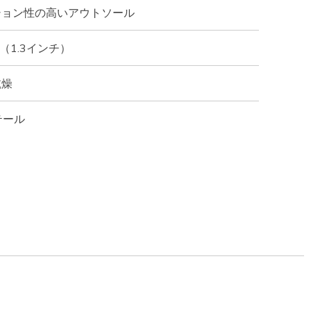
ション性の高いアウトソール
（1.3インチ）
乾燥
テール