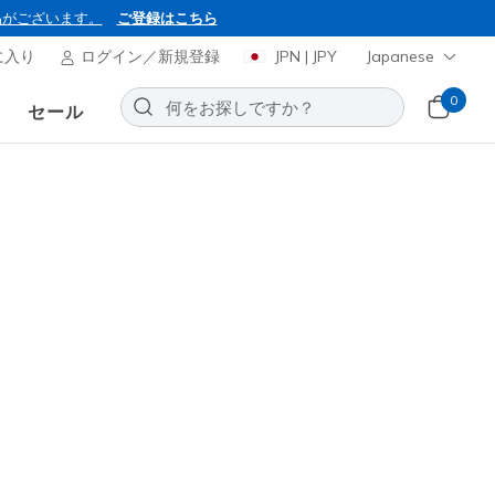
品がございます。
ご登録はこちら
に入り
ログイン／新規登録
JPN | JPY
Japanese
0
セール
BON2026
ャーズ スリップインズ：
フォーム - コージーフィット
 アワー
お気に入りに追加する
112レビュー
0
(税込)