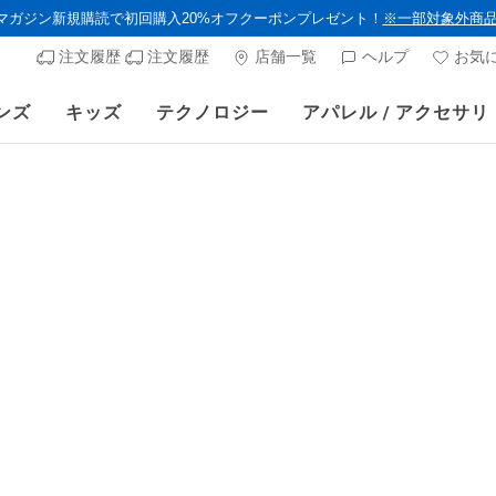
ルマガジン新規購読で初回購入20%オフクーポンプレゼント！
※一部対象外商
注文履歴
注文履歴
店舗一覧
ヘルプ
お気
ンズ
キッズ
テクノロジー
アパレル / アクセサリ
》 対象セール商品が15-20％OFFに。8/16(日)まで VIP会員限定/コード：O
ウィメンズ
スケッチ
コンツアー
ゴールデン
顧客評価5/5件
¥ 13,75