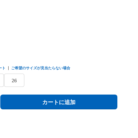
(#
104577
BBK
)
選択されました
ート
ご希望のサイズが見当たらない場合
26
カートに追加