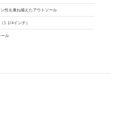
ョン性を兼ね備えたアウトソール
（1 1/4インチ）
テール