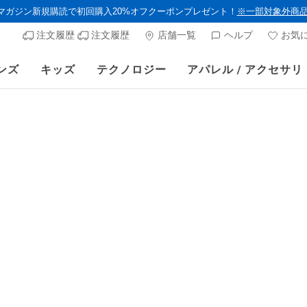
ルマガジン新規購読で初回購入20%オフクーポンプレゼント！
※一部対象外商
注文履歴
注文履歴
店舗一覧
ヘルプ
お気
ンズ
キッズ
テクノロジー
アパレル / アクセサリ
》 対象セール商品が15-20％OFFに。8/16(日)まで VIP会員限定/コード：O
ウィメンズ
スケッチ
グライドス
顧客評価5/5件
¥ 14,85