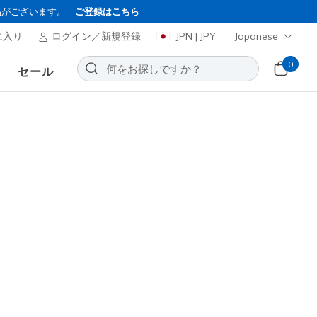
品がございます。
ご登録はこちら
に入り
ログイン／新規登録
JPN | JPY
Japanese
0
セール
BON2026
ャーズ スリップインズ：
テップ - ハイ シャイン
お気に入りに追加する
83レビュー
0
(税込)