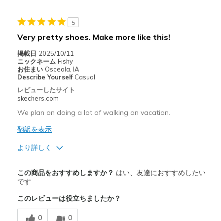
Casual Wear
Width
Feels true to width
5
Sizing
Feels true to size
Very pretty shoes. Make more like this!
View On Shoes
Shoes are for Wearing
掲載日
2025/10/11
ニックネーム
Fishy
お住まい
Osceola, IA
Describe Yourself
Casual
レビューしたサイト
skechers.com
We plan on doing a lot of walking on vacation.
翻訳を表示
より詳しく
商品満足度が高かったレビュー
この商品をおすすめしますか？
はい、友達におすすめしたい
Attractive Design
です
このレビューは役立ちましたか？
Comfortable
0
0
Stylish