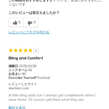
この商品をおすすめしますか？
いいえ、友達におすすめした
Stylish
くないです
このレビューは役立ちましたか？
商品が期待と異なったレビュー
Decal wore out quickly
5
0
以下に最適
レビューにフラグを付ける
Casual Wear
Special Occasions
5
Bling and Comfort
Sizing
Feels true to size
View On Shoes
I'm Really Into Shoes
掲載日
2025/10/28
ニックネーム
Kk
お住まい
NC
Describe Yourself
Practical
レビューしたサイト
skechers.com
A little bling adds fun. I always get compliments when I
wear these. Of course I yell them what they are.
翻訳を表示