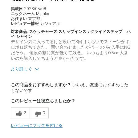
掲載日
2026/05/08
ニックネーム
Misako
お住まい
東京都
レビュアー情報
カジュアル
対象商品: スケッチャーズ スリップインズ：グライドステップ - ハ
イ シャイン
デザイン気に入ってるけど履いて3回目くらいでストーンがポ
ロポロ落ちてきた。 問い合わせましたがパーツのみ入手はNG
だそう。 値段の割に質が低くて残念。 いつもより0.5cm大き
いのを購入してちょうど良かったです。
より詳しく
商品満足度が高かったレビュー
この商品をおすすめしますか？
いいえ、友達におすすめした
デザイン
くないです
このレビューは役立ちましたか？
商品が期待と異なったレビュー
へたりが早い
2
0
品質が低い
レビューにフラグを付ける
サイズについて
小さいと感じる