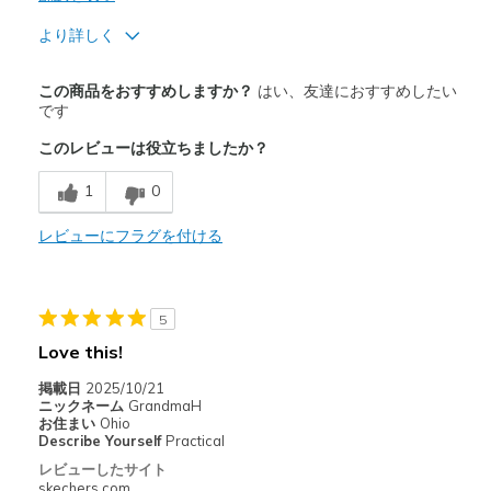
より詳しく
商品満足度が高かったレビュー
この商品をおすすめしますか？
はい、友達におすすめしたい
Attractive Design
です
このレビューは役立ちましたか？
Comfortable
1
0
Stylish
レビューにフラグを付ける
以下に最適
Whenever I want
Width
Feels true to width
5
Sizing
Feels true to size
Love this!
View On Shoes
I'm Really Into Shoes
掲載日
2025/10/21
ニックネーム
GrandmaH
お住まい
Ohio
Describe Yourself
Practical
レビューしたサイト
skechers.com