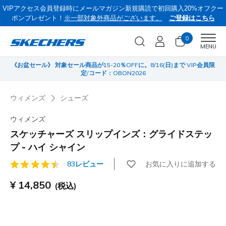
VIPアクセス会員登録時にメールマガジン新規購読で初回購入20%オフクー
ポンプレゼント！
※一部対象外商品がございます。
ご登録はこちら
0
Men
MENU
《お盆セール》 対象セール商品が15-20％OFFに。8/16(日)まで VIP会員限
サ
定/コード：OBON2026
ウィメンズ
シューズ
ウィメンズ
スケッチャーズ スリップインズ：グライドステッ
プ - ハイ シャイン
お気に入りに追加する
83レビュー
顧客評価3.3/5件
¥ 14,850
(税込)