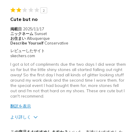
幅について
狭いと感じる
2
靴をどのようにお考えですか
好きな対象のもの
Cute but no
掲載日
2025/11/17
ニックネーム
Sunset
お住まい
Albuquerque
Describe Yourself
Conservative
レビューしたサイト
skechers.com
I got a lot of compliments due the two days I did wear them
so far but the little shiny stones all started falling out right
away! So the first day I had all kinds of glitter looking stuff
around my work desk and the second time I wore them, for
the special event I had bought them for, more stones fell
out and I'm not that hard on my shoes. These are cute but I
can't recommend.
翻訳を表示
より詳しく
商品満足度が高かったレビュー