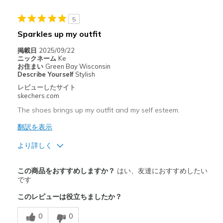
5
Sparkles up my outfit
掲載日
2025/09/22
ニックネーム
Ke
お住まい
Green Bay Wisconsin
Describe Yourself
Stylish
レビューしたサイト
skechers.com
The shoes brings up my outfit and my self esteem.
翻訳を表示
より詳しく
商品満足度が高かったレビュー
この商品をおすすめしますか？
はい、友達におすすめしたい
Attractive Design
です
このレビューは役立ちましたか？
Comfortable
0
0
Durable