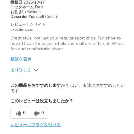
掲載日
2025/10/17
以下に最適
ニックネーム
Dea
お住まい
Salinas
Casual Wear
Describe Yourself
Casual
レビューしたサイト
Travel
skechers.com
Great style, not just your regular sport shoe. Fun shoe to
Width
Feels true to width
have. I have three pair of Skechers all are different. What
Sizing
Feels true to size
fun and comfortable shoes.
View On Shoes
I'm Really Into Shoes
翻訳を表示
より詳しく
商品満足度が高かったレビュー
この商品をおすすめしますか？
はい、友達におすすめしたい
Attractive Design
です
このレビューは役立ちましたか？
Comfortable
0
0
Stylish
レビューにフラグを付ける
以下に最適