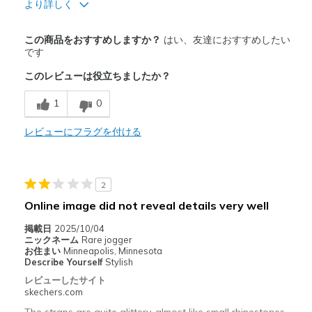
より詳しく
商品満足度が高かったレビュー
この商品をおすすめしますか？
はい、友達におすすめしたい
Attractive Design
です
このレビューは役立ちましたか？
Breathe Well
1
0
Comfortable
Durable
レビューにフラグを付ける
Stylish
2
以下に最適
Online image did not reveal details very well
Casual Wear
掲載日
2025/10/04
Going Out
ニックネーム
Rare jogger
お住まい
Minneapolis, Minnesota
Travel
Describe Yourself
Stylish
レビューしたサイト
Width
Feels too narrow
skechers.com
Sizing
Feels half size too small