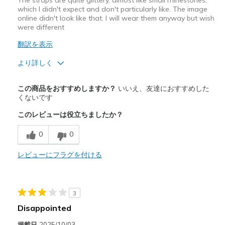
The straps are quite glittery, almost like small rhinestones,
which I didn't expect and don't particularly like. The image
View On Shoes
Shoes are for Wearing
online didn't look like that. I will wear them anyway but wish
were different
翻訳を表示
より詳しく
商品満足度が高かったレビュー
この商品をおすすめしますか？
いいえ、友達におすすめした
Comfortable
くないです
このレビューは役立ちましたか？
Stylish
0
0
以下に最適
Casual Wear
レビューにフラグを付ける
Width
Feels true to width
Sizing
Feels half size too big
3
View On Shoes
I'm Into Shoes
Disappointed
掲載日
2025/10/03