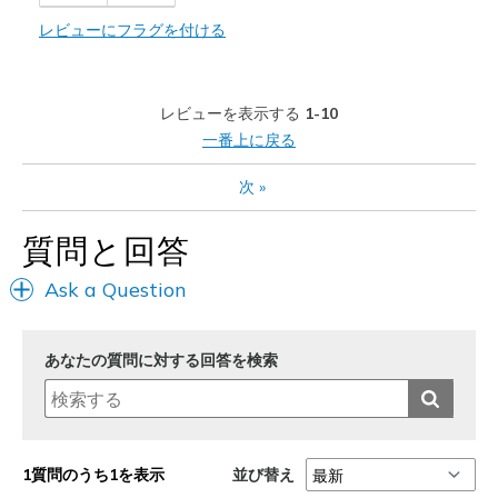
Stylish
レビューにフラグを付ける
商品が期待と異なったレビュー
none
レビューを表示する
1-10
一番上に戻る
以下に最適
次
»
Casual Wear
Going Out
質問と回答
Special Occasions
Ask a Question
Travel
あなたの質問に対する回答を検索
Width
Feels true to width
Sizing
Feels true to size
View On Shoes
I'm Really Into Shoes
並び替え
1質問のうち1を表示