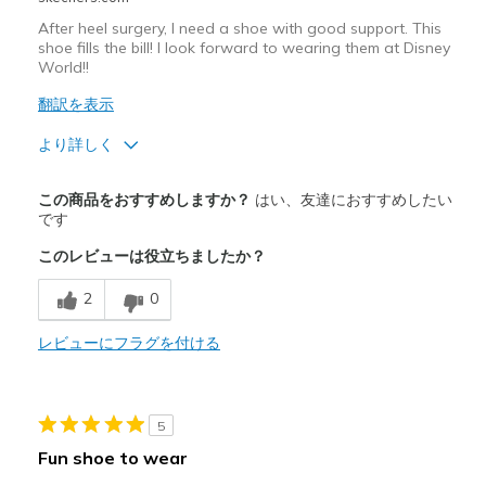
After heel surgery, I need a shoe with good support. This
shoe fills the bill! I look forward to wearing them at Disney
World!!
翻訳を表示
より詳しく
商品満足度が高かったレビュー
この商品をおすすめしますか？
はい、友達におすすめしたい
Attractive Design
です
このレビューは役立ちましたか？
Breathe Well
2
0
Comfortable
Durable
レビューにフラグを付ける
Stylish
5
商品が期待と異なったレビュー
Fun shoe to wear
Wear Out Quickly