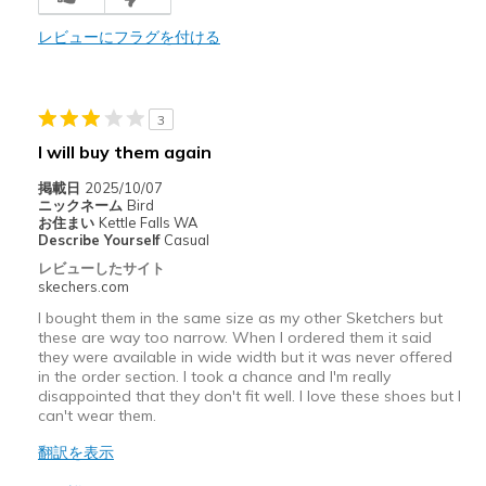
レビューにフラグを付ける
以下に最適
Casual Wear
Travel
3
I will buy them again
Width
Feels true to width
Sizing
Feels true to size
掲載日
2025/10/07
ニックネーム
Bird
View On Shoes
I'm Into Shoes
お住まい
Kettle Falls WA
Describe Yourself
Casual
レビューしたサイト
skechers.com
I bought them in the same size as my other Sketchers but
these are way too narrow. When I ordered them it said
they were available in wide width but it was never offered
in the order section. I took a chance and I'm really
disappointed that they don't fit well. I love these shoes but I
can't wear them.
翻訳を表示