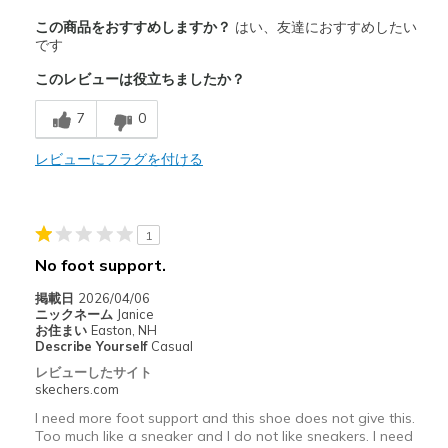
商品満足度が高かったレビュー
この商品をおすすめしますか？
はい、友達におすすめしたい
Attractive Design
です
このレビューは役立ちましたか？
Breathe Well
7
0
Comfortable
Durable
レビューにフラグを付ける
以下に最適
Casual Wear
1
No foot support.
Travel
掲載日
2026/04/06
Width
Feels true to width
ニックネーム
Janice
お住まい
Easton, NH
Sizing
Feels true to size
Describe Yourself
Casual
View On Shoes
Shoes are for Wearing
レビューしたサイト
skechers.com
I need more foot support and this shoe does not give this.
Too much like a sneaker and I do not like sneakers. I need