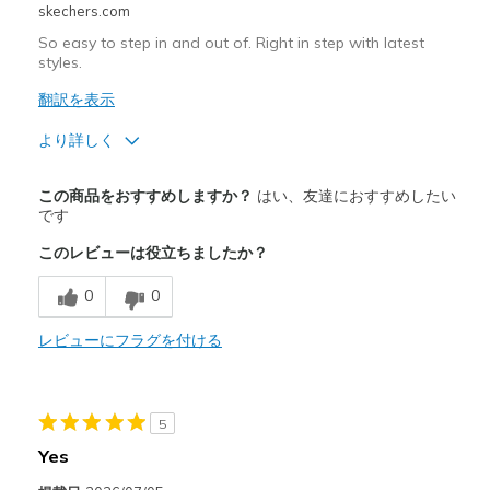
skechers.com
So easy to step in and out of. Right in step with latest
styles.
翻訳を表示
より詳しく
商品満足度が高かったレビュー
この商品をおすすめしますか？
はい、友達におすすめしたい
Attractive Design
です
このレビューは役立ちましたか？
Comfortable
0
0
Stylish
レビューにフラグを付ける
以下に最適
Casual Wear
Travel
5
Yes
Width
Feels true to width