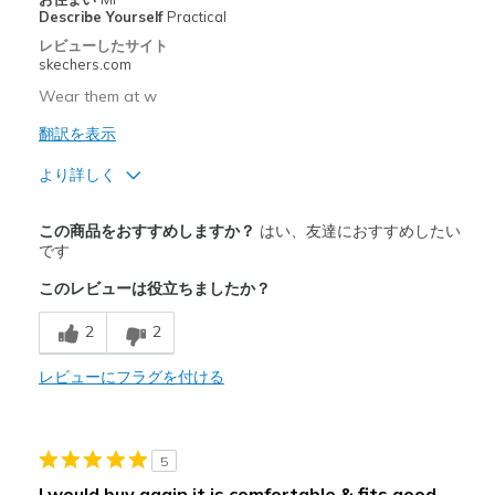
Describe Yourself
Practical
レビューしたサイト
skechers.com
Wear them at w
翻訳を表示
より詳しく
商品満足度が高かったレビュー
この商品をおすすめしますか？
はい、友達におすすめしたい
Attractive Design
です
このレビューは役立ちましたか？
Breathe Well
2
2
Comfortable
Durable
レビューにフラグを付ける
Stylish
5
以下に最適
I would buy again it is comfortable & fits good