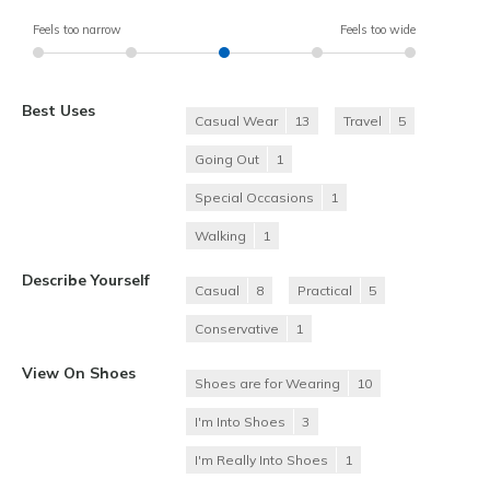
Feels too narrow
Feels too wide
Best Uses
Casual Wear
13
Travel
5
Going Out
1
Special Occasions
1
Walking
1
Describe Yourself
Casual
8
Practical
5
Conservative
1
View On Shoes
Shoes are for Wearing
10
I'm Into Shoes
3
I'm Really Into Shoes
1