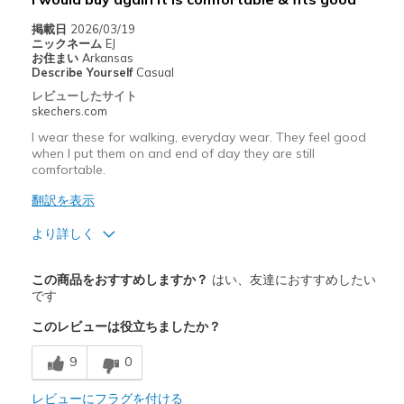
Casual Wear
掲載日
2026/03/19
Width
Feels true to width
ニックネーム
EJ
お住まい
Arkansas
Sizing
Feels true to size
Describe Yourself
Casual
View On Shoes
Shoes are for Wearing
レビューしたサイト
skechers.com
I wear these for walking, everyday wear. They feel good
when I put them on and end of day they are still
comfortable.
翻訳を表示
より詳しく
商品満足度が高かったレビュー
この商品をおすすめしますか？
はい、友達におすすめしたい
Attractive Design
です
このレビューは役立ちましたか？
Comfortable
9
0
Stylish
レビューにフラグを付ける
以下に最適