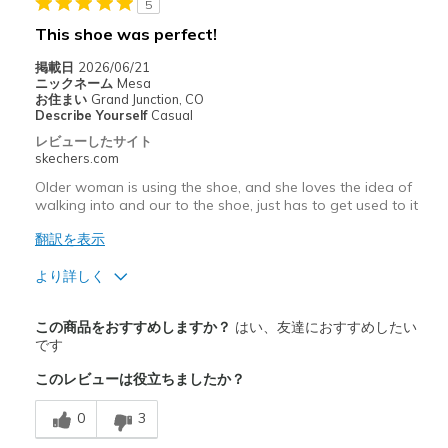
5
View On Shoes
I'm Into Shoes
This shoe was perfect!
掲載日
2026/06/21
ニックネーム
Mesa
お住まい
Grand Junction, CO
Describe Yourself
Casual
レビューしたサイト
skechers.com
Older woman is using the shoe, and she loves the idea of
walking into and our to the shoe, just has to get used to it
翻訳を表示
より詳しく
商品満足度が高かったレビュー
この商品をおすすめしますか？
はい、友達におすすめしたい
Attractive Design
です
このレビューは役立ちましたか？
Comfortable
0
3
商品が期待と異なったレビュー