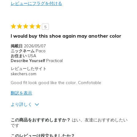
Need Break In
レビューにフラグを付ける
以下に最適
Casual Wear
5
I would buy this shoe again may another color
Width
Feels true to width
Sizing
Feels half size too small
掲載日
2026/05/07
ニックネーム
Paco
View On Shoes
I'm Into Shoes
お住まい
USA
Describe Yourself
Practical
レビューしたサイト
skechers.com
Good fit look good like the color. Comfotable
翻訳を表示
より詳しく
商品満足度が高かったレビュー
この商品をおすすめしますか？
はい、友達におすすめしたい
Attractive Design
です
このレビューは役立ちましたか？
Breathe Well