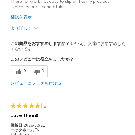
There for work not easy to slip on like my previous
sketchers or as comfortable
Travel
翻訳を表示
Width
Feels true to width
より詳しく
Sizing
Feels half size too big
商品満足度が高かったレビュー
この商品をおすすめしますか？
いいえ、友達におすすめした
Attractive Design
くないです
このレビューは役立ちましたか？
Breathe Well
9
0
Stylish
レビューにフラグを付ける
商品が期待と異なったレビュー
Need Break In
Width
Feels true to width
5
Sizing
Feels half size too small
Love them!!
View On Shoes
Shoes are for Wearing
掲載日
2026/03/21
ニックネーム
Ty
お住まい
MI