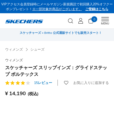
VIPアクセス会員登録時にメールマガジン新規購読で初回購入20%オフクー
ポンプレゼント！
※一部対象外商品がございます。
ご登録はこちら
0
Men
MENU
スケッチャーズ × Britto 公式通販サイトでも販売スタート！
サ
ウィメンズ
シューズ
ウィメンズ
スケッチャーズ スリップインズ：グライドステッ
プ ボルテックス
お気に入りに追加する
15レビュー
顧客評価3.6/5件
¥ 14,190
(税込)