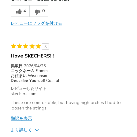
4
0
Comfortable
Stylish
レビューにフラグを付ける
以下に最適
Casual Wear
5
I love SKECHERS!!!
Width
Feels true to width
Sizing
Feels true to size
掲載日
2026/04/23
ニックネーム
Sammi
View On Shoes
Shoes are for Wearing
お住まい
Wisconsin
Describe Yourself
Casual
レビューしたサイト
skechers.com
These are comfortable, but having high arches I had to
loosen the strings.
翻訳を表示
より詳しく