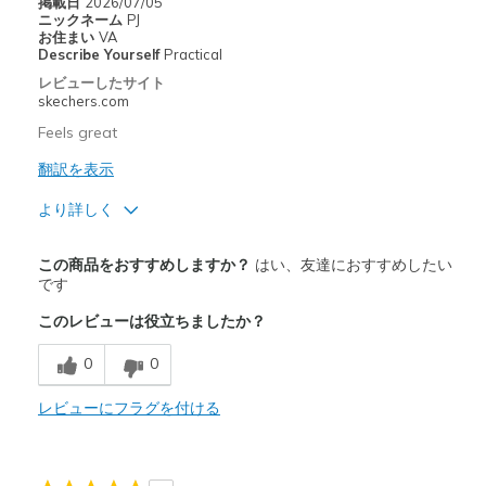
Sizing
Feels true to size
掲載日
2026/07/05
ニックネーム
PJ
View On Shoes
I'm Into Shoes
お住まい
VA
Describe Yourself
Practical
レビューしたサイト
skechers.com
Feels great
翻訳を表示
より詳しく
商品満足度が高かったレビュー
この商品をおすすめしますか？
はい、友達におすすめしたい
Comfortable
です
このレビューは役立ちましたか？
Stylish
0
0
以下に最適
Casual Wear
レビューにフラグを付ける
Width
Feels true to width
Sizing
Feels true to size