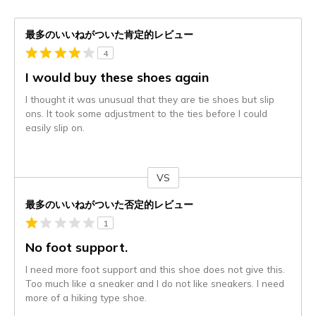
最多のいいねがついた肯定的レビュー
4
I would buy these shoes again
I thought it was unusual that they are tie shoes but slip
ons. It took some adjustment to the ties before I could
easily slip on.
VS
対
最多のいいねがついた否定的レビュー
1
No foot support.
I need more foot support and this shoe does not give this.
Too much like a sneaker and I do not like sneakers. I need
more of a hiking type shoe.