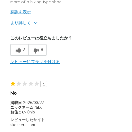
more of a hiking type shoe.
翻訳を表示
より詳しく
商品満足度が高かったレビュー
このレビューは役立ちましたか？
Attractive Design
2
8
Breathe Well
レビューにフラグを付ける
Durable
I need more foot support. Need to return unsuse
1
Stylish
No
商品が期待と異なったレビュー
掲載日
2026/03/27
ニックネーム
Nikki
No foot support. Need to return unused pair.
お住まい
Ohio
レビューしたサイト
以下に最適
skechers.com
Casual Wear