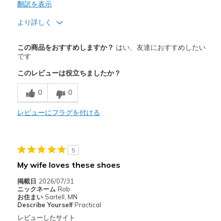
翻訳を表示
より詳しく
商品満足度が高かったレビュー
この商品をおすすめしますか？
はい、友達におすすめしたい
Attractive Design
です
このレビューは役立ちましたか？
Comfortable
0
0
以下に最適
Casual Wear
レビューにフラグを付ける
Going Out
Special Occasions
5
My wife loves these shoes
Travel
掲載日
2026/07/31
Width
Feels true to width
ニックネーム
Rob
お住まい
Sartell, MN
Sizing
Feels true to size
Describe Yourself
Practical
View On Shoes
Shoes are for Wearing
レビューしたサイト