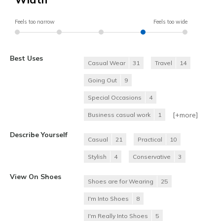
Feels too narrow
Feels too wide
Best Uses
Casual Wear
31
Travel
14
Going Out
9
Special Occasions
4
[+
more
]
Business casual work
1
Describe Yourself
Casual
21
Practical
10
Stylish
4
Conservative
3
View On Shoes
Shoes are for Wearing
25
I'm Into Shoes
8
I'm Really Into Shoes
5