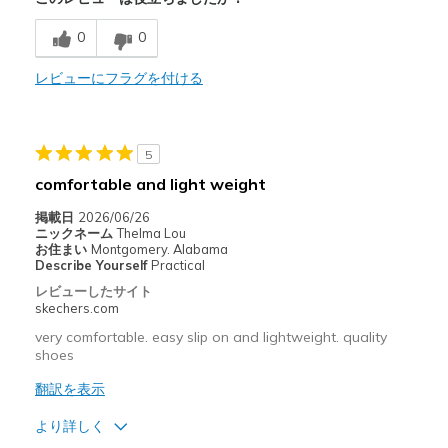
0
0
Comfortable
Durable
レビューにフラグを付ける
Stylish
5
以下に最適
comfortable and light weight
Casual Wear
掲載日
2026/06/26
Going Out
ニックネーム
Thelma Lou
お住まい
Montgomery. Alabama
Special Occasions
Describe Yourself
Practical
レビューしたサイト
Travel
skechers.com
very comfortable. easy slip on and lightweight. quality
Width
Feels true to width
shoes
Sizing
Feels true to size
翻訳を表示
View On Shoes
Shoes are for Wearing
より詳しく