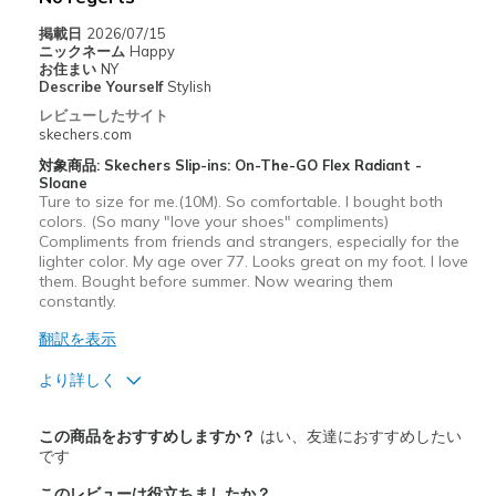
掲載日
2026/07/15
ニックネーム
Happy
お住まい
NY
Describe Yourself
Stylish
レビューしたサイト
skechers.com
対象商品: Skechers Slip-ins: On-The-GO Flex Radiant -
Sloane
Ture to size for me.(10M). So comfortable. I bought both
colors. (So many "love your shoes" compliments)
Compliments from friends and strangers, especially for the
lighter color. My age over 77. Looks great on my foot. I love
them. Bought before summer. Now wearing them
constantly.
翻訳を表示
より詳しく
商品満足度が高かったレビュー
この商品をおすすめしますか？
はい、友達におすすめしたい
Attractive Design
です
このレビューは役立ちましたか？
Breathe Well