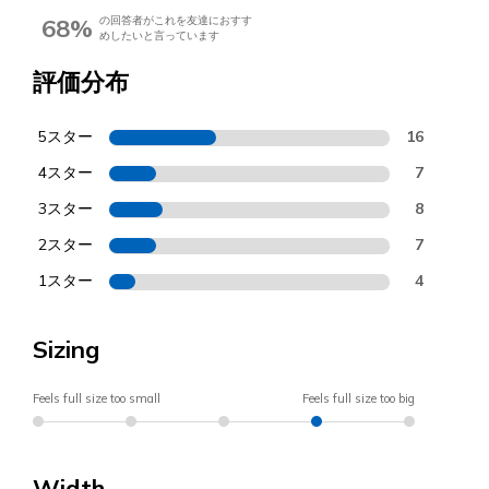
68%
の回答者がこれを友達におすす
めしたいと言っています
評価分布
5スター
16
4スター
7
3スター
8
2スター
7
1スター
4
Sizing
Feels full size too small
Feels full size too big
Width