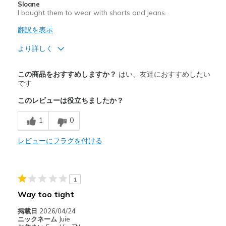
Sloane
I bought them to wear with shorts and jeans.
翻訳を表示
より詳しく
商品満足度が高かったレビュー
この商品をおすすめしますか？
はい、友達におすすめしたい
Attractive Design
です
このレビューは役立ちましたか？
Stylish
1
0
商品が期待と異なったレビュー
Poor Cushioning
レビューにフラグを付ける
以下に最適
Casual Wear
1
Way too tight
Width
Feels too wide
Sizing
Feels half size too big
掲載日
2026/04/24
ニックネーム
Juie
View On Shoes
Shoes are for Wearing