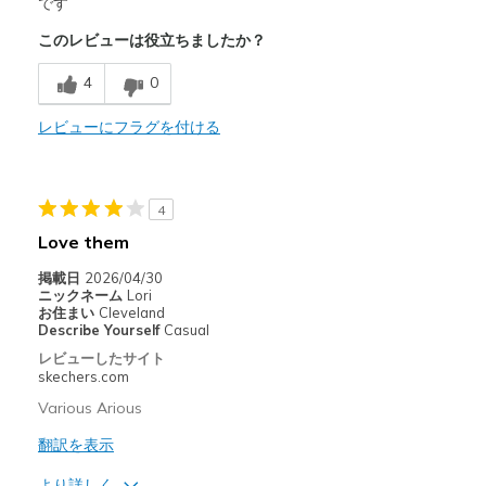
Attractive Design
です
このレビューは役立ちましたか？
Breathe Well
4
0
Comfortable
Happy I exchanged 8 1/2 for an 8
レビューにフラグを付ける
Stylish
4
商品が期待と異なったレビュー
Love them
Poor Cushioning
掲載日
2026/04/30
以下に最適
ニックネーム
Lori
お住まい
Cleveland
Casual Wear
Describe Yourself
Casual
レビューしたサイト
Going Out
skechers.com
Travel
Various Arious
翻訳を表示
Width
Feels too wide
Sizing
Feels half size too big
より詳しく