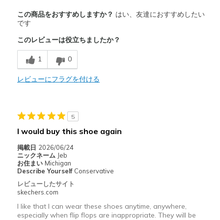
商品満足度が高かったレビュー
この商品をおすすめしますか？
はい、友達におすすめしたい
Breathe Well
です
このレビューは役立ちましたか？
Comfortable
1
0
easy slip on
レビューにフラグを付ける
以下に最適
Casual Wear
Width
Feels true to width
5
Sizing
Feels true to size
I would buy this shoe again
View On Shoes
Shoes are for Wearing
掲載日
2026/06/24
ニックネーム
Jeb
お住まい
Michigan
Describe Yourself
Conservative
レビューしたサイト
skechers.com
I like that I can wear these shoes anytime, anywhere,
especially when flip flops are inappropriate. They will be