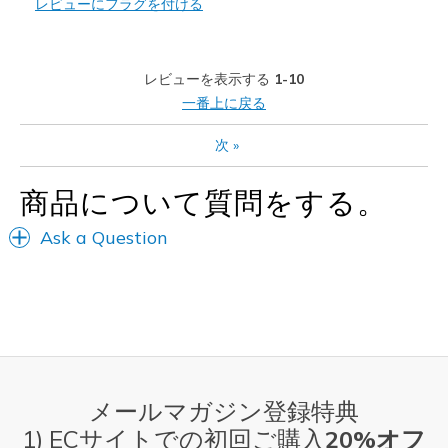
レビューにフラグを付ける
以下に最適
Casual Wear
レビューを表示する
1-10
Travel
一番上に戻る
Width
Feels true to width
次
»
Sizing
Feels half size too big
View On Shoes
Shoes are for Wearing
商品について質問をする。
Ask a Question
メールマガジン登録特典
1) ECサイトでの初回ご購入
20%オフ