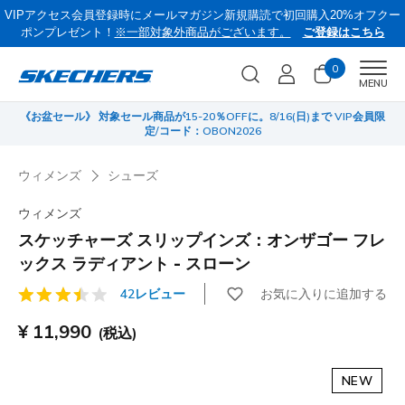
VIPアクセス会員登録時にメールマガジン新規購読で初回購入20%オフクー
ポンプレゼント！
※一部対象外商品がございます。
ご登録はこちら
0
Men
MENU
《お盆セール》 対象セール商品が15-20％OFFに。8/16(日)まで VIP会員限
サ
定/コード：OBON2026
ウィメンズ
シューズ
ウィメンズ
スケッチャーズ スリップインズ：オンザゴー フレ
ックス ラディアント - スローン
お気に入りに追加する
42レビュー
顧客評価3.1/5件
¥ 11,990
(税込)
NEW