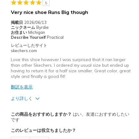
以下に最適
5
Very nice shoe Runs Big though
Casual Wear
掲載日
2026/06/13
Going Out
ニックネーム
Byrdie
お住まい
Michigan
Width
Feels too wide
Describe Yourself
Practical
Sizing
Feels half size too big
レビューしたサイト
skechers.com
View On Shoes
I'm Into Shoes
Love this shoe however I was surprised that it ran larger
than other Skechers. I ordered my usual size but ended up
having to return it for a half size smaller. Great color, great
style and finally a good fit!
翻訳を表示
より詳しく
商品満足度が高かったレビュー
この商品をおすすめしますか？
はい、友達におすすめしたい
Attractive Design
です
このレビューは役立ちましたか？
Breathe Well