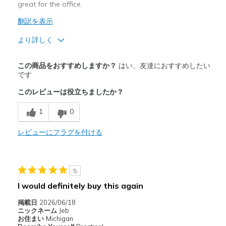
great for the office.
翻訳を表示
より詳しく
商品満足度が高かったレビュー
この商品をおすすめしますか？
はい、友達におすすめしたい
Attractive Design
です
このレビューは役立ちましたか？
Comfortable
1
0
Stylish
レビューにフラグを付ける
商品が期待と異なったレビュー
Need Break In
以下に最適
5
I would definitely buy this again
Casual Wear
掲載日
2026/06/18
Going Out
ニックネーム
Jeb
お住まい
Michigan
Travel