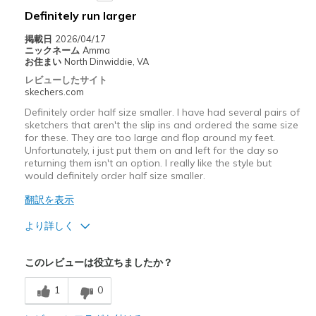
Definitely run larger
掲載日
2026/04/17
ニックネーム
Amma
お住まい
North Dinwiddie, VA
レビューしたサイト
skechers.com
Definitely order half size smaller. I have had several pairs of
sketchers that aren't the slip ins and ordered the same size
for these. They are too large and flop around my feet.
Unfortunately, i just put them on and left for the day so
returning them isn't an option. I really like the style but
would definitely order half size smaller.
翻訳を表示
より詳しく
商品満足度が高かったレビュー
このレビューは役立ちましたか？
Attractive Design
1
0
Breathe Well