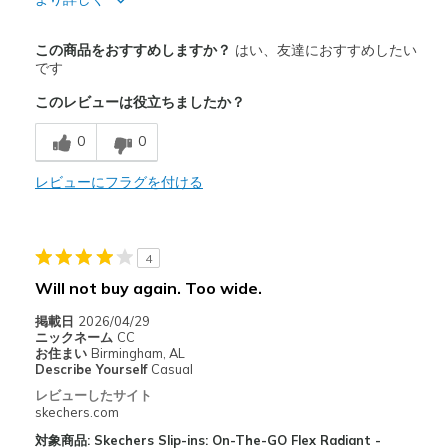
View On Shoes
I'm Into Shoes
以下に最適
この商品をおすすめしますか？
はい、友達におすすめしたい
Casual Wear
です
このレビューは役立ちましたか？
Width
Feels true to width
Sizing
Feels true to size
0
0
レビューにフラグを付ける
4
Will not buy again. Too wide.
掲載日
2026/04/29
ニックネーム
CC
お住まい
Birmingham, AL
Describe Yourself
Casual
レビューしたサイト
skechers.com
対象商品: Skechers Slip-ins: On-The-GO Flex Radiant -