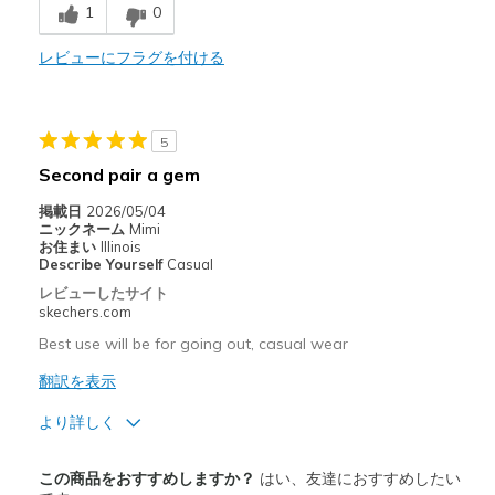
1
0
Comfortable
Stylish
レビューにフラグを付ける
以下に最適
Casual Wear
5
Second pair a gem
Travel
掲載日
2026/05/04
Width
Feels too wide
ニックネーム
Mimi
お住まい
Illinois
Sizing
Feels half size too big
Describe Yourself
Casual
View On Shoes
I'm Into Shoes
レビューしたサイト
skechers.com
Best use will be for going out, casual wear
翻訳を表示
より詳しく
商品満足度が高かったレビュー
この商品をおすすめしますか？
はい、友達におすすめしたい