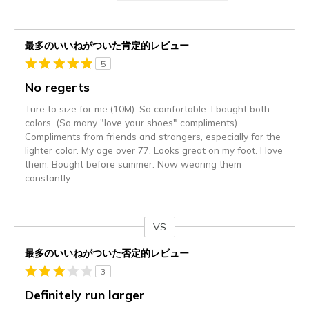
最多のいいねがついた肯定的レビュー
5
No regerts
Ture to size for me.(10M). So comfortable. I bought both
colors. (So many "love your shoes" compliments)
Compliments from friends and strangers, especially for the
lighter color. My age over 77. Looks great on my foot. I love
them. Bought before summer. Now wearing them
constantly.
VS
対
最多のいいねがついた否定的レビュー
3
Definitely run larger