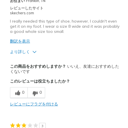
お住まい
Franklin, TN
レビューしたサイト
skechers.com
I really needed this type of shoe, however, I couldn't even
get it on my foot. I wear a size 8 wide and it was probably
a good whole size too small.
翻訳を表示
より詳しく
以下に最適
この商品をおすすめしますか？
いいえ、友達におすすめした
Casual Wear
くないです
このレビューは役立ちましたか？
Sizing
Feels half size too big
0
0
レビューにフラグを付ける
3