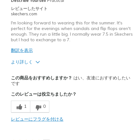
Describe Yourself
Practical
レビューしたサイト
Width
Feels too wide
skechers.com
Sizing
Feels half size too big
I'm looking forward to wearing this for the summer. It's
View On Shoes
Shoes are for Wearing
perfect for the evenings when sandals and flip flops aren't
enough. They run a little big. I normally wear 7.5 in Skechers
but I had to exchange to a 7.
翻訳を表示
より詳しく
商品満足度が高かったレビュー
この商品をおすすめしますか？
はい、友達におすすめしたい
Attractive Design
です
このレビューは役立ちましたか？
Comfortable
1
0
Stylish
レビューにフラグを付ける
商品が期待と異なったレビュー
Need Break In