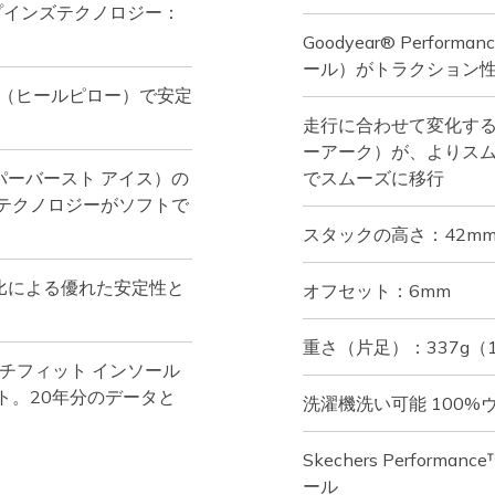
プインズテクノロジー：
Goodyear® Perfo
ール）がトラクション
w™（ヒールピロー）で安定
走行に合わせて変化するSk
ーアーク）が、よりス
イパーバースト アイス）の
でスムーズに移行
テクノロジーがソフトで
スタックの高さ：42mm
比による優れた安定性と
オフセット：6mm
重さ（片足）：337g（
チフィット インソール
ト。20年分のデータと
洗濯機洗い可能 100
Skechers Perfo
ール