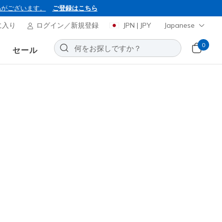
品がございます。
ご登録はこちら
に入り
ログイン／新規登録
JPN | JPY
Japanese
0
セール
BON2026
ャーズ スリップインズ：エアロ
お気に入りに追加する
146レビュー
0
-
¥ 25,850
(税込)
ンの対象外です。