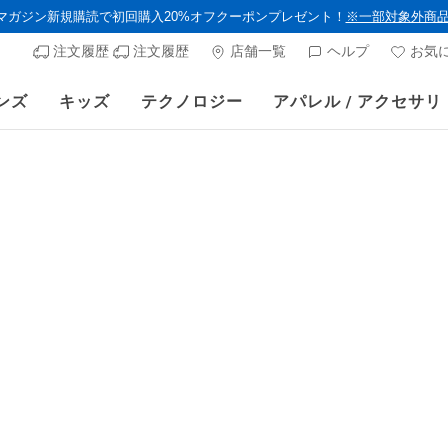
ルマガジン新規購読で初回購入20%オフクーポンプレゼント！
※一部対象外商
注文履歴
注文履歴
店舗一覧
ヘルプ
お気
ンズ
キッズ
テクノロジー
アパレル / アクセサリ
》 対象セール商品が15-20％OFFに。8/16(日)まで VIP会員限定/コード：O
メンズ
NEW
スケッチ
バースト
顧客評価5/5件
¥ 20,60
プロモーショ