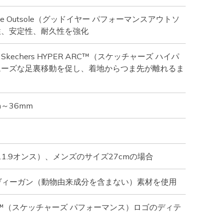
rmance Outsole（グッドイヤー パフォーマンスアウトソ
性、安定性、耐久性を強化
echers HYPER ARC™（スケッチャーズ ハイパ
ムーズな足裏移動を促し、着地からつま先が離れるま
～36mm
11.9オンス）、メンズのサイズ27cmの場合
%ヴィーガン（動物由来成分を含まない）素材を使用
rmance™（スケッチャーズ パフォーマンス）ロゴのディテ