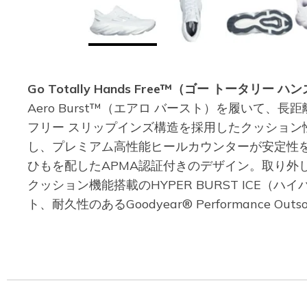
Go Totally Hands Free™（ゴー トータリー 
Aero Burst™（エアロ バースト）を履い
フリー スリップインズ構造を採用したクッショ
し、プレミアム高性能ヒールカウンターが安定性
ひもを配したAPMA認証付きのデザイン。取り外し
クッション機能搭載のHYPER BURST IC
ト、耐久性のあるGoodyear® Performanc