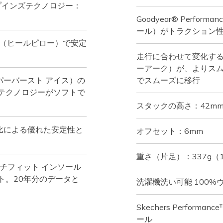
プインズテクノロジー：
Goodyear® Perfo
ール）がトラクション
w™（ヒールピロー）で安定
走行に合わせて変化するSk
ーアーク）が、よりス
イパーバースト アイス）の
でスムーズに移行
テクノロジーがソフトで
スタックの高さ：42mm
比による優れた安定性と
オフセット：6mm
重さ（片足）：337g（
チフィット インソール
ト。20年分のデータと
洗濯機洗い可能 100
Skechers Perfo
ール