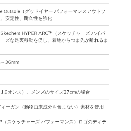
rmance Outsole（グッドイヤー パフォーマンスアウトソ
性、安定性、耐久性を強化
echers HYPER ARC™（スケッチャーズ ハイパ
ムーズな足裏移動を促し、着地からつま先が離れるま
～36mm
11.9オンス）、メンズのサイズ27cmの場合
%ヴィーガン（動物由来成分を含まない）素材を使用
rmance™（スケッチャーズ パフォーマンス）ロゴのディテ