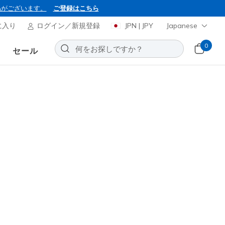
品がございます。
ご登録はこちら
に入り
ログイン／新規登録
JPN | JPY
Japanese
0
セール
BON2026
ャーズ スリップインズ：エアロ
お気に入りに追加する
146レビュー
0
(税込)
ンの対象外です。