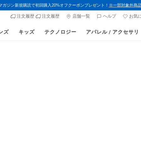
ルマガジン新規購読で初回購入20%オフクーポンプレゼント！
※一部対象外商
注文履歴
注文履歴
店舗一覧
ヘルプ
お気
ンズ
キッズ
テクノロジー
アパレル / アクセサリ
》 対象セール商品が15-20％OFFに。8/16(日)まで VIP会員限定/コード：O
メンズ
NEW
スケッチ
バースト
顧客評価4.1/5件
¥ 25,85
プロモーショ