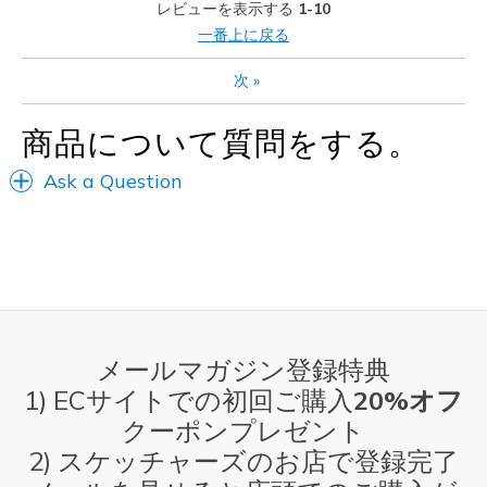
レビューを表示する
1-10
以下に最適
一番上に戻る
Casual Wear
次
»
Going Out
Special Occasions
商品について質問をする。
Travel
Ask a Question
Width
Feels too wide
Sizing
Feels true to size
View On Shoes
Shoes are for Wearing
メールマガジン登録特典
1) ECサイトでの初回ご購入
20%オフ
クーポンプレゼント
2) スケッチャーズのお店で登録完了