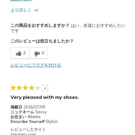
より詳しく
商品満足度が高かったレビュー
この商品をおすすめしますか？
はい、友達におすすめしたい
Attractive Design
です
このレビューは役立ちましたか？
CONSIDER SOX WHEN FITTING!
2
0
Comfortable
STEP-IN WORKS GREAT!
レビューにフラグを付ける
Stylish
4
商品が期待と異なったレビュー
Very pleased with my shoes.
NOT WATERPROOF.
掲載日
2026/07/09
WOMEN'S SIZE 11 RUN OUT OF STOCK QUICKLY
ニックネーム
Sassy
お住まい
Atlanta
Describe Yourself
Stylish
以下に最適
レビューしたサイト
Casual Wear
skechers.com