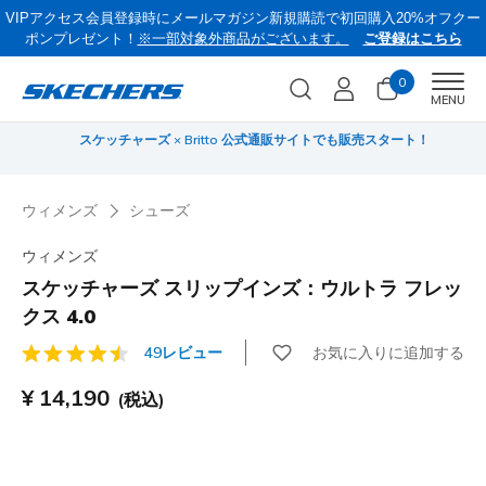
VIPアクセス会員登録時にメールマガジン新規購読で初回購入20%オフクー
ポンプレゼント！
※一部対象外商品がございます。
ご登録はこちら
0
Men
MENU
スケッチャーズ × Britto 公式通販サイトでも販売スタート！
サ
ウィメンズ
シューズ
ウィメンズ
スケッチャーズ スリップインズ：ウルトラ フレッ
クス 4.0
お気に入りに追加する
49レビュー
顧客評価3.4/5件
¥ 14,190
(税込)