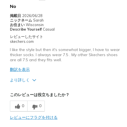
No
Casual Wear
掲載日
2026/06/28
Going Out
ニックネーム
Sarah
お住まい
Wisconsin
Travel
Describe Yourself
Casual
レビューしたサイト
Width
Feels true to width
skechers.com
Sizing
Feels true to size
I like the style but then it's somewhat bigger, I have to wear
thicker socks. I always wear 7.5 . My other Skechers shoes
View On Shoes
Shoes are for Wearing
are all 7.5 and they fits well.
翻訳を表示
より詳しく
商品満足度が高かったレビュー
このレビューは役立ちましたか？
Attractive Design
0
0
Comfortable
レビューにフラグを付ける
以下に最適