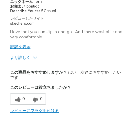
以下に最適
ニックネーム
Terri
お住まい
pontiac
Casual Wear
Describe Yourself
Casual
レビューしたサイト
Going Out
skechers.com
Travel
I love that you can slip in and go . And there washable and
very comfortable
Width
Feels true to width
翻訳を表示
Sizing
Feels true to size
より詳しく
View On Shoes
I'm Into Shoes
商品満足度が高かったレビュー
この商品をおすすめしますか？
はい、友達におすすめしたい
Attractive Design
です
このレビューは役立ちましたか？
Breathe Well
0
0
Comfortable
Durable
レビューにフラグを付ける
Stylish