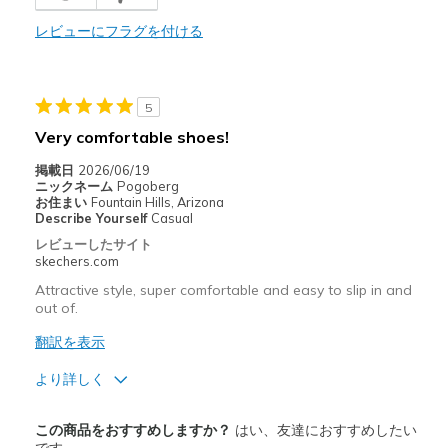
レビューにフラグを付ける
以下に最適
Casual Wear
Going Out
5
Very comfortable shoes!
Travel
掲載日
2026/06/19
Width
Feels true to width
ニックネーム
Pogoberg
お住まい
Fountain Hills, Arizona
Sizing
Feels true to size
Describe Yourself
Casual
View On Shoes
I'm Really Into Shoes
レビューしたサイト
skechers.com
Attractive style, super comfortable and easy to slip in and
out of.
翻訳を表示
より詳しく
商品満足度が高かったレビュー
この商品をおすすめしますか？
はい、友達におすすめしたい
Attractive Design