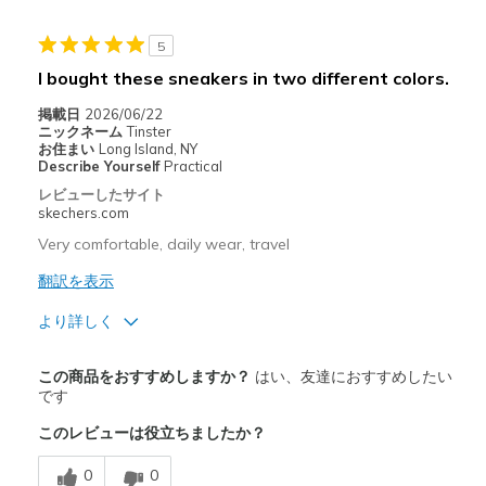
Casual Wear
5
Width
Feels true to width
I bought these sneakers in two different colors.
Sizing
Feels half size too big
View On Shoes
I'm Really Into Shoes
掲載日
2026/06/22
ニックネーム
Tinster
お住まい
Long Island, NY
Describe Yourself
Practical
レビューしたサイト
skechers.com
Very comfortable, daily wear, travel
翻訳を表示
より詳しく
商品満足度が高かったレビュー
この商品をおすすめしますか？
はい、友達におすすめしたい
Breathe Well
です
このレビューは役立ちましたか？
Comfortable
0
0
Durable