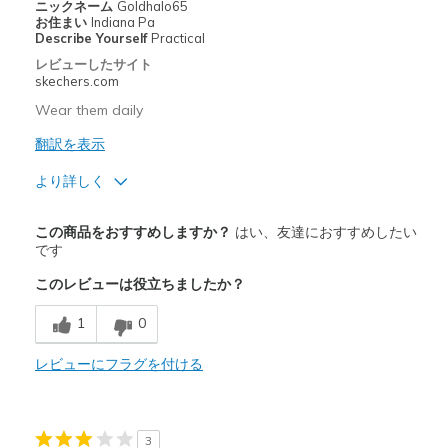
ニックネーム
Goldhalo65
View On Shoes
I'm Really Into Shoes
お住まい
Indiana Pa
Describe Yourself
Practical
レビューしたサイト
skechers.com
Wear them daily
翻訳を表示
より詳しく
商品満足度が高かったレビュー
この商品をおすすめしますか？
はい、友達におすすめしたい
Attractive Design
です
このレビューは役立ちましたか？
Breathe Well
1
0
Comfortable
Durable
レビューにフラグを付ける
Stylish
3
以下に最適