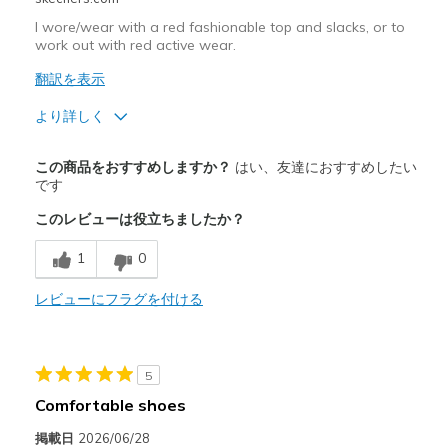
I wore/wear with a red fashionable top and slacks, or to
Width
Feels true to width
work out with red active wear.
Sizing
Feels true to size
翻訳を表示
View On Shoes
Shoes are for Wearing
より詳しく
商品満足度が高かったレビュー
この商品をおすすめしますか？
はい、友達におすすめしたい
Attractive Design
です
このレビューは役立ちましたか？
Comfortable
1
0
Stylish
レビューにフラグを付ける
以下に最適
Casual Wear
Travel
5
Comfortable shoes
Width
Feels true to width
Sizing
Feels true to size
掲載日
2026/06/28