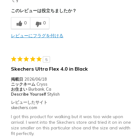
です
このレビューは役立ちましたか？
Breathe Well
0
0
Comfortable
Durable
レビューにフラグを付ける
Stylish
5
以下に最適
Skechers Ultra Flex 4.0 in Black
Casual Wear
掲載日
2026/06/18
Travel
ニックネーム
Cryss
お住まい
Burbank, Ca
Describe Yourself
Stylish
Width
Feels true to width
レビューしたサイト
Sizing
Feels true to size
skechers.com
View On Shoes
I'm Into Shoes
I got this product for walking but it was too wide upon
arrival. I went into the Skechers store and tried it on in one
size smaller on this particular shoe and the size and width
fit perfectly.