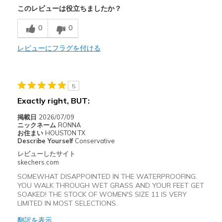
このレビューは役立ちましたか？
Breathe Well
0
0
Comfortable
Durable
レビューにフラグを付ける
Stylish
5
以下に最適
Exactly right, BUT:
Casual Wear
掲載日
2026/07/09
Going Out
ニックネーム
RONNA
お住まい
HOUSTON TX
Travel
Describe Yourself
Conservative
レビューしたサイト
Width
Feels true to width
skechers.com
Sizing
Feels true to size
SOMEWHAT DISAPPOINTED IN THE WATERPROOFING.
YOU WALK THROUGH WET GRASS AND YOUR FEET GET
View On Shoes
I'm Into Shoes
SOAKED! THE STOCK OF WOMEN'S SIZE 11 IS VERY
LIMITED IN MOST SELECTIONS.
翻訳を表示