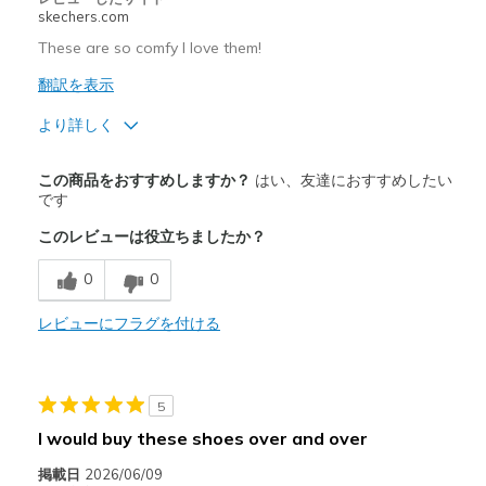
Sizing
Feels full size too big
skechers.com
View On Shoes
Shoes are for Wearing
These are so comfy I love them!
翻訳を表示
より詳しく
商品満足度が高かったレビュー
この商品をおすすめしますか？
はい、友達におすすめしたい
Attractive Design
です
このレビューは役立ちましたか？
Breathe Well
0
0
Comfortable
Durable
レビューにフラグを付ける
Stylish
5
商品が期待と異なったレビュー
I would buy these shoes over and over
None
掲載日
2026/06/09