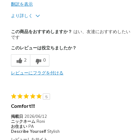
翻訳を表示
より詳しく
商品満足度が高かったレビュー
この商品をおすすめしますか？
はい、友達におすすめしたい
Attractive Design
です
このレビューは役立ちましたか？
Breathe Well
2
0
Comfortable
Durable
レビューにフラグを付ける
Stylish
5
以下に最適
Comfort!!!
Casual Wear
掲載日
2026/06/12
Travel
ニックネーム
Roni
お住まい
PA
Describe Yourself
Stylish
Width
Feels too wide
レビューしたサイト