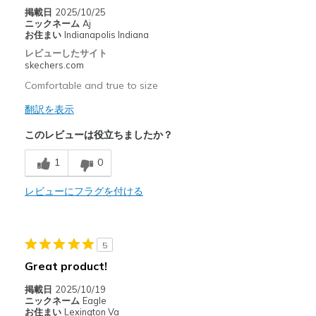
掲載日
2025/10/25
Casual Wear
ニックネーム
Aj
お住まい
Indianapolis Indiana
Going Out
レビューしたサイト
skechers.com
Special Occasions
Comfortable and true to size
Travel
翻訳を表示
Width
Feels true to width
このレビューは役立ちましたか？
Sizing
Feels true to size
View On Shoes
I'm Into Shoes
1
0
レビューにフラグを付ける
5
Great product!
掲載日
2025/10/19
ニックネーム
Eagle
お住まい
Lexington Va