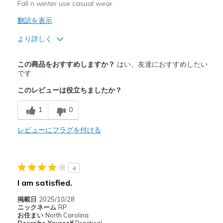
Sizing
Feels true to size
Fall n winter use casual wear
View On Shoes
Shoes are for Wearing
翻訳を表示
より詳しく
商品満足度が高かったレビュー
この商品をおすすめしますか？
はい、友達におすすめしたい
Attractive Design
です
このレビューは役立ちましたか？
Durable
1
0
Stylish
レビューにフラグを付ける
商品が期待と異なったレビュー
Need Break In
以下に最適
4
I am satisfied.
Casual Wear
掲載日
2025/10/28
Going Out
ニックネーム
RP
お住まい
North Carolina
Travel