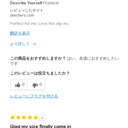
Describe Yourself
Practical
レビューしたサイト
skechers.com
Perfect for me. Love the slip-ins.
翻訳を表示
より詳しく
商品満足度が高かったレビュー
この商品をおすすめしますか？
はい、友達におすすめしたい
Attractive Design
です
このレビューは役立ちましたか？
Breathe Well
0
0
Comfortable
Durable
レビューにフラグを付ける
Stylish
5
以下に最適
Glad my size finally came in
Casual Wear