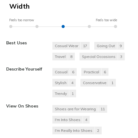
Width
Feels too narrow
Feels too wide
Best Uses
Casual Wear
17
Going Out
9
Travel
8
Special Occasions
3
Describe Yourself
Casual
6
Practical
6
Stylish
4
Conservative
1
Trendy
1
View On Shoes
Shoes are for Wearing
11
I'm Into Shoes
4
I'm Really Into Shoes
2