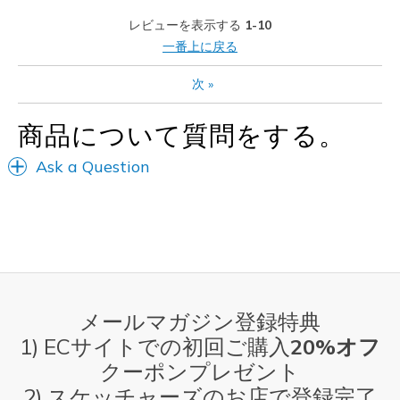
Casual Wear
レビューを表示する
1-10
一番上に戻る
Travel
次
»
Width
Feels true to width
Sizing
Feels true to size
商品について質問をする。
View On Shoes
Shoes are for Wearing
Ask a Question
メールマガジン登録特典
1) ECサイトでの初回ご購入
20%オフ
クーポンプレゼント
2) スケッチャーズのお店で登録完了