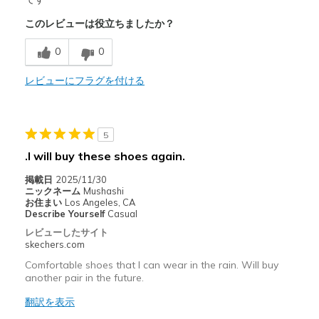
このレビューは役立ちましたか？
Breathe Well
0
0
Comfortable
Durable
レビューにフラグを付ける
Stylish
5
以下に最適
.I will buy these shoes again.
Casual Wear
掲載日
2025/11/30
Going Out
ニックネーム
Mushashi
お住まい
Los Angeles, CA
Describe Yourself
Casual
Width
Feels true to width
レビューしたサイト
Sizing
Feels true to size
skechers.com
View On Shoes
Shoes are for Wearing
Comfortable shoes that I can wear in the rain. Will buy
another pair in the future.
翻訳を表示