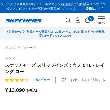
VIPアクセス会員登録時にメールマガジン新規購読で初回購入20%オフクー
ポンプレゼント！
※一部対象外商品がございます。
ご登録はこちら
0
Men
MENU
《お盆セール》 対象セール商品が15-20％OFFに。8/16(日)まで VIP会員限
サ
定/コード：OBON2026
メンズ
シューズ
メンズ
スケッチャーズ スリップインズ：ウノ CTL - レイ
ング ロー
お気に入りに追加する
19レビュー
顧客評価3.3/5件
¥ 13,090
(税込)