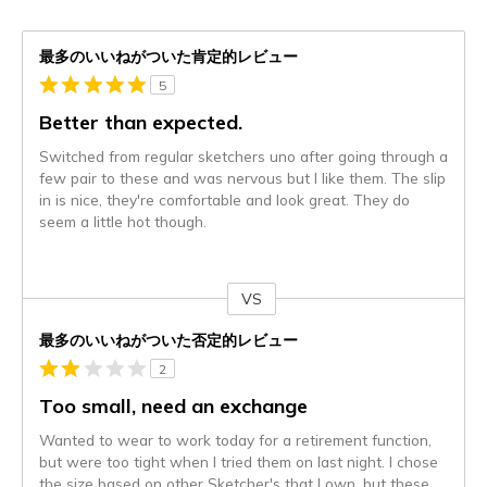
最多のいいねがついた肯定的レビュー
5
Better than expected.
Switched from regular sketchers uno after going through a
few pair to these and was nervous but I like them. The slip
in is nice, they're comfortable and look great. They do
seem a little hot though.
VS
対
最多のいいねがついた否定的レビュー
2
Too small, need an exchange
Wanted to wear to work today for a retirement function,
but were too tight when I tried them on last night. I chose
the size based on other Sketcher's that I own, but these