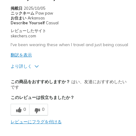
掲載日
2025/10/05
Width
Feels true to width
ニックネーム
Paw paw
お住まい
Arkansas
Sizing
Feels true to size
Describe Yourself
Casual
View On Shoes
Shoes are for Wearing
レビューしたサイト
skechers.com
I've been wearing these when I travel and just being casual
翻訳を表示
より詳しく
商品満足度が高かったレビュー
この商品をおすすめしますか？
はい、友達におすすめしたい
Attractive Design
です
このレビューは役立ちましたか？
Breathe Well
0
0
Comfortable
Stylish
レビューにフラグを付ける
以下に最適