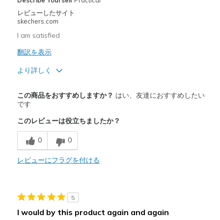
Describe Yourself
Practical
レビューしたサイト
Width
Feels true to width
skechers.com
Sizing
Feels true to size
I am satisfied
View On Shoes
I'm Into Shoes
翻訳を表示
より詳しく
商品満足度が高かったレビュー
この商品をおすすめしますか？
はい、友達におすすめしたい
Attractive Design
です
このレビューは役立ちましたか？
Breathe Well
0
0
Comfortable
Stylish
レビューにフラグを付ける
商品が期待と異なったレビュー
Need Break In
5
I would by this product again and again
以下に最適