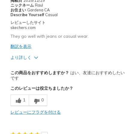
掲載日
2025/12/29
Going Out
ニックネーム
Raul
お住まい
Gardena CA
Width
Feels too wide
Describe Yourself
Casual
Sizing
Feels true to size
レビューしたサイト
skechers.com
View On Shoes
I'm Really Into Shoes
They go well with jeans or casual wear.
翻訳を表示
より詳しく
商品満足度が高かったレビュー
この商品をおすすめしますか？
はい、友達におすすめしたい
Attractive Design
です
このレビューは役立ちましたか？
Comfortable
1
0
Stylish
レビューにフラグを付ける
以下に最適
Casual Wear