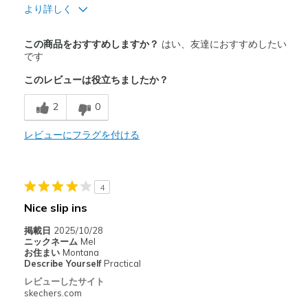
より詳しく
商品満足度が高かったレビュー
この商品をおすすめしますか？
はい、友達におすすめしたい
Attractive Design
です
このレビューは役立ちましたか？
Breathe Well
2
0
Comfortable
Durable
レビューにフラグを付ける
Stylish
4
以下に最適
Nice slip ins
Casual Wear
掲載日
2025/10/28
Going Out
ニックネーム
Mel
お住まい
Montana
Travel
Describe Yourself
Practical
レビューしたサイト
Width
Feels true to width
skechers.com