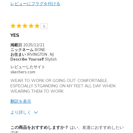
レビューにフラグを付ける
以下に最適
Casual Wear
Going Out
5
YES
Width
Feels true to width
Sizing
Feels true to size
掲載日
2025/12/21
ニックネーム
BONE
View On Shoes
Shoes are for Wearing
お住まい
IRVINGTON , NJ
Describe Yourself
Stylish
レビューしたサイト
skechers.com
WEAR TO WORK OR GOING OUT. COMFORTABLE.
ESPECIALLY STGANDING ON MY FEET ALL DAY WHEN
WEARING THEM TO WORK
翻訳を表示
より詳しく
商品満足度が高かったレビュー
この商品をおすすめしますか？
はい、友達におすすめしたい
Attractive Design
です