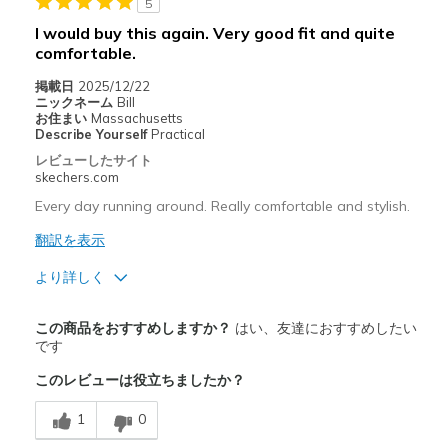
Width
Feels true to width
5
Sizing
Feels true to size
I would buy this again. Very good fit and quite
comfortable.
View On Shoes
Shoes are for Wearing
掲載日
2025/12/22
ニックネーム
Bill
お住まい
Massachusetts
Describe Yourself
Practical
レビューしたサイト
skechers.com
Every day running around. Really comfortable and stylish.
翻訳を表示
より詳しく
商品満足度が高かったレビュー
この商品をおすすめしますか？
はい、友達におすすめしたい
Attractive Design
です
このレビューは役立ちましたか？
Comfortable
1
0
Stylish