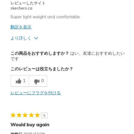
レビューしたサイト
skechers.ca
Super light weight and comfortable
翻訳を表示
より詳しく
商品満足度が高かったレビュー
この商品をおすすめしますか？
はい、友達におすすめしたい
Breathe Well
です
このレビューは役立ちましたか？
Comfortable
1
0
Stylish
レビューにフラグを付ける
商品が期待と異なったレビュー
Wear Out Quickly
以下に最適
5
Would buy again
Casual Wear