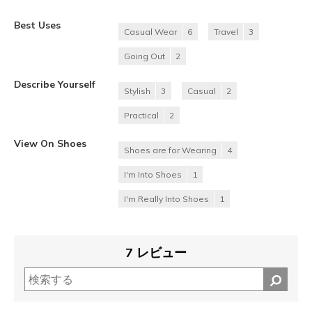
Best Uses
Casual Wear
6
Travel
3
Going Out
2
Describe Yourself
Stylish
3
Casual
2
Practical
2
View On Shoes
Shoes are for Wearing
4
I'm Into Shoes
1
I'm Really Into Shoes
1
7 レビュー