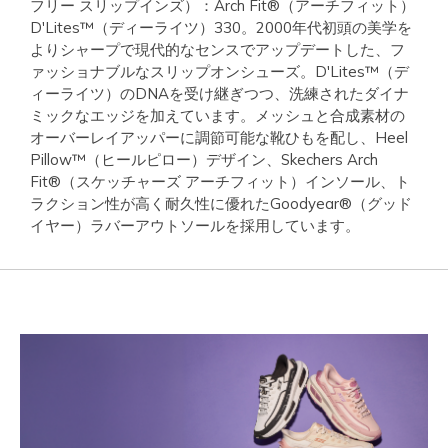
フリー スリップインズ）：Arch Fit®（アーチフィット）
D'Lites™（ディーライツ）330。2000年代初頭の美学を
よりシャープで現代的なセンスでアップデートした、フ
ァッショナブルなスリップオンシューズ。D'Lites™（デ
ィーライツ）のDNAを受け継ぎつつ、洗練されたダイナ
ミックなエッジを加えています。メッシュと合成素材の
オーバーレイアッパーに調節可能な靴ひもを配し、Heel
Pillow™（ヒールピロー）デザイン、Skechers Arch
Fit®（スケッチャーズ アーチフィット）インソール、ト
ラクション性が高く耐久性に優れたGoodyear®（グッド
イヤー）ラバーアウトソールを採用しています。