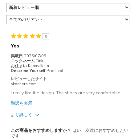
5
Yes
掲載日
2026/07/05
ニックネーム
Tink
お住まい
Knoxville tn
Describe Yourself
Practical
レビューしたサイト
skechers.com
I really like the design. The shoes are very comfortable.
翻訳を表示
より詳しく
商品満足度が高かったレビュー
この商品をおすすめしますか？
はい、友達におすすめしたい
Attractive Design
です