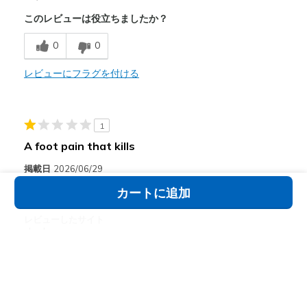
このレビューは役立ちましたか？
Breathe Well
0
0
Comfortable
Stylish
レビューにフラグを付ける
以下に最適
Casual Wear
1
A foot pain that kills
Going Out
掲載日
2026/06/29
Travel
ニックネーム
Michelle
お住まい
Woodhaven
カートに追加
Describe Yourself
Stylish
Width
Feels true to width
レビューしたサイト
Sizing
Feels true to size
skechers.com
View On Shoes
Shoes are for Wearing
対象商品: Skechers Slip-ins: Arch Fit D'Lites 330
I love the design of the shoe and that it can be cleaned
easily. I bought it to work but I don't know there is
something strange in the insole of the shoe that hurts a lot.
I tried to remove the template to see if that Loma that is