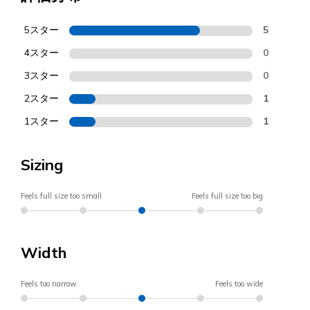
5スター
5
4スター
0
3スター
0
2スター
1
1スター
1
Sizing
Feels full size too small
Feels full size too big
Width
Feels too narrow
Feels too wide