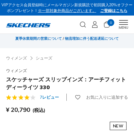
VIPアクセス会員登録時にメールマガジン新規購読で初回購入20%オフクー
ポンプレゼント！
※一部対象外商品がございます。
ご登録はこちら
0
Men
MENU
《お盆セール》 対象セール商品が15-20％OFFに。8/16(日)まで VIP会員限
サ
定/コード：OBON2026
ウィメンズ
シューズ
ウィメンズ
スケッチャーズ スリップインズ：アーチフィット
ディーライツ 330
お気に入りに追加する
7レビュー
顧客評価3.8/5件
¥ 20,790
(税込)
NEW