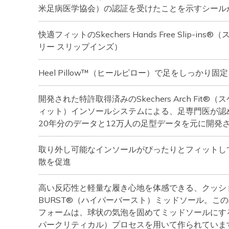
米足病医学協会）の認証を受けたことを示すシール
快適フィットのSkechers Hands Free Slip-i
リー スリップインズ）
Heel Pillow™（ヒールピロー）で足をしっかり固定
開発された特許取得済みのSkechers Arch Fit®
ィット）インソールシステムによる、足専門医が認
20年分のデータと12万人の足型データを元に開発
取り外し可能なインソールがぴったりとフィットし
散を促進
高い反応性と軽量な履き心地を体感できる、クッショ
BURST®（ハイパーバースト）ミッドソール。こ
フォームは、球状の気泡を固めてミッドソールにするSupe
パークリティカル）プロセスを用いて作られていま