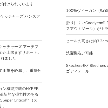
が付けられています
100%ヴィーガン（動
ns®（スケッチャーズ ハンズフ
滑りにくいGoodyear® 
スアウトソール）がト
ヒールの高さは約3.2cm
（スケッチャーズ アーチフ
めた土踏まずサポート。
洗濯機洗い可能
されました
Skechers®とSkech
て衝撃を軽減し、重量分
ゴディテール
ン機能搭載のHYPER
の革新的な弾力性のある
r Critical™（スー
す。