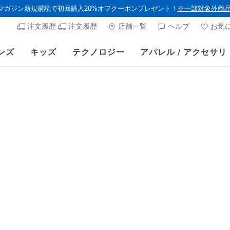
ルマガジン新規購読で初回購入20%オフクーポンプレゼント！
※一部対象外商
注文履歴
注文履歴
店舗一覧
ヘルプ
お気
ンズ
キッズ
テクノロジー
アパレル / アクセサリ
スケッチャーズ × Britto 公式通販サイトでも販売スタート！
ウィメンズ
スケッチ
アーチフィ
ヴィヴィ
顧客評価5/5件
からの値
¥ 18,590