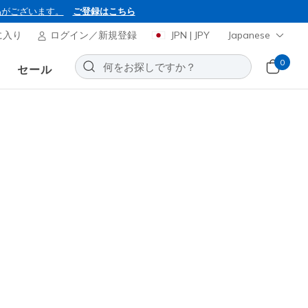
品がございます。
ご登録はこちら
に入り
ログイン／新規登録
JPN | JPY
Japanese
0
セール
ャーズ スリップインズ：
ット ゴーウォーク エニウェア -
お気に入りに追加する
70レビュー
引き
から
¥ 9,200
(税込)