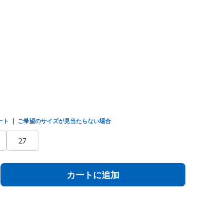
/マルチ
(#
125080
BKMT
)
ました
ート
ご希望のサイズが見当たらない場合
27
カートに追加