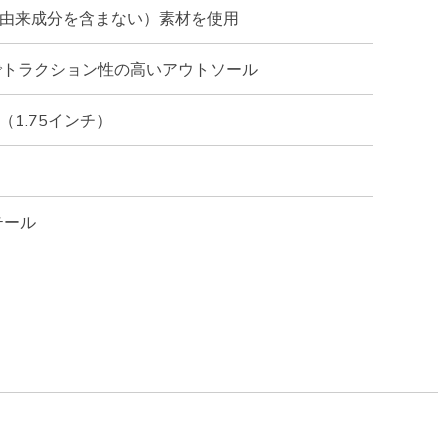
物由来成分を含まない）素材を使用
でトラクション性の高いアウトソール
（1.75インチ）
テール