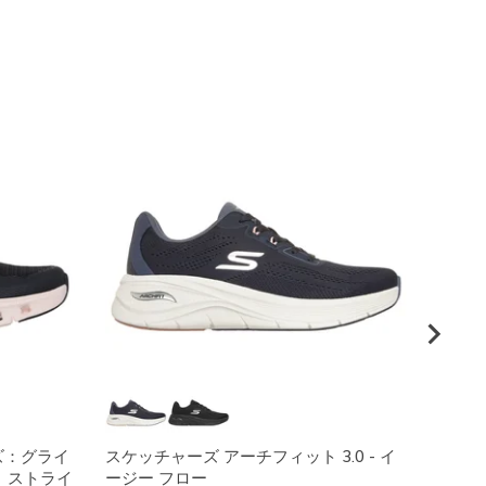
ズ：グライ
スケッチャーズ アーチフィット 3.0 - イ
スケッ
ト ストライ
ージー フロー
ォーク