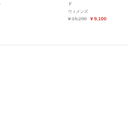
ド
ズ
ウィメンズ
からの値引き
¥ 15,290
から
¥ 9,100