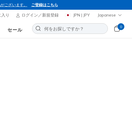
品がございます。
ご登録はこちら
に入り
ログイン／新規登録
JPN | JPY
Japanese
0
セール
ャーズ スリップインズ：
ット グライドステップ ウェーブ
お気に入りに追加する
27レビュー
引き
から
¥ 11,900
(税込)