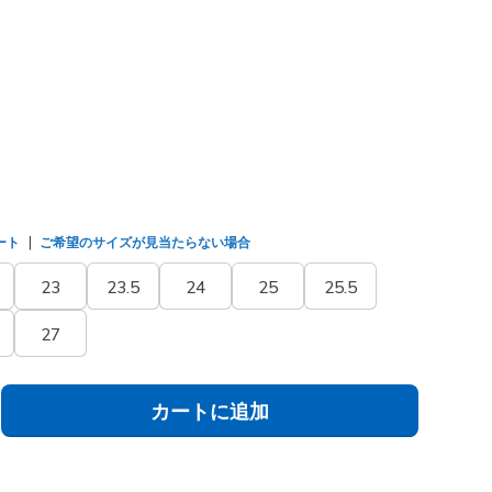
/マルチ
(#
150760
NVMT
)
ました
ート
ご希望のサイズが見当たらない場合
23
23.5
24
25
25.5
27
カートに追加