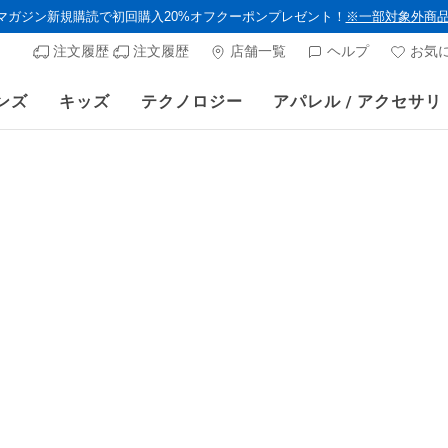
ルマガジン新規購読で初回購入20%オフクーポンプレゼント！
※一部対象外商
注文履歴
注文履歴
店舗一覧
ヘルプ
お気
ンズ
キッズ
テクノロジー
アパレル / アクセサリ
スケッチャーズ × Britto 公式通販サイトでも販売スタート！
ウィメンズ
スケッチ
アーチフィ
顧客評価4.8/5件
からの値
¥ 17,050