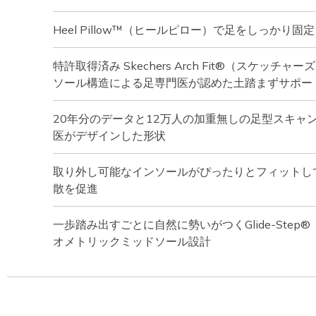
Heel Pillow™（ヒールピロー）で足をしっかり固定
特許取得済み Skechers Arch Fit®（スケッチ
ソール構造による足専門医が認めた土踏まずサポー
20年分のデータと12万人の加重無しの足型スキャ
医がデザインした形状
取り外し可能なインソールがぴったりとフィットし
散を促進
一歩踏み出すごとに自然に勢いがつくGlide-Ste
オメトリックミッドソール設計