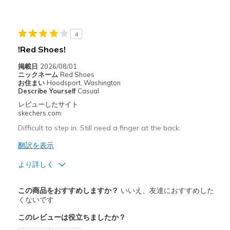
Width
Feels true to width
Sizing
Feels true to size
4
View On Shoes
Shoes are for Wearing
!Red Shoes!
掲載日
2026/08/01
ニックネーム
Red Shoes
お住まい
Hoodsport, Washington
Describe Yourself
Casual
レビューしたサイト
skechers.com
Difficult to step in. Still need a finger at the back.
翻訳を表示
より詳しく
商品満足度が高かったレビュー
この商品をおすすめしますか？
いいえ、友達におすすめした
Attractive Design
くないです
このレビューは役立ちましたか？
Stylish