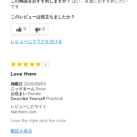
この商品をおすすめしますか？
はい、友達におすすめしたい
Attractive Design
です
このレビューは役立ちましたか？
Durable
0
0
Stylish
レビューにフラグを付ける
商品が期待と異なったレビュー
Need Break In
以下に最適
5
Love them
Casual Wear
掲載日
2026/08/03
Width
Feels too narrow
ニックネーム
Rose
お住まい
Florida
Sizing
Feels true to size
Describe Yourself
Practical
View On Shoes
Shoes are for Wearing
レビューしたサイト
skechers.com
Love the style and the color
翻訳を表示