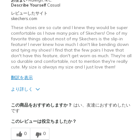
お住まい
Raleigh, N.C.
Describe Yourself
Casual
レビューしたサイト
skechers.com
These shoes are so cute and I knew they would be super
comfortable as I have many pairs of Skechers! One of my
favorite things about most of my Skechers is the slip-in
feature! I never knew how much I don't like bending down
and tying my shoes! I find that the few pairs I have that
don't have this feature, don't get worn as much. They're all
so durable and comfortable, not to mention they're really
cute. My size is always my size and I just love them!
翻訳を表示
より詳しく
商品満足度が高かったレビュー
この商品をおすすめしますか？
はい、友達におすすめしたい
Attractive Design
です
このレビューは役立ちましたか？
Breathe Well
0
0
Comfortable