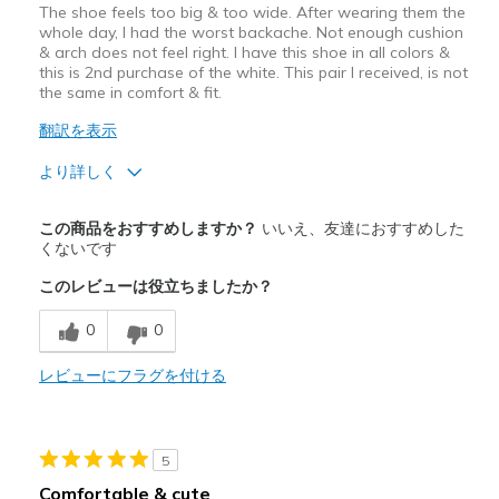
The shoe feels too big & too wide. After wearing them the
whole day, I had the worst backache. Not enough cushion
& arch does not feel right. I have this shoe in all colors &
this is 2nd purchase of the white. This pair I received, is not
the same in comfort & fit.
翻訳を表示
より詳しく
商品が期待と異なったレビュー
この商品をおすすめしますか？
いいえ、友達におすすめした
Poor Cushioning
くないです
このレビューは役立ちましたか？
以下に最適
Casual Wear
0
0
Width
レビューにフラグを付ける
Feels too wide
Sizing
Feels half size too big
View On Shoes
Shoes are for Wearing
5
Comfortable & cute