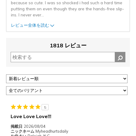
because so cute. I was so shocked i had such a hard time
putting them on even though they are the hands-free slip-
ins. I never ever
...
レビュー全体を読む
1818 レビュー
5
Love Love Love!!!
掲載日
2026/08/04
ニックネーム
Myheadhurtsdaily