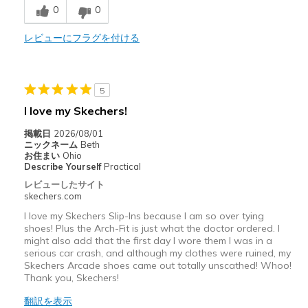
0
0
商品が期待と異なったレビュー
Need Break In
レビューにフラグを付ける
以下に最適
Casual Wear
5
I love my Skechers!
Width
Feels true to width
Sizing
Feels half size too small
掲載日
2026/08/01
ニックネーム
Beth
View On Shoes
Shoes are for Wearing
お住まい
Ohio
Describe Yourself
Practical
レビューしたサイト
skechers.com
I love my Skechers Slip-Ins because I am so over tying
shoes! Plus the Arch-Fit is just what the doctor ordered. I
might also add that the first day I wore them I was in a
serious car crash, and although my clothes were ruined, my
Skechers Arcade shoes came out totally unscathed! Whoo!
Thank you, Skechers!
翻訳を表示