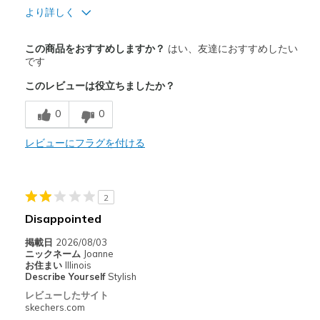
より詳しく
商品満足度が高かったレビュー
この商品をおすすめしますか？
はい、友達におすすめしたい
Attractive Design
です
このレビューは役立ちましたか？
Comfortable
0
0
Durable
Stylish
レビューにフラグを付ける
以下に最適
Casual Wear
2
Disappointed
Travel
掲載日
2026/08/03
Width
Feels true to width
ニックネーム
Joanne
お住まい
Illinois
Sizing
Feels true to size
Describe Yourself
Stylish
View On Shoes
I'm Into Shoes
レビューしたサイト
skechers.com