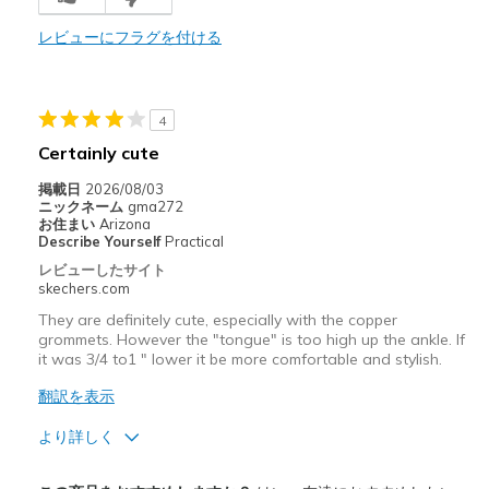
Breathe Well
レビューにフラグを付ける
Comfortable
Durable
4
Stylish
Certainly cute
以下に最適
掲載日
2026/08/03
ニックネーム
gma272
Casual Wear
お住まい
Arizona
Describe Yourself
Practical
Width
Feels true to width
レビューしたサイト
Sizing
Feels true to size
skechers.com
View On Shoes
Shoes are for Wearing
They are definitely cute, especially with the copper
grommets. However the "tongue" is too high up the ankle. If
it was 3/4 to1 " lower it be more comfortable and stylish.
翻訳を表示
より詳しく
商品満足度が高かったレビュー