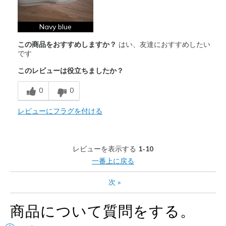
Comfortable
Durable
Navy blue
この商品をおすすめしますか？
はい、友達におすすめしたい
Stylish
です
商品が期待と異なったレビュー
このレビューは役立ちましたか？
Need Break In
0
0
以下に最適
レビューにフラグを付ける
Casual Wear
Travel
レビューを表示する
1-10
Width
Feels true to width
一番上に戻る
Sizing
Feels true to size
次
»
View On Shoes
I'm Into Shoes
商品について質問をする。