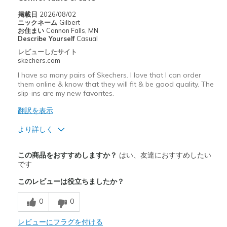
掲載日
2026/08/02
ニックネーム
Gilbert
お住まい
Cannon Falls, MN
Describe Yourself
Casual
レビューしたサイト
skechers.com
I have so many pairs of Skechers. I love that I can order
them online & know that they will fit & be good quality. The
slip-ins are my new favorites.
翻訳を表示
より詳しく
商品満足度が高かったレビュー
この商品をおすすめしますか？
はい、友達におすすめしたい
Comfortable
です
このレビューは役立ちましたか？
Stylish
0
0
以下に最適
Casual Wear
レビューにフラグを付ける