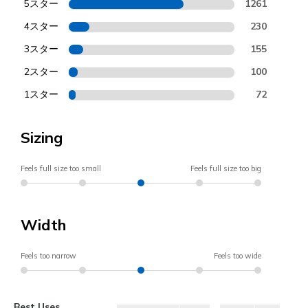
5スター
1261
4スター
230
3スター
155
2スター
100
1スター
72
Sizing
Feels full size too small
Feels full size too big
Width
Feels too narrow
Feels too wide
Best Uses