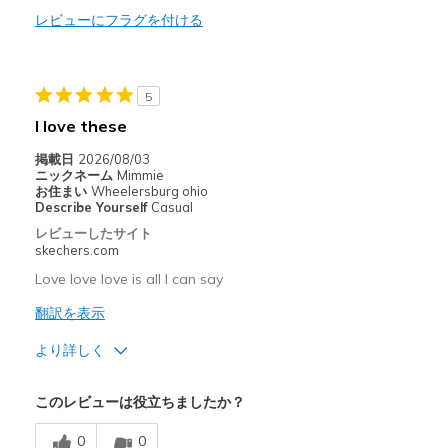
Durable
レビューにフラグを付ける
Stylish
5
以下に最適
I love these
Casual Wear
掲載日
2026/08/03
Travel
ニックネーム
Mimmie
お住まい
Wheelersburg ohio
Describe Yourself
Casual
Width
Feels true to width
レビューしたサイト
Sizing
Feels true to size
skechers.com
View On Shoes
Shoes are for Wearing
Love love love is all I can say
翻訳を表示
より詳しく
商品満足度が高かったレビュー
このレビューは役立ちましたか？
Attractive Design
0
0