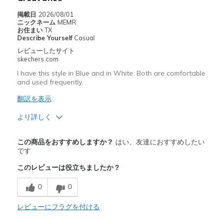
Sizing
Feels true to size
掲載日
2026/08/01
View On Shoes
I'm Into Shoes
ニックネーム
MEMR
お住まい
TX
Describe Yourself
Casual
レビューしたサイト
skechers.com
I have this style in Blue and in White. Both are comfortable
and used frequently.
翻訳を表示
より詳しく
商品満足度が高かったレビュー
この商品をおすすめしますか？
はい、友達におすすめしたい
Comfortable
です
このレビューは役立ちましたか？
Durable
0
0
Stylish
レビューにフラグを付ける
商品が期待と異なったレビュー