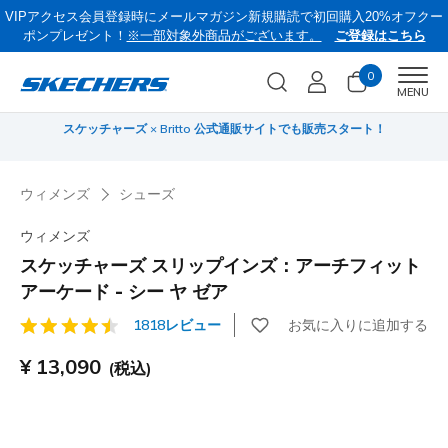
VIPアクセス会員登録時にメールマガジン新規購読で初回購入20%オフクー
ポンプレゼント！
※一部対象外商品がございます。
ご登録はこちら
0
Men
MENU
スケッチャーズ × Britto 公式通販サイトでも販売スタート！
サ
ウィメンズ
シューズ
ウィメンズ
スケッチャーズ スリップインズ：アーチフィット
アーケード - シー ヤ ゼア
お気に入りに追加する
1818レビュー
顧客評価5/5件
¥ 13,090
(税込)