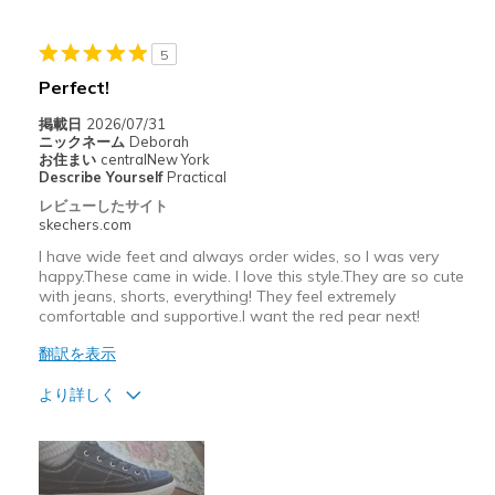
Need Break In
以下に最適
5
Perfect!
Casual Wear
掲載日
2026/07/31
Travel
ニックネーム
Deborah
お住まい
centralNew York
Width
Feels true to width
Describe Yourself
Practical
Sizing
Feels true to size
レビューしたサイト
skechers.com
View On Shoes
Shoes are for Wearing
I have wide feet and always order wides, so I was very
happy.These came in wide. I love this style.They are so cute
with jeans, shorts, everything! They feel extremely
comfortable and supportive.I want the red pear next!
翻訳を表示
より詳しく
商品満足度が高かったレビュー
Attractive Design