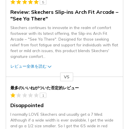
5
Review: Skechers Slip-ins Arch Fit Arcade –
"See Ya There"
Skechers continues to innovate in the realm of comfort
footwear with its latest offering, the Slip-ins Arch Fit
Arcade – "See Ya There". Designed for those seeking
relief from foot fatigue and support for individuals with flat
feet or mild arch issues, this product blends Skechers'
signature comfort
...
レビュー全体を読む
VS
対
最多のいいねがついた否定的レビュー
1
Disappointed
I normally LOVE Skechers and usually get a 7 Med.
Although if a wide width is ever available, I get the wide
and go a 1/2 size smaller. So I got the 6.5 wide in red