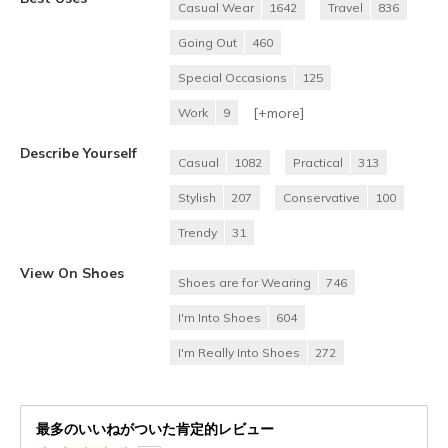
Casual Wear
1642
Travel
836
Going Out
460
Special Occasions
125
[+
more
]
Work
9
Describe Yourself
Casual
1082
Practical
313
Stylish
207
Conservative
100
Trendy
31
View On Shoes
Shoes are for Wearing
746
I'm Into Shoes
604
I'm Really Into Shoes
272
最多のいいねがついた肯定的レビュー