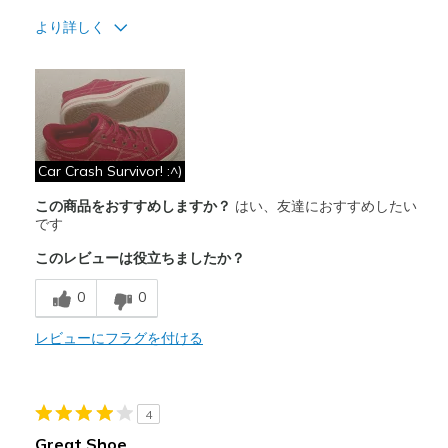
より詳しく
商品満足度が高かったレビュー
Attractive Design
Breathe Well
Comfortable
Car Crash Survivor! :^)
この商品をおすすめしますか？
はい、友達におすすめしたい
Durable
です
Stylish
このレビューは役立ちましたか？
以下に最適
0
0
Casual Wear
レビューにフラグを付ける
Going Out
Travel
4
Width
Feels true to width
Great Shoe