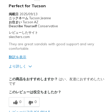
Sizing
Feels true to size
Perfect for Tucson
View On Shoes
I'm Really Into Shoes
掲載日
2025/09/13
ニックネーム
Tucson Jeanne
お住まい
Tucson AZ
Describe Yourself
Conservative
レビューしたサイト
skechers.com
They are great sandals with good support and very
comfortable.
翻訳を表示
より詳しく
商品満足度が高かったレビュー
この商品をおすすめしますか？
はい、友達におすすめしたい
Attractive Design
です
このレビューは役立ちましたか？
Comfortable
0
0
Stylish