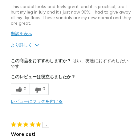
This sandal looks and feels great, and it is practical, too. I
hurt my leg in July and it's just now 90%. I had to give away
all my flip flops. These sandals are my new normal and they
are great.
翻訳を表示
より詳しく
商品満足度が高かったレビュー
この商品をおすすめしますか？
はい、友達におすすめしたい
Attractive Design
です
このレビューは役立ちましたか？
Breathe Well
0
0
Comfortable
Durable
レビューにフラグを付ける
Stylish
5
以下に最適
Wore out!
Casual Wear