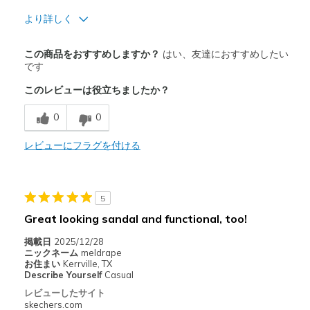
より詳しく
商品満足度が高かったレビュー
この商品をおすすめしますか？
はい、友達におすすめしたい
Attractive Design
です
このレビューは役立ちましたか？
Breathe Well
0
0
Comfortable
Durable
レビューにフラグを付ける
Stylish
5
以下に最適
Great looking sandal and functional, too!
Casual Wear
掲載日
2025/12/28
Width
Feels true to width
ニックネーム
meldrape
お住まい
Kerrville, TX
Sizing
Feels true to size
Describe Yourself
Casual
View On Shoes
Shoes are for Wearing
レビューしたサイト
skechers.com