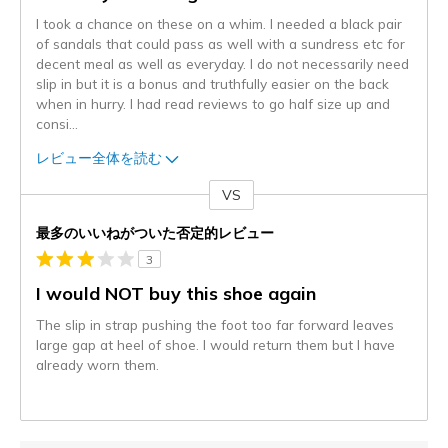
I took a chance on these on a whim. I needed a black pair
of sandals that could pass as well with a sundress etc for
decent meal as well as everyday. I do not necessarily need
slip in but it is a bonus and truthfully easier on the back
when in hurry. I had read reviews to go half size up and
consi
...
レビュー全体を読む
VS
対
最多のいいねがついた否定的レビュー
3
I would NOT buy this shoe again
The slip in strap pushing the foot too far forward leaves
large gap at heel of shoe. I would return them but I have
already worn them.