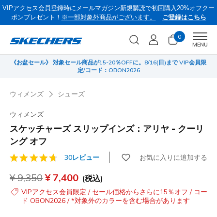
VIPアクセス会員登録時にメールマガジン新規購読で初回購入20%オフクー
ポンプレゼント！
※一部対象外商品がございます。
ご登録はこちら
0
Men
MENU
《お盆セール》 対象セール商品が15-20％OFFに。8/16(日)まで VIP会員限
サ
定/コード：OBON2026
ウィメンズ
シューズ
ウィメンズ
スケッチャーズ スリップインズ：アリヤ - クーリ
ング オフ
お気に入りに追加する
30レビュー
顧客評価3.8/5件
からの値引き
¥ 9,350
から
¥ 7,400
(税込)
VIPアクセス会員限定 / セール価格からさらに15％オフ / コー
ド OBON2026 / *対象外のカラーを含む場合があります