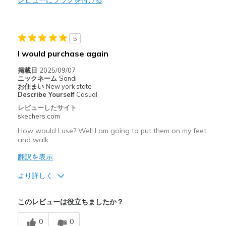
レビューにフラグを付ける
以下に最適
Casual Wear
Width
Feels true to width
5
Sizing
Feels true to size
I would purchase again
View On Shoes
Shoes are for Wearing
掲載日
2025/09/07
ニックネーム
Sandi
お住まい
New york state
Describe Yourself
Casual
レビューしたサイト
skechers.com
How would I use? Well I am going to put them on my feet
and walk.
翻訳を表示
より詳しく
以下に最適
このレビューは役立ちましたか？
Casual Wear
0
0