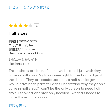
レビューにフラグを付ける
以下に最適
Casual Wear
Going Out
4
Half sizes
Travel
掲載日
2025/10/29
Width
Feels true to width
ニックネーム
Ter
お住まい
Surprise
Sizing
Feels true to size
Describe Yourself
Casual
View On Shoes
Shoes are for Wearing
レビューしたサイト
skechers.com
These shoes are beautiful and well-made. I just wish they
came in half sizes. My toes come right to the front edge of
the shoes. They are comfortable but a half size larger
would have been perfect. I don't understand why they don't
come in half sizes? I can't be the only person to need half
sizes. I took off one star only because Skechers needs to
make these in half-sizes.
翻訳を表示