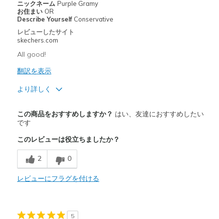
ニックネーム
Purple Gramy
お住まい
OR
Describe Yourself
Conservative
レビューしたサイト
skechers.com
All good!
翻訳を表示
より詳しく
商品満足度が高かったレビュー
この商品をおすすめしますか？
はい、友達におすすめしたい
Attractive Design
です
このレビューは役立ちましたか？
Comfortable
2
0
以下に最適
Casual Wear
レビューにフラグを付ける
Travel
Width
Feels true to width
5