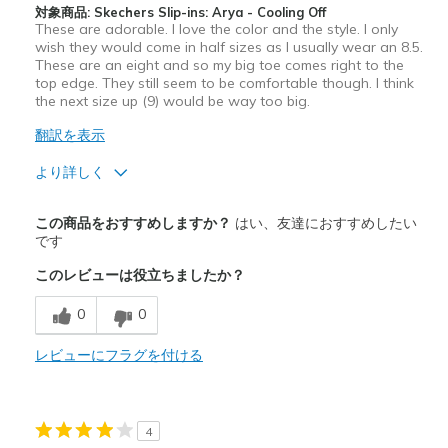
対象商品: Skechers Slip-ins: Arya - Cooling Off
Width
Feels true to width
These are adorable. I love the color and the style. I only
Sizing
Feels half size too small
wish they would come in half sizes as I usually wear an 8.5.
These are an eight and so my big toe comes right to the
View On Shoes
I'm Into Shoes
top edge. They still seem to be comfortable though. I think
the next size up (9) would be way too big.
翻訳を表示
より詳しく
商品満足度が高かったレビュー
この商品をおすすめしますか？
はい、友達におすすめしたい
Attractive Design
です
このレビューは役立ちましたか？
Breathe Well
0
0
Comfortable
Durable
レビューにフラグを付ける
Stylish
4
以下に最適