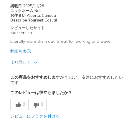
掲載日
2025/11/28
Width
Feels true to width
ニックネーム
Noli
お住まい
Alberta, Canada
Sizing
Feels true to size
Describe Yourself
Casual
View On Shoes
I'm Into Shoes
レビューしたサイト
skechers.ca
Literally wore them out. Great for walking and travel.
翻訳を表示
より詳しく
商品満足度が高かったレビュー
この商品をおすすめしますか？
はい、友達におすすめしたい
Attractive Design
です
このレビューは役立ちましたか？
Comfortable
0
0
以下に最適
Travel
レビューにフラグを付ける
Width
Feels true to width