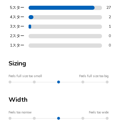
5スター
27
4スター
2
3スター
1
2スター
0
1スター
0
Sizing
Feels full size too small
Feels full size too big
Width
Feels too narrow
Feels too wide