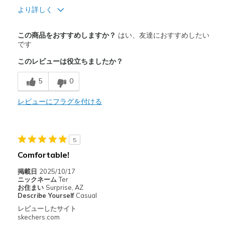
より詳しく
商品満足度が高かったレビュー
この商品をおすすめしますか？
はい、友達におすすめしたい
Attractive Design
です
このレビューは役立ちましたか？
Breathe Well
5
0
Comfortable
Durable
レビューにフラグを付ける
Stylish
5
以下に最適
Comfortable!
Casual Wear
掲載日
2025/10/17
Going Out
ニックネーム
Ter
お住まい
Surprise, AZ
Special Occasions
Describe Yourself
Casual
レビューしたサイト
Travel
skechers.com