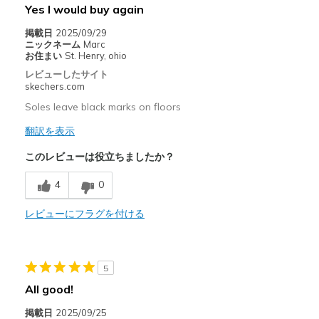
Yes I would buy again
Casual Wear
掲載日
2025/09/29
Going Out
ニックネーム
Marc
お住まい
St. Henry, ohio
Special Occasions
レビューしたサイト
skechers.com
Width
Feels true to width
Soles leave black marks on floors
Sizing
Feels half size too small
翻訳を表示
View On Shoes
I'm Into Shoes
このレビューは役立ちましたか？
4
0
レビューにフラグを付ける
5
All good!
掲載日
2025/09/25