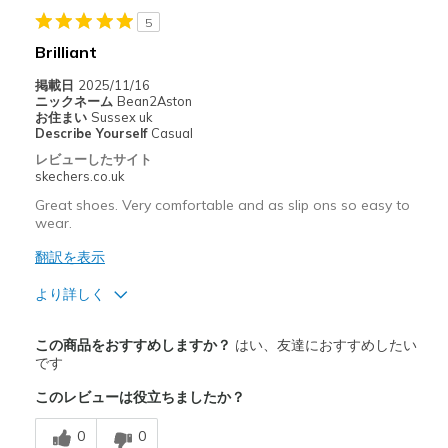
Sizing
Feels true to size
5
View On Shoes
Shoes are for Wearing
Brilliant
掲載日
2025/11/16
ニックネーム
Bean2Aston
お住まい
Sussex uk
Describe Yourself
Casual
レビューしたサイト
skechers.co.uk
Great shoes. Very comfortable and as slip ons so easy to
wear.
翻訳を表示
より詳しく
商品満足度が高かったレビュー
この商品をおすすめしますか？
はい、友達におすすめしたい
Comfortable
です
このレビューは役立ちましたか？
Durable
0
0
Stylish