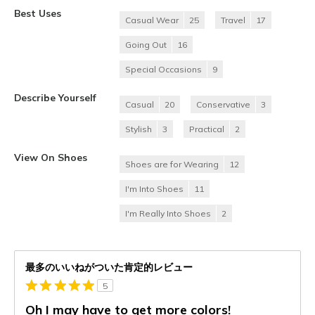
Best Uses
Casual Wear
25
Travel
17
Going Out
16
Special Occasions
9
Describe Yourself
Casual
20
Conservative
3
Stylish
3
Practical
2
View On Shoes
Shoes are for Wearing
12
I'm Into Shoes
11
I'm Really Into Shoes
2
最多のいいねがついた肯定的レビュー
5
Oh I may have to get more colors!