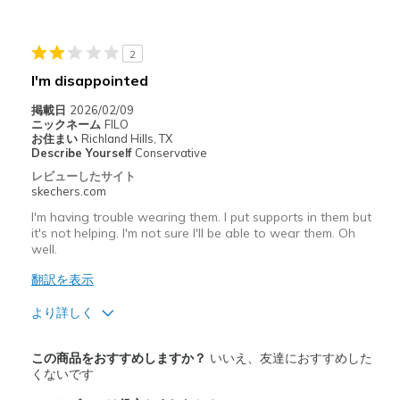
Casual Wear
Width
Feels too narrow
2
Sizing
Feels half size too small
I'm disappointed
View On Shoes
Shoes are for Wearing
掲載日
2026/02/09
ニックネーム
FILO
お住まい
Richland Hills, TX
Describe Yourself
Conservative
レビューしたサイト
skechers.com
I'm having trouble wearing them. I put supports in them but
it's not helping. I'm not sure I'll be able to wear them. Oh
well.
翻訳を表示
より詳しく
商品満足度が高かったレビュー
この商品をおすすめしますか？
いいえ、友達におすすめした
Attractive Design
くないです