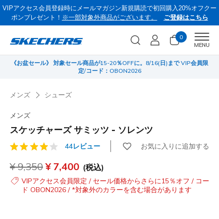
VIPアクセス会員登録時にメールマガジン新規購読で初回購入20%オフクー
ポンプレゼント！
※一部対象外商品がございます。
ご登録はこちら
0
Men
MENU
《お盆セール》 対象セール商品が15-20％OFFに。8/16(日)まで VIP会員限
サ
定/コード：OBON2026
メンズ
シューズ
メンズ
スケッチャーズ サミッツ - ソレンツ
お気に入りに追加する
44レビュー
顧客評価5/5件
からの値引き
¥ 9,350
から
¥ 7,400
(税込)
VIPアクセス会員限定 / セール価格からさらに15％オフ / コー
ド OBON2026 / *対象外のカラーを含む場合があります