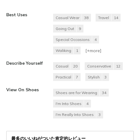
Best Uses
Casual Wear
38
Travel
14
Going Out
9
Special Occasions
4
[+
more
]
Waliking
1
Describe Yourself
Casual
20
Conservative
12
Practical
7
Stylish
3
View On Shoes
Shoes are for Wearing
34
I'm Into Shoes
4
I'm Really Into Shoes
3
最多のいいねがついた肯定的レビュー