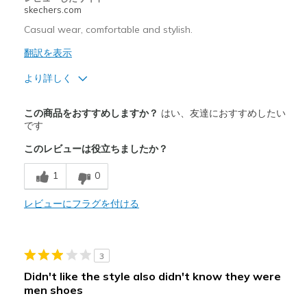
View On Shoes
Shoes are for Wearing
skechers.com
Casual wear, comfortable and stylish.
翻訳を表示
より詳しく
商品満足度が高かったレビュー
この商品をおすすめしますか？
はい、友達におすすめしたい
Attractive Design
です
このレビューは役立ちましたか？
Breathe Well
1
0
Comfortable
Durable
レビューにフラグを付ける
Stylish
3
以下に最適
Didn't like the style also didn't know they were
Casual Wear
men shoes
Going Out