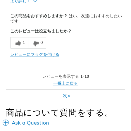
より詳しく
商品満足度が高かったレビュー
この商品をおすすめしますか？
はい、友達におすすめしたい
Attractive Design
です
このレビューは役立ちましたか？
Comfortable
1
0
Stylish
レビューにフラグを付ける
以下に最適
Casual Wear
レビューを表示する
1-10
Width
Feels true to width
一番上に戻る
Sizing
Feels true to size
View On Shoes
Shoes are for Wearing
次
»
商品について質問をする。
Ask a Question