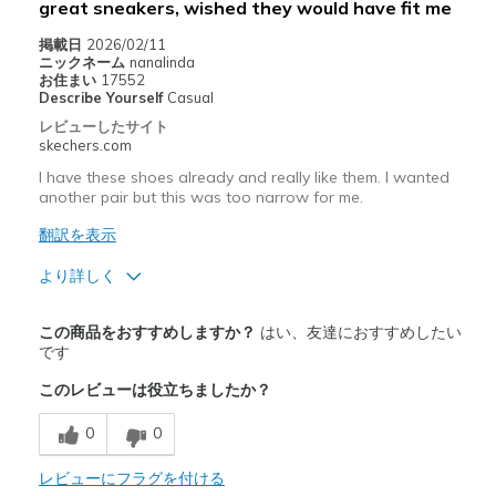
great sneakers, wished they would have fit me
掲載日
2026/02/11
ニックネーム
nanalinda
お住まい
17552
Describe Yourself
Casual
レビューしたサイト
skechers.com
I have these shoes already and really like them. I wanted
another pair but this was too narrow for me.
翻訳を表示
より詳しく
商品満足度が高かったレビュー
この商品をおすすめしますか？
はい、友達におすすめしたい
Attractive Design
です
このレビューは役立ちましたか？
商品が期待と異なったレビュー
Wear Out Quickly
0
0
以下に最適
レビューにフラグを付ける