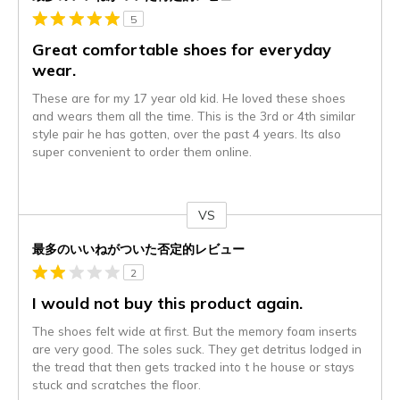
5
Great comfortable shoes for everyday
wear.
These are for my 17 year old kid. He loved these shoes
and wears them all the time. This is the 3rd or 4th similar
style pair he has gotten, over the past 4 years. Its also
super convenient to order them online.
VS
対
最多のいいねがついた否定的レビュー
2
I would not buy this product again.
The shoes felt wide at first. But the memory foam inserts
are very good. The soles suck. They get detritus lodged in
the tread that then gets tracked into t he house or stays
stuck and scratches the floor.