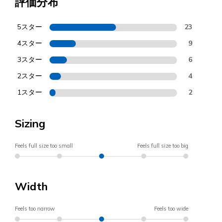
評価分布
5スター
23
4スター
9
3スター
6
2スター
4
1スター
2
Sizing
Feels full size too small
Feels full size too big
Width
Feels too narrow
Feels too wide