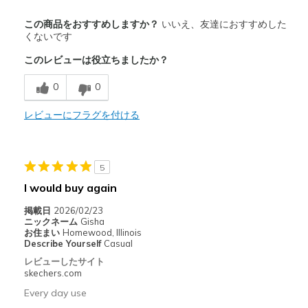
商品満足度が高かったレビュー
この商品をおすすめしますか？
いいえ、友達におすすめした
Attractive Design
くないです
このレビューは役立ちましたか？
Breathe Well
0
0
Comfortable
レビューにフラグを付ける
商品が期待と異なったレビュー
Can't wear these where i most would want to
Soles pick up small stones or other particles.
5
I would buy again
以下に最適
掲載日
2026/02/23
Casual Wear
ニックネーム
Gisha
お住まい
Homewood, Illinois
Width
Feels too wide
Describe Yourself
Casual
Sizing
Feels true to size
レビューしたサイト
skechers.com
View On Shoes
Shoes are for Wearing
Every day use