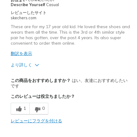
Sizing
Feels true to size
Describe Yourself
Casual
View On Shoes
Shoes are for Wearing
レビューしたサイト
skechers.com
These are for my 17 year old kid. He loved these shoes and
wears them all the time. This is the 3rd or 4th similar style
pair he has gotten, over the past 4 years. Its also super
convenient to order them online.
翻訳を表示
より詳しく
商品満足度が高かったレビュー
この商品をおすすめしますか？
はい、友達におすすめしたい
Breathe Well
です
このレビューは役立ちましたか？
Comfortable
1
0
商品が期待と異なったレビュー
Wear Out Quickly
レビューにフラグを付ける
以下に最適