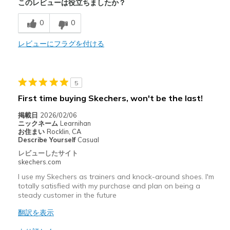
このレビューは役立ちましたか？
商品が期待と異なったレビュー
Poor Cushioning
0
0
以下に最適
レビューにフラグを付ける
Casual Wear
Width
Feels true to width
5
Sizing
Feels half size too big
First time buying Skechers, won't be the last!
View On Shoes
Shoes are for Wearing
掲載日
2026/02/06
ニックネーム
Learnihan
お住まい
Rocklin, CA
Describe Yourself
Casual
レビューしたサイト
skechers.com
I use my Skechers as trainers and knock-around shoes. I'm
totally satisfied with my purchase and plan on being a
steady customer in the future
翻訳を表示