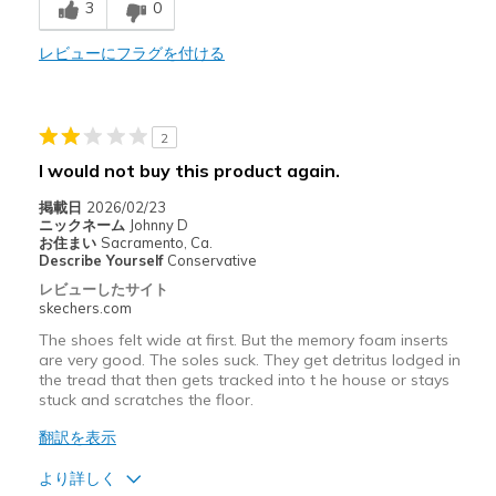
Need Break In
3
0
以下に最適
レビューにフラグを付ける
Casual Wear
Going Out
2
I would not buy this product again.
Travel
掲載日
2026/02/23
Width
Feels true to width
ニックネーム
Johnny D
お住まい
Sacramento, Ca.
Sizing
Feels true to size
Describe Yourself
Conservative
View On Shoes
Shoes are for Wearing
レビューしたサイト
skechers.com
The shoes felt wide at first. But the memory foam inserts
are very good. The soles suck. They get detritus lodged in
the tread that then gets tracked into t he house or stays
stuck and scratches the floor.
翻訳を表示
より詳しく