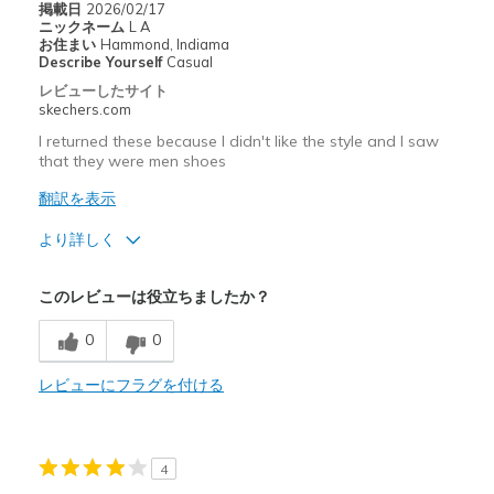
掲載日
2026/02/17
ニックネーム
L A
Special Occasions
お住まい
Hammond, Indiama
Describe Yourself
Casual
Travel
レビューしたサイト
skechers.com
Width
Feels true to width
I returned these because I didn't like the style and I saw
Sizing
Feels true to size
that they were men shoes
View On Shoes
Shoes are for Wearing
翻訳を表示
より詳しく
Width
Feels true to width
このレビューは役立ちましたか？
Sizing
Feels true to size
0
0
レビューにフラグを付ける
4