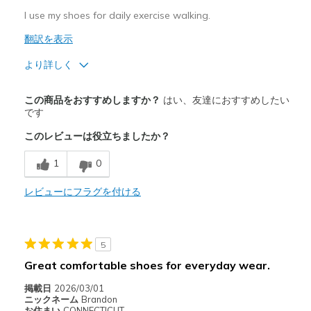
I use my shoes for daily exercise walking.
翻訳を表示
より詳しく
商品満足度が高かったレビュー
この商品をおすすめしますか？
はい、友達におすすめしたい
Attractive Design
です
このレビューは役立ちましたか？
Breathe Well
1
0
Comfortable
Durable
レビューにフラグを付ける
Stylish
5
以下に最適
Great comfortable shoes for everyday wear.
Waliking
掲載日
2026/03/01
Width
Feels true to width
ニックネーム
Brandon
お住まい
CONNECTICUT