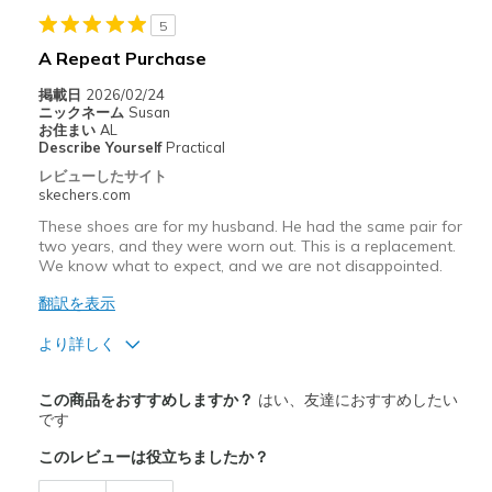
Casual Wear
5
A Repeat Purchase
Travel
掲載日
2026/02/24
Width
Feels true to width
ニックネーム
Susan
お住まい
AL
Sizing
Feels true to size
Describe Yourself
Practical
View On Shoes
Shoes are for Wearing
レビューしたサイト
skechers.com
These shoes are for my husband. He had the same pair for
two years, and they were worn out. This is a replacement.
We know what to expect, and we are not disappointed.
翻訳を表示
より詳しく
商品満足度が高かったレビュー
この商品をおすすめしますか？
はい、友達におすすめしたい
Comfortable
です
このレビューは役立ちましたか？
商品が期待と異なったレビュー