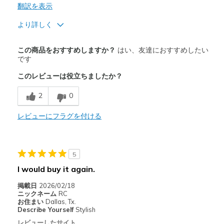
翻訳を表示
より詳しく
商品満足度が高かったレビュー
この商品をおすすめしますか？
はい、友達におすすめしたい
Attractive Design
です
このレビューは役立ちましたか？
Breathe Well
2
0
Comfortable
Don't know yet if they are durable
レビューにフラグを付ける
Stylish
5
商品が期待と異なったレビュー
I would buy it again.
Need Break In
掲載日
2026/02/18
以下に最適
ニックネーム
RC
お住まい
Dallas, Tx.
Casual Wear
Describe Yourself
Stylish
レビューしたサイト