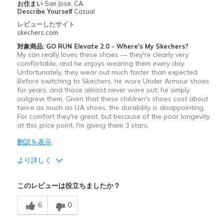
お住まい
San Jose, CA
Describe Yourself
Casual
レビューしたサイト
skechers.com
対象商品: GO RUN Elevate 2.0 - Where's My Skechers?
My son really loves these shoes — they're clearly very
comfortable, and he enjoys wearing them every day.
Unfortunately, they wear out much faster than expected.
Before switching to Skechers, he wore Under Armour shoes
for years, and those almost never wore out; he simply
outgrew them. Given that these children's shoes cost about
twice as much as UA shoes, the durability is disappointing.
For comfort they're great, but because of the poor longevity
at this price point, I'm giving them 3 stars.
翻訳を表示
より詳しく
商品満足度が高かったレビュー
このレビューは役立ちましたか？
Attractive Design
6
0
Comfortable