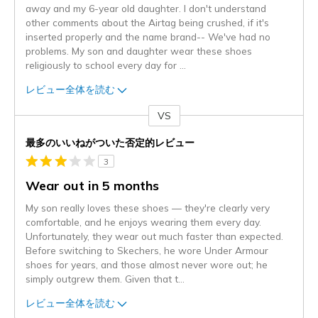
away and my 6-year old daughter. I don't understand
other comments about the Airtag being crushed, if it's
inserted properly and the name brand-- We've had no
problems. My son and daughter wear these shoes
religiously to school every day for
...
レビュー全体を読む
VS
対
最多のいいねがついた否定的レビュー
3
Wear out in 5 months
My son really loves these shoes — they're clearly very
comfortable, and he enjoys wearing them every day.
Unfortunately, they wear out much faster than expected.
Before switching to Skechers, he wore Under Armour
shoes for years, and those almost never wore out; he
simply outgrew them. Given that t
...
レビュー全体を読む