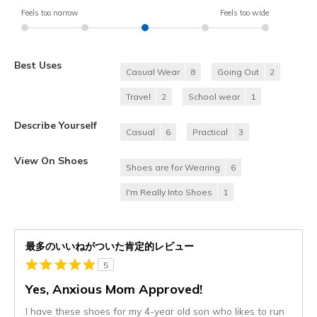
Feels too narrow
Feels too wide
Best Uses
Casual Wear
8
Going Out
2
Travel
2
School wear
1
Describe Yourself
Casual
6
Practical
3
View On Shoes
Shoes are for Wearing
6
I'm Really Into Shoes
1
最多のいいねがついた肯定的レビュー
5
Yes, Anxious Mom Approved!
I have these shoes for my 4-year old son who likes to run