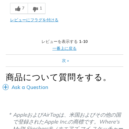
7
1
商品が期待と異なったレビュー
Poor Cushioning
レビューにフラグを付ける
以下に最適
Going Out
レビューを表示する
1-10
一番上に戻る
Width
Feels too narrow
Sizing
Feels true to size
次
»
View On Shoes
Shoes are for Wearing
商品について質問をする。
Ask a Question
AppleおよびAirTagは、米国およびその他の国
で登録されたApple Inc.の商標です。Where's
My™ Skechers®（ホエアズ マイ スケッチャー