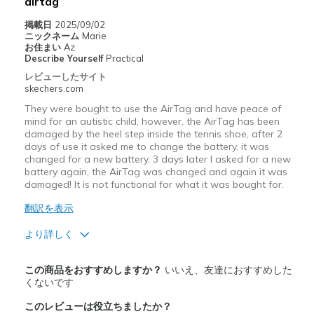
airtag
Going Out
掲載日
2025/09/02
ニックネーム
Marie
Travel
お住まい
Az
Describe Yourself
Practical
Width
Feels true to width
レビューしたサイト
skechers.com
Sizing
Feels true to size
View On Shoes
Shoes are for Wearing
They were bought to use the AirTag and have peace of
mind for an autistic child, however, the AirTag has been
damaged by the heel step inside the tennis shoe, after 2
days of use it asked me to change the battery, it was
changed for a new battery, 3 days later I asked for a new
battery again, the AirTag was changed and again it was
damaged! It is not functional for what it was bought for.
翻訳を表示
より詳しく
商品満足度が高かったレビュー
この商品をおすすめしますか？
いいえ、友達におすすめした
Attractive Design
くないです
このレビューは役立ちましたか？
Durable