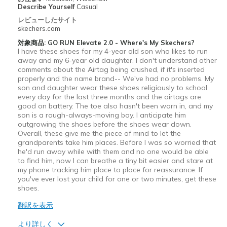
Describe Yourself
Casual
レビューしたサイト
skechers.com
対象商品: GO RUN Elevate 2.0 - Where's My Skechers?
I have these shoes for my 4-year old son who likes to run
away and my 6-year old daughter. I don't understand other
comments about the Airtag being crushed, if it's inserted
properly and the name brand-- We've had no problems. My
son and daughter wear these shoes religiously to school
every day for the last three months and the airtags are
good on battery. The toe also hasn't been warn in, and my
son is a rough-always-moving boy. I anticipate him
outgrowing the shoes before the shoes wear down.
Overall, these give me the piece of mind to let the
grandparents take him places. Before I was so worried that
he'd run away while with them and no one would be able
to find him, now I can breathe a tiny bit easier and stare at
my phone tracking him place to place for reassurance. If
you've ever lost your child for one or two minutes, get these
shoes.
翻訳を表示
より詳しく