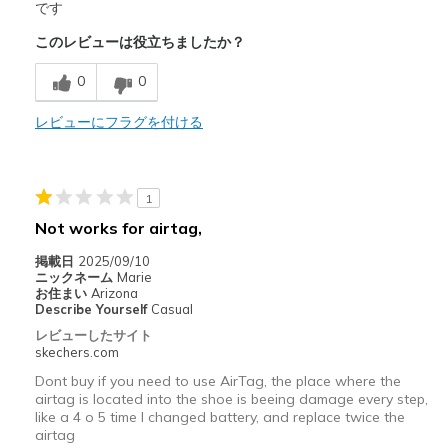
Attractive Design
です
このレビューは役立ちましたか？
Breathe Well
0
0
Comfortable
Durable
レビューにフラグを付ける
Stylish
1
以下に最適
Not works for airtag,
Casual Wear
掲載日
2025/09/10
Width
Feels true to width
ニックネーム
Marie
お住まい
Arizona
Sizing
Feels true to size
Describe Yourself
Casual
View On Shoes
Shoes are for Wearing
レビューしたサイト
skechers.com
Dont buy if you need to use AirTag, the place where the
airtag is located into the shoe is beeing damage every step,
like a 4 o 5 time I changed battery, and replace twice the
airtag