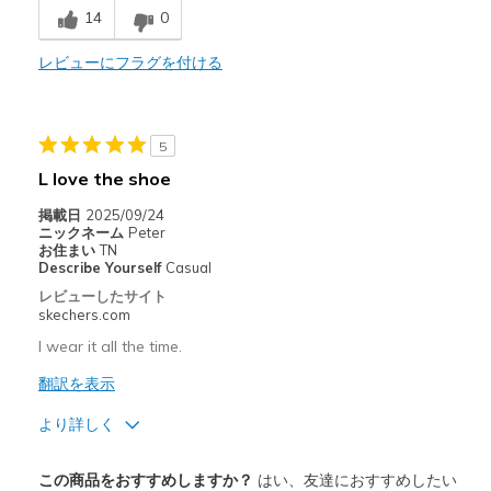
14
0
School wear
レビューにフラグを付ける
Width
Feels true to width
Sizing
Feels half size too small
5
L love the shoe
掲載日
2025/09/24
ニックネーム
Peter
お住まい
TN
Describe Yourself
Casual
レビューしたサイト
skechers.com
I wear it all the time.
翻訳を表示
より詳しく
商品満足度が高かったレビュー
この商品をおすすめしますか？
はい、友達におすすめしたい