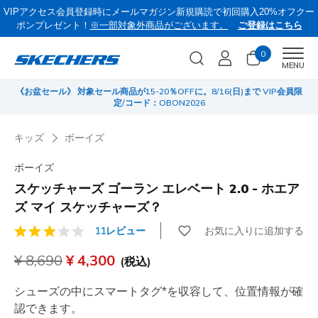
VIPアクセス会員登録時にメールマガジン新規購読で初回購入20%オフクー
ポンプレゼント！
※一部対象外商品がございます。
ご登録はこちら
0
Men
MENU
《お盆セール》 対象セール商品が15-20％OFFに。8/16(日)まで VIP会員限
サ
定/コード：OBON2026
キッズ
ボーイズ
ボーイズ
スケッチャーズ ゴーラン エレベート 2.0 - ホエア
ズ マイ スケッチャーズ？
お気に入りに追加する
11レビュー
顧客評価5/5件
からの値引き
¥ 8,690
から
¥ 4,300
(税込)
シューズの中にスマートタグ*を収容して、位置情報が確
認できます。