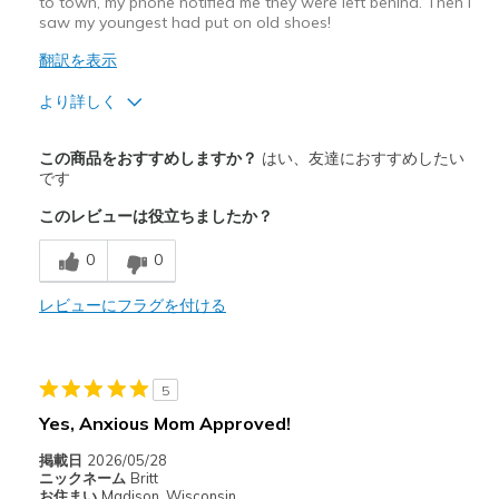
to town, my phone notified me they were left behind. Then I
saw my youngest had put on old shoes!
翻訳を表示
より詳しく
商品満足度が高かったレビュー
この商品をおすすめしますか？
はい、友達におすすめしたい
Attractive Design
です
このレビューは役立ちましたか？
Comfortable
0
0
以下に最適
Casual Wear
レビューにフラグを付ける
Width
Feels true to width
Sizing
Feels true to size
5
View On Shoes
Shoes are for Wearing
Yes, Anxious Mom Approved!
掲載日
2026/05/28
ニックネーム
Britt
お住まい
Madison, Wisconsin