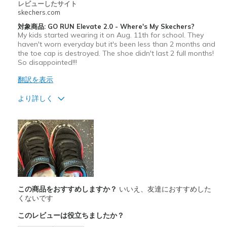
レビューしたサイト
skechers.com
対象商品: GO RUN Elevate 2.0 - Where's My Skechers?
My kids started wearing it on Aug. 11th for school. They
haven't worn everyday but it's been less than 2 months and
the toe cap is destroyed. The shoe didn't last 2 full months!
So disappointed!!!
翻訳を表示
より詳しく
商品満足度が高かったレビュー
Attractive Design
商品が期待と異なったレビュー
Poor Quality
Wear Out Quickly
この商品をおすすめしますか？
いいえ、友達におすすめした
くないです
以下に最適
このレビューは役立ちましたか？
Casual Wear