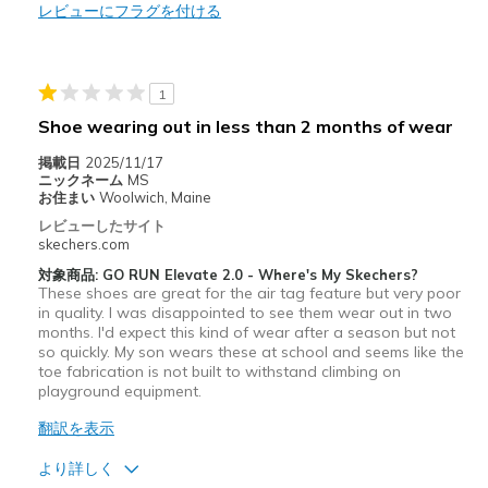
レビューにフラグを付ける
商品が期待と異なったレビュー
Wear Out Quickly
1
以下に最適
Shoe wearing out in less than 2 months of wear
Casual Wear
掲載日
2025/11/17
ニックネーム
MS
Width
Feels true to width
お住まい
Woolwich, Maine
Sizing
Feels true to size
レビューしたサイト
View On Shoes
Shoes are for Wearing
skechers.com
対象商品: GO RUN Elevate 2.0 - Where's My Skechers?
These shoes are great for the air tag feature but very poor
in quality. I was disappointed to see them wear out in two
months. I'd expect this kind of wear after a season but not
so quickly. My son wears these at school and seems like the
toe fabrication is not built to withstand climbing on
playground equipment.
翻訳を表示
より詳しく