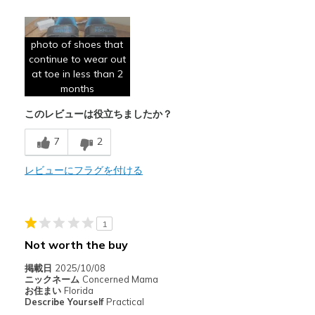
商品が期待と異なったレビュー
Poor Quality
photo of shoes that
continue to wear out
Wear Out Quickly
at toe in less than 2
months
Width
Feels true to width
Sizing
Feels true to size
このレビューは役立ちましたか？
7
2
レビューにフラグを付ける
1
Not worth the buy
掲載日
2025/10/08
ニックネーム
Concerned Mama
お住まい
Florida
Describe Yourself
Practical