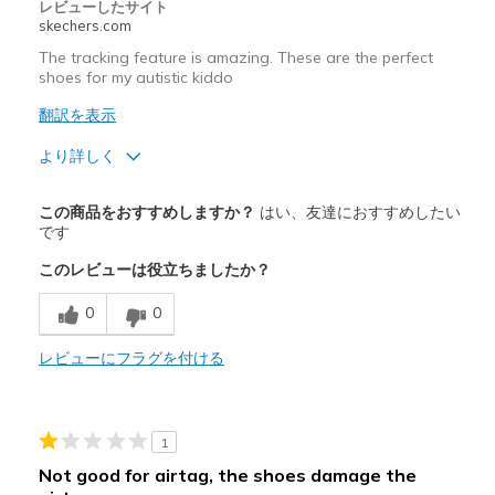
レビューしたサイト
skechers.com
The tracking feature is amazing. These are the perfect
shoes for my autistic kiddo
翻訳を表示
より詳しく
商品満足度が高かったレビュー
この商品をおすすめしますか？
はい、友達におすすめしたい
Attractive Design
です
このレビューは役立ちましたか？
Breathe Well
0
0
Comfortable
Durable
レビューにフラグを付ける
Stylish
1
以下に最適
Not good for airtag, the shoes damage the
Casual Wear