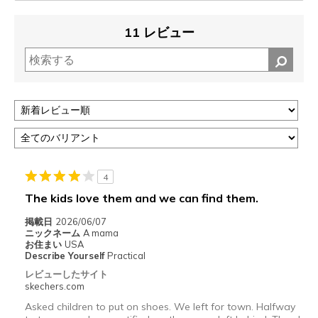
11 レビュー
4
The kids love them and we can find them.
掲載日
2026/06/07
ニックネーム
A mama
お住まい
USA
Describe Yourself
Practical
レビューしたサイト
skechers.com
Asked children to put on shoes. We left for town. Halfway