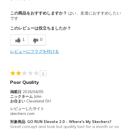
商品満足度が高かったレビュー
この商品をおすすめしますか？
はい、友達におすすめしたい
Durable
です
このレビューは役立ちましたか？
以下に最適
Casual Wear
1
0
Width
レビューにフラグを付ける
Feels true to width
Sizing
Feels true to size
View On Shoes
Shoes are for Wearing
2
Poor Quality
掲載日
2026/04/05
ニックネーム
John
お住まい
Cleveland OH
レビューしたサイト
skechers.com
対象商品: GO RUN Elevate 2.0 - Where's My Skechers?
Great concept and look but quality last for a month or so