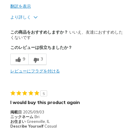
翻訳を表示
より詳しく
商品満足度が高かったレビュー
この商品をおすすめしますか？
いいえ、友達におすすめした
Attractive Design
くないです
このレビューは役立ちましたか？
商品が期待と異なったレビュー
Poor Cushioning
9
3
以下に最適
レビューにフラグを付ける
Casual Wear
Width
Feels true to width
5
Sizing
Feels true to size
I would buy this product again
掲載日
2025/09/03
ニックネーム
Bri
お住まい
Greenville, IL
Describe Yourself
Casual