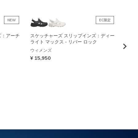
NEW
EC限定
ズ：アーチ
スケッチャーズ スリップインズ：ディー
スケ
ライト マックス - リバー ロック
アーフ
デン 
ウィメンズ
¥ 15,950
ウィメ
¥ 13,
EC限定
防水