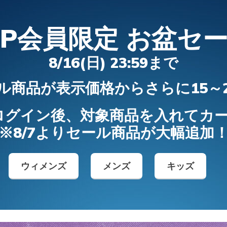
ャーズ スリップインズ：ガルザ
ャーズ スリップインズ：バウン
スケッチャーズ スリップイン
スケッチャーズ スリップインズ
ドステップ トレイル サンダル
ツ：サーモ フラッシュ 2.0 - 
IP会員限定 お盆セ
スク
メンズ
ワイド
ボーイズ
¥ 14,850
¥ 8,690
8/16(日) 23:59まで
商品が表示価格からさらに15～20
メンズ スリップインズ
キッズ スリップインズ
ログイン後、対象商品を入れてカート
※8/7よりセール商品が大幅追加
ウィメンズ
メンズ
キッズ