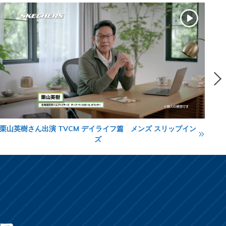
栗山英樹さん出演 TVCM デイライフ篇 メンズ スリップイン
L
ズ