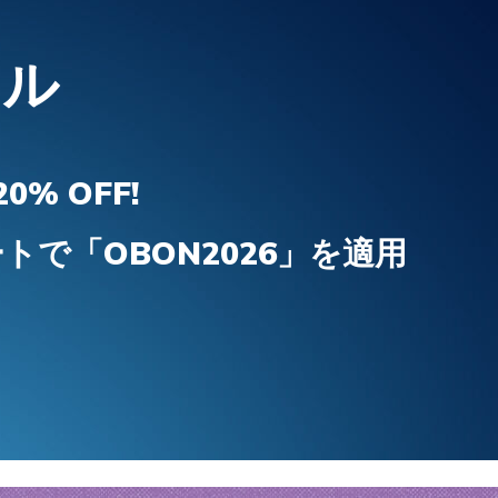
ズ：グライ
 Sライ
スケッチャーズ スリップインズ ウォータ
スケッチャーズ スリップインズ：バウン
スケ
スケ
ヒートブリ
ープルーフ：ドレストン - ラムジー
ダー プロ
フィッ
ダー 
ール
ロ ジ
メンズ
ガールズ
ボーイ
メンズ
¥ 15,290
¥ 6,490
¥ 6,4
¥ 19,
% OFF!
で「OBON2026」を適用
！