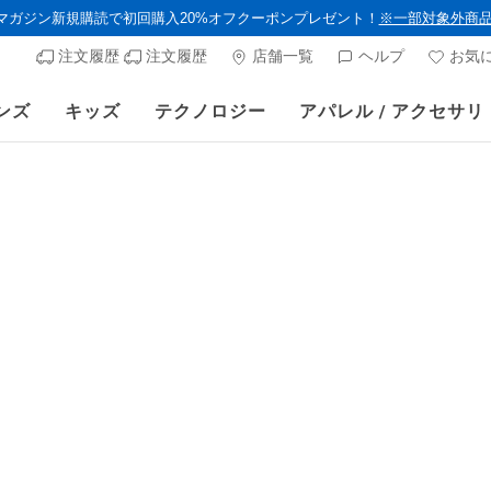
ルマガジン新規購読で初回購入20%オフクーポンプレゼント！
※一部対象外商
注文履歴
注文履歴
店舗一覧
ヘルプ
お気
ンズ
キッズ
テクノロジー
アパレル / アクセサリ
ーセール第2弾！クリアランスでサンダルやスリップインズがさらにお買い