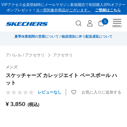
VIPアクセス会員登録時にメールマガジン新規購読で初回購入20%オフクー
ポンプレゼント！
※一部対象外商品がございます。
ご登録はこちら
0
Men
MENU
無料
夏季休業期間の営業について
/
物流増加に伴う配送遅延について
《
アパレル / アクセサリ
アクセサリ
メンズ
スケッチャーズ カレッジエイト ベースボール ハ
ット
お気に入りに追加する
レビューなし
顧客評価5/5件
¥ 3,850
(税込)