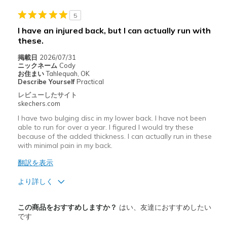
5
以下に最適
I have an injured back, but I can actually run with
Running!
these.
Width
Feels true to width
掲載日
2026/07/31
ニックネーム
Cody
Sizing
Feels true to size
お住まい
Tahlequah, OK
View On Shoes
I'm Really Into Shoes
Describe Yourself
Practical
レビューしたサイト
skechers.com
I have two bulging disc in my lower back. I have not been
able to run for over a year. I figured I would try these
because of the added thickness. I can actually run in these
with minimal pain in my back.
翻訳を表示
より詳しく
商品満足度が高かったレビュー
この商品をおすすめしますか？
はい、友達におすすめしたい
Comfortable
です