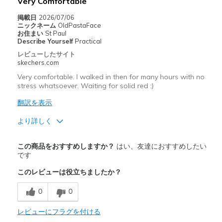
Very Comfortable
Casual Wear
掲載日
2026/07/06
Going Out
ニックネーム
OldPastaFace
お住まい
St Paul
Special Occasions
Describe Yourself
Practical
レビューしたサイト
Travel
skechers.com
Very comfortable. I walked in then for many hours with no
Width
Feels true to width
stress whatsoever. Waiting for solid red :)
Sizing
Feels true to size
翻訳を表示
View On Shoes
I'm Into Shoes
より詳しく
商品満足度が高かったレビュー
この商品をおすすめしますか？
はい、友達におすすめしたい
Attractive Design
です
このレビューは役立ちましたか？
Comfortable
0
0
Stylish
レビューにフラグを付ける
以下に最適