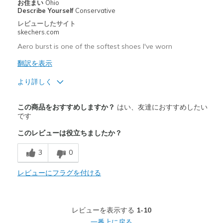
お住まい
Ohio
Describe Yourself
Conservative
レビューしたサイト
skechers.com
Aero burst is one of the softest shoes I've worn
翻訳を表示
より詳しく
商品満足度が高かったレビュー
この商品をおすすめしますか？
はい、友達におすすめしたい
Comfortable
です
このレビューは役立ちましたか？
以下に最適
Casual Wear
3
0
Width
レビューにフラグを付ける
Feels true to width
Sizing
Feels true to size
View On Shoes
I'm Into Shoes
レビューを表示する
1-10
一番上に戻る