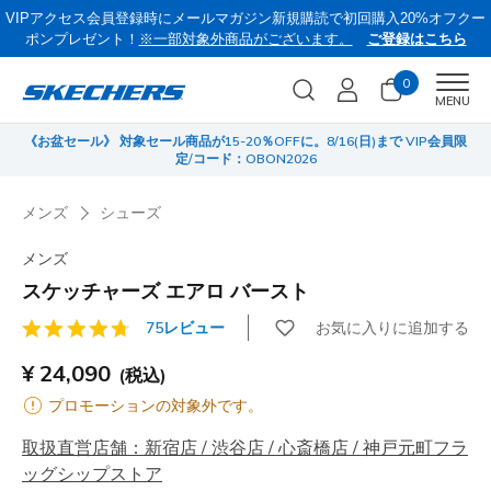
VIPアクセス会員登録時にメールマガジン新規購読で初回購入20%オフクー
ポンプレゼント！
※一部対象外商品がございます。
ご登録はこちら
0
Men
MENU
《お盆セール》 対象セール商品が15-20％OFFに。8/16(日)まで VIP会員限
サ
定/コード：OBON2026
メンズ
シューズ
メンズ
スケッチャーズ エアロ バースト
お気に入りに追加する
75レビュー
顧客評価4.3/5件
¥ 24,090
(税込)
プロモーションの対象外です。
取扱直営店舗：新宿店 / 渋谷店 / 心斎橋店 / 神戸元町フラ
ッグシップストア