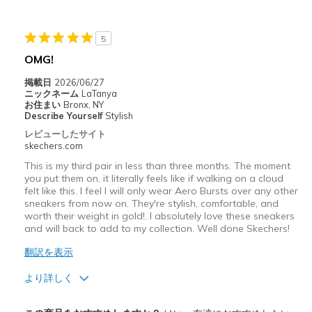
Casual Wear
Going Out
5
OMG!
Travel
掲載日
2026/06/27
Width
Feels true to width
ニックネーム
LaTanya
お住まい
Bronx, NY
Sizing
Feels true to size
Describe Yourself
Stylish
View On Shoes
I'm Into Shoes
レビューしたサイト
skechers.com
This is my third pair in less than three months. The moment
you put them on, it literally feels like if walking on a cloud
felt like this. I feel I will only wear Aero Bursts over any other
sneakers from now on. They're stylish, comfortable, and
worth their weight in gold!. I absolutely love these sneakers
and will back to add to my collection. Well done Skechers!
翻訳を表示
より詳しく
商品満足度が高かったレビュー