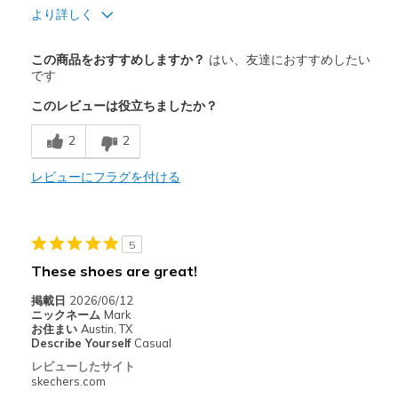
より詳しく
商品満足度が高かったレビュー
この商品をおすすめしますか？
はい、友達におすすめしたい
Attractive Design
です
このレビューは役立ちましたか？
Breathe Well
2
2
Comfortable
Durable
レビューにフラグを付ける
Stylish
5
以下に最適
These shoes are great!
Casual Wear
掲載日
2026/06/12
Going Out
ニックネーム
Mark
お住まい
Austin, TX
Special Occasions
Describe Yourself
Casual
レビューしたサイト
Travel
skechers.com