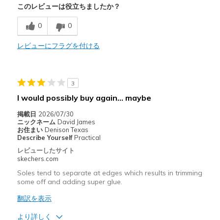
このレビューは役立ちましたか？
Width
Feels true to width
Sizing
Feels true to size
0
0
View On Shoes
Shoes are for Wearing
レビューにフラグを付ける
3
I would possibly buy again… maybe
掲載日
2026/07/30
ニックネーム
David James
お住まい
Denison Texas
Describe Yourself
Practical
レビューしたサイト
skechers.com
Soles tend to separate at edges which results in trimming
some off and adding super glue.
翻訳を表示
より詳しく