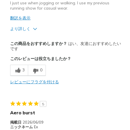
I just use when jogging or walking. I use my previous
Width
Feels true to width
running show for casual wear.
Sizing
Feels true to size
翻訳を表示
View On Shoes
I'm Really Into Shoes
より詳しく
商品満足度が高かったレビュー
この商品をおすすめしますか？
はい、友達におすすめしたい
Comfortable
です
このレビューは役立ちましたか？
Really cushions impact.
3
0
Stylish
レビューにフラグを付ける
Width
Feels true to width
Sizing
Feels true to size
View On Shoes
Shoes are for Wearing
5
Aero burst
掲載日
2026/06/09
ニックネーム
Ex