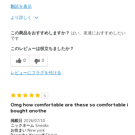
翻訳を表示
より詳しく
商品満足度が高かったレビュー
この商品をおすすめしますか？
はい、友達におすすめしたい
Comfortable
です
このレビューは役立ちましたか？
以下に最適
Casual Wear
0
0
Going Out
レビューにフラグを付ける
Travel
Width
Feels true to width
5
Sizing
Feels true to size
Omg how comfortable are these so comfortable i
bought anothe
View On Shoes
Shoes are for Wearing
掲載日
2026/07/10
ニックネーム
Sneaks
お住まい
New york
Describe Yourself
Stylish