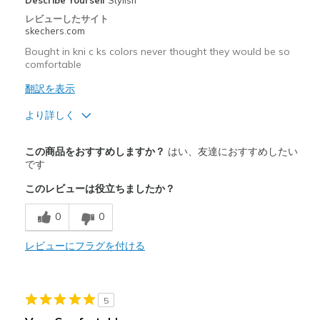
レビューしたサイト
skechers.com
Bought in kni c ks colors never thought they would be so
comfortable
翻訳を表示
より詳しく
商品満足度が高かったレビュー
この商品をおすすめしますか？
はい、友達におすすめしたい
Attractive Design
です
このレビューは役立ちましたか？
Breathe Well
0
0
Comfortable
Durable
レビューにフラグを付ける
Stylish
5
以下に最適