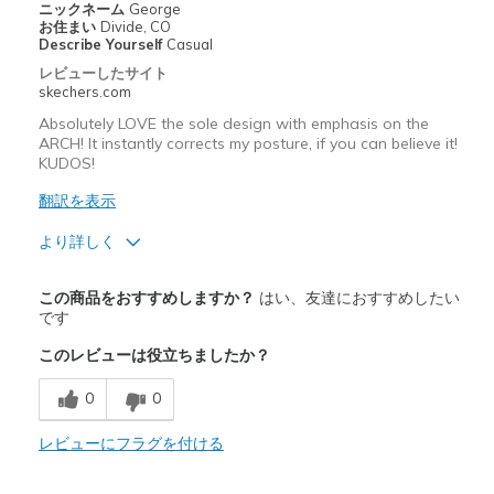
ニックネーム
George
お住まい
Divide, CO
Describe Yourself
Casual
レビューしたサイト
skechers.com
Absolutely LOVE the sole design with emphasis on the
ARCH! It instantly corrects my posture, if you can believe it!
KUDOS!
翻訳を表示
より詳しく
商品満足度が高かったレビュー
この商品をおすすめしますか？
はい、友達におすすめしたい
Attractive Design
です
このレビューは役立ちましたか？
Breathe Well
0
0
Comfortable
Durable
レビューにフラグを付ける
Stylish