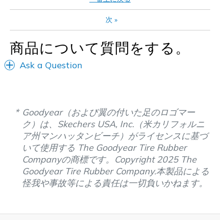
次
»
商品について質問をする。
Ask a Question
Goodyear（および翼の付いた足のロゴマー
ク）は、Skechers USA, Inc.（米カリフォルニ
ア州マンハッタンビーチ）がライセンスに基づ
いて使用する The Goodyear Tire Rubber
Companyの商標です。Copyright 2025 The
Goodyear Tire Rubber Company.本製品による
怪我や事故等による責任は一切負いかねます。