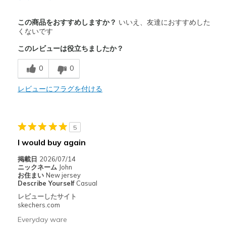
商品満足度が高かったレビュー
この商品をおすすめしますか？
いいえ、友達におすすめした
Attractive Design
くないです
このレビューは役立ちましたか？
Comfortable
0
0
商品が期待と異なったレビュー
Wear Out Quickly
レビューにフラグを付ける
以下に最適
Casual Wear
5
I would buy again
Width
Feels true to width
Sizing
Feels true to size
掲載日
2026/07/14
ニックネーム
John
お住まい
New jersey
Describe Yourself
Casual
レビューしたサイト
skechers.com
Everyday ware