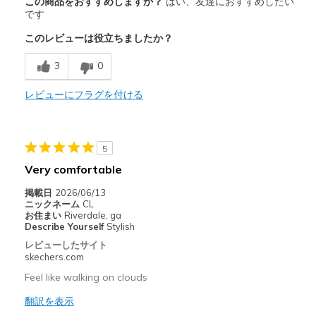
この商品をおすすめしますか？
はい、友達におすすめしたい
Attractive Design
です
このレビューは役立ちましたか？
Breathe Well
3
0
Comfortable
Stylish
レビューにフラグを付ける
以下に最適
Casual Wear
5
Very comfortable
Walking
掲載日
2026/06/13
Width
Feels true to width
ニックネーム
CL
お住まい
Riverdale, ga
Sizing
Feels true to size
Describe Yourself
Stylish
View On Shoes
I'm Really Into Shoes
レビューしたサイト
skechers.com
Feel like walking on clouds
翻訳を表示