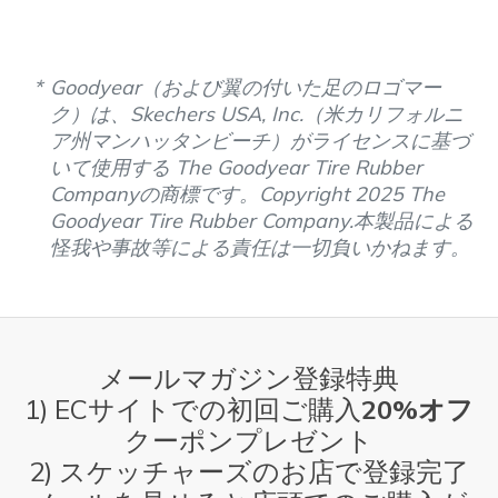
Goodyear（および翼の付いた足のロゴマー
ク）は、Skechers USA, Inc.（米カリフォルニ
ア州マンハッタンビーチ）がライセンスに基づ
いて使用する The Goodyear Tire Rubber
Companyの商標です。Copyright 2025 The
Goodyear Tire Rubber Company.本製品による
怪我や事故等による責任は一切負いかねます。
メールマガジン登録特典
1) ECサイトでの初回ご購入
20%オフ
クーポンプレゼント
2) スケッチャーズのお店で登録完了