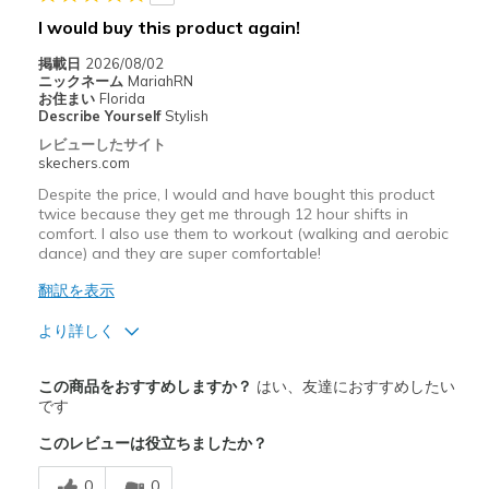
I would buy this product again!
掲載日
2026/08/02
ニックネーム
MariahRN
お住まい
Florida
Describe Yourself
Stylish
レビューしたサイト
skechers.com
Despite the price, I would and have bought this product
twice because they get me through 12 hour shifts in
comfort. I also use them to workout (walking and aerobic
dance) and they are super comfortable!
翻訳を表示
より詳しく
商品満足度が高かったレビュー
この商品をおすすめしますか？
はい、友達におすすめしたい
Attractive Design
です
このレビューは役立ちましたか？
Comfortable
0
0
Stylish