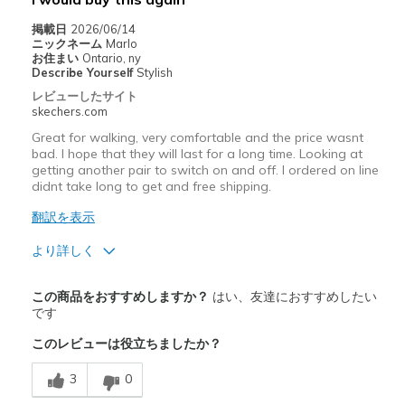
View On Shoes
I'm Really Into Shoes
掲載日
2026/06/14
ニックネーム
Marlo
お住まい
Ontario, ny
Describe Yourself
Stylish
レビューしたサイト
skechers.com
Great for walking, very comfortable and the price wasnt
bad. I hope that they will last for a long time. Looking at
getting another pair to switch on and off. I ordered on line
didnt take long to get and free shipping.
翻訳を表示
より詳しく
商品満足度が高かったレビュー
この商品をおすすめしますか？
はい、友達におすすめしたい
Attractive Design
です
このレビューは役立ちましたか？
Comfortable
3
0
Stylish