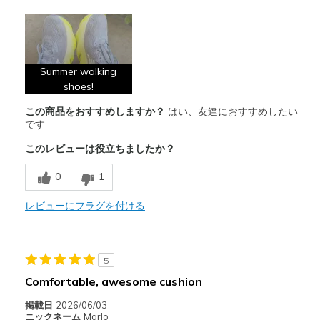
商品満足度が高かったレビュー
Attractive Design
Comfortable
Summer walking
Stylish
shoes!
この商品をおすすめしますか？
はい、友達におすすめしたい
以下に最適
です
Walking
このレビューは役立ちましたか？
Width
Feels true to width
0
1
Sizing
Feels true to size
View On Shoes
I'm Into Shoes
レビューにフラグを付ける
5
Comfortable, awesome cushion
掲載日
2026/06/03
ニックネーム
Marlo