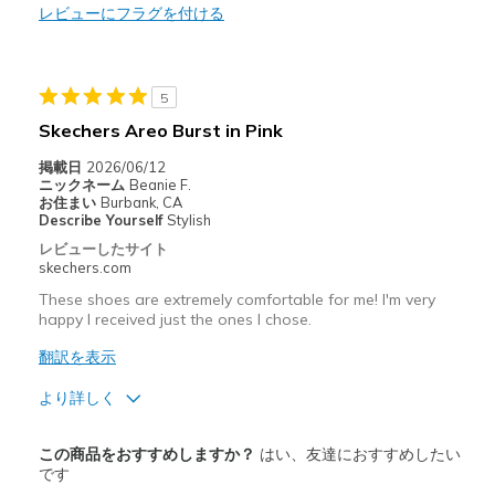
レビューにフラグを付ける
以下に最適
Walking
Width
Feels true to width
5
Sizing
Feels true to size
Skechers Areo Burst in Pink
View On Shoes
Shoes are for Wearing
掲載日
2026/06/12
ニックネーム
Beanie F.
お住まい
Burbank, CA
Describe Yourself
Stylish
レビューしたサイト
skechers.com
These shoes are extremely comfortable for me! I'm very
happy I received just the ones I chose.
翻訳を表示
より詳しく
商品満足度が高かったレビュー
この商品をおすすめしますか？
はい、友達におすすめしたい
Attractive Design
です