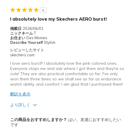
以下に最適
Walking
5
I absolutely love my Skechers AERO burst!
Width
Feels true to width
Sizing
Feels true to size
掲載日
2026/06/01
ニックネーム
T
View On Shoes
I'm Into Shoes
お住まい
Des Moines
Describe Yourself
Stylish
レビューしたサイト
skechers.com
I love aero burst!! I absolutely love the pink colored ones.
Everyone stops me and ask where I got them and they're so
cute! They are also practical comfortable so far. I've only
won them three times so we shall see as far as endurance
watch ability, and comfort. I am glad that I purchased them!
翻訳を表示
より詳しく
商品満足度が高かったレビュー
この商品をおすすめしますか？
はい、友達におすすめしたい
Attractive Design
です