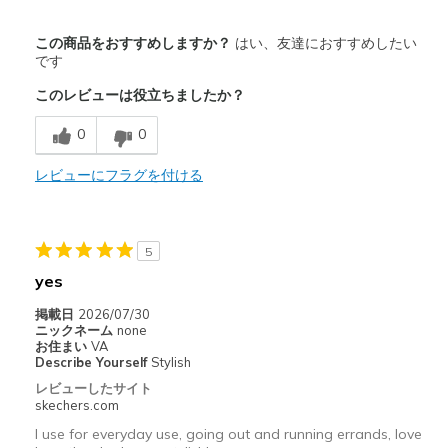
商品満足度が高かったレビュー
この商品をおすすめしますか？
はい、友達におすすめしたい
Attractive Design
です
このレビューは役立ちましたか？
Breathe Well
0
0
Comfortable
Durable
レビューにフラグを付ける
Stylish
5
以下に最適
yes
Casual Wear
掲載日
2026/07/30
Going Out
ニックネーム
none
お住まい
VA
Special Occasions
Describe Yourself
Stylish
レビューしたサイト
Travel
skechers.com
I use for everyday use, going out and running errands, love
Width
Feels true to width