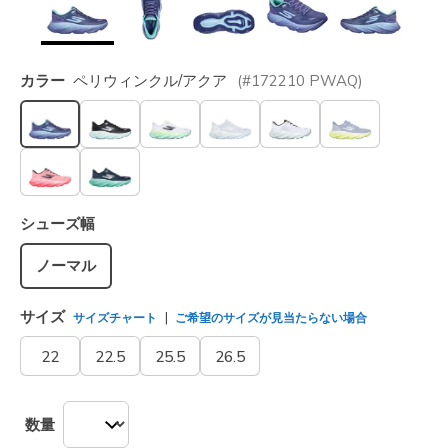
カラー
ペリウィンクル/アクア
(#
172210
PWAQ
)
選択されました
シューズ幅
ノーマル
サイズ
サイズチャート
ご希望のサイズが見当たらない場合
22
22.5
25.5
26.5
数量