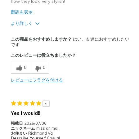
how they look, very stylish!
Sizing
Feels true to size
翻訳を表示
View On Shoes
I'm Into Shoes
より詳しく
商品満足度が高かったレビュー
この商品をおすすめしますか？
はい、友達におすすめしたい
Attractive Design
です
このレビューは役立ちましたか？
Breathe Well
0
0
Comfortable
Durable
レビューにフラグを付ける
Stylish
5
以下に最適
Yes I would!!
Casual Wear
掲載日
2026/07/06
Width
Feels true to width
ニックネーム
miss animal
お住まい
Richmond Va
Sizing
Feels full size too small
Describe Yourself
Casual