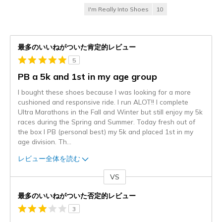
I'm Really Into Shoes
10
最多のいいねがついた肯定的レビュー
5
PB a 5k and 1st in my age group
I bought these shoes because I was looking for a more
cushioned and responsive ride. I run ALOT!! I complete
Ultra Marathons in the Fall and Winter but still enjoy my 5k
races during the Spring and Summer. Today fresh out of
the box I PB (personal best) my 5k and placed 1st in my
age division. Th
...
レビュー全体を読む
VS
対
最多のいいねがついた否定的レビュー
3