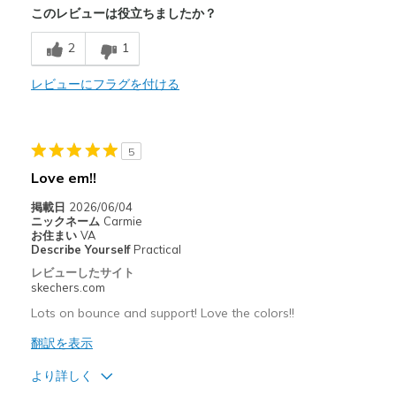
このレビューは役立ちましたか？
Comfortable
2
1
Stylish
レビューにフラグを付ける
以下に最適
Casual Wear
Travel
5
Love em!!
Width
Feels true to width
Sizing
Feels true to size
掲載日
2026/06/04
ニックネーム
Carmie
View On Shoes
I'm Really Into Shoes
お住まい
VA
Describe Yourself
Practical
レビューしたサイト
skechers.com
Lots on bounce and support! Love the colors!!
翻訳を表示
より詳しく