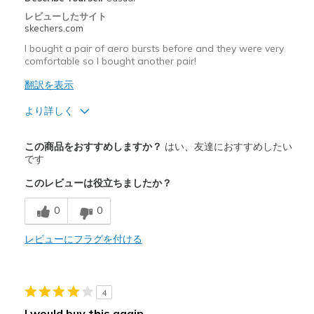
View On Shoes
I'm Into Shoes
レビューしたサイト
skechers.com
I bought a pair of aero bursts before and they were very
comfortable so I bought another pair!
翻訳を表示
より詳しく
商品満足度が高かったレビュー
この商品をおすすめしますか？
はい、友達におすすめしたい
Attractive Design
です
このレビューは役立ちましたか？
Comfortable
0
0
Stylish
レビューにフラグを付ける
以下に最適
Casual Wear
Width
Feels true to width
4
Sizing
Feels true to size
I would buy this again