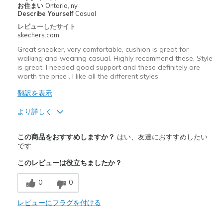
お住まい
Ontario, ny
Describe Yourself
Casual
レビューしたサイト
skechers.com
Great sneaker, very comfortable, cushion is great for
walking and wearing casual. Highly recommend these. Style
is great. I needed good support and these definitely are
worth the price . I like all the different styles
翻訳を表示
より詳しく
商品満足度が高かったレビュー
この商品をおすすめしますか？
はい、友達におすすめしたい
Attractive Design
です
このレビューは役立ちましたか？
Comfortable
0
0
Durable
Stylish
レビューにフラグを付ける