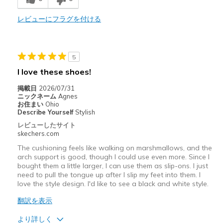
レビューにフラグを付ける
商品が期待と異なったレビュー
Expensive
以下に最適
5
I love these shoes!
12 hour shifts
掲載日
2026/07/31
Workout
ニックネーム
Agnes
お住まい
Ohio
Width
Feels true to width
Describe Yourself
Stylish
Sizing
Feels true to size
レビューしたサイト
skechers.com
View On Shoes
I'm Into Shoes
The cushioning feels like walking on marshmallows, and the
arch support is good, though I could use even more. Since I
bought them a little larger, I can use them as slip-ons. I just
need to pull the tongue up after I slip my feet into them. I
love the style design. I'd like to see a black and white style.
翻訳を表示
より詳しく