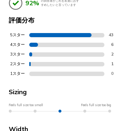
92%
の回答者がこれを友達におす
すめしたいと言っています
評価分布
5スター
43
4スター
6
3スター
2
2スター
1
1スター
0
Sizing
Feels full size too small
Feels full size too big
Width