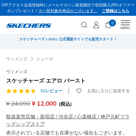
VIPアクセス会員登録時にメールマガジン新規購読で初回購入20%オフクー
ポンプレゼント！
※一部対象外商品がございます。
ご登録はこちら
0
Men
MENU
スケッチャーズ × Britto 公式通販サイトでも販売スタート！
サ
ウィメンズ
シューズ
ウィメンズ
スケッチャーズ エアロ バースト
お気に入りに追加する
52レビュー
顧客評価5/5件
からの値引き
¥ 24,090
から
¥ 12,000
(税込)
取扱直営店舗：新宿店 / 渋谷店 / 心斎橋店 / 神戸元町フラ
ッグシップストア
表示されている店舗でも在庫がない場合もございます。