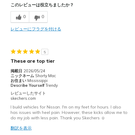
このレビューは役立ちましたか？
Breathe Well
0
0
Comfortable
I've worn them three times! Get lots of complime
レビューにフラグを付ける
Stylish
5
以下に最適
These are top tier
Casual Wear
掲載日
2026/05/24
Going Out
ニックネーム
Shorty Mac
お住まい
Mississippi
Special Occasions
Describe Yourself
Trendy
レビューしたサイト
Travel
skechers.com
I build vehicles for Nissan. I'm on my feet for hours. I also
Width
Feels true to width
has issues with heel pain. However, these kicks allow me to
Sizing
Feels true to size
do my job with less pain. Thank you Skechers ☺️
View On Shoes
I'm Into Shoes
翻訳を表示