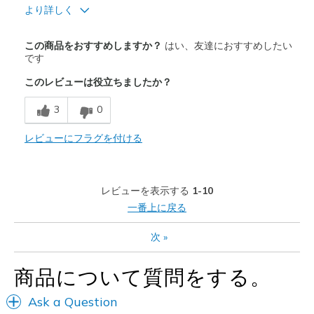
より詳しく
商品満足度が高かったレビュー
この商品をおすすめしますか？
はい、友達におすすめしたい
Comfortable
です
このレビューは役立ちましたか？
Stability
3
0
以下に最適
Great for standing on feet eight plus hours
レビューにフラグを付ける
Width
Feels true to width
Sizing
Feels true to size
レビューを表示する
1-10
View On Shoes
I'm Into Shoes
一番上に戻る
次
»
商品について質問をする。
Ask a Question