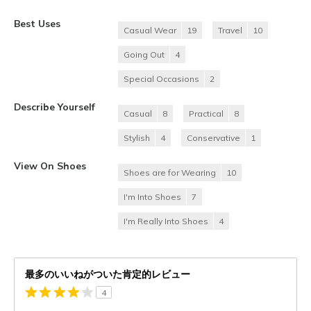
Best Uses
Casual Wear
19
Travel
10
Going Out
4
Special Occasions
2
Describe Yourself
Casual
8
Practical
8
Stylish
4
Conservative
1
View On Shoes
Shoes are for Wearing
10
I'm Into Shoes
7
I'm Really Into Shoes
4
最多のいいねがついた肯定的レビュー
4