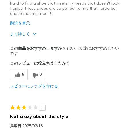
hard to find a shoe that meets my needs that doesn't look
frumpy. These shoes are so perfect for me that I ordered
another identical pair!
翻訳を表示
より詳しく
商品満足度が高かったレビュー
この商品をおすすめしますか？
はい、友達におすすめしたい
Attractive Design
です
このレビューは役立ちましたか？
Comfortable
5
0
Good arch support
レビューにフラグを付ける
以下に最適
Casual Wear
Travel
3
Not crazy about the style.
Width
Feels true to width
Sizing
Feels true to size
掲載日
2025/02/18