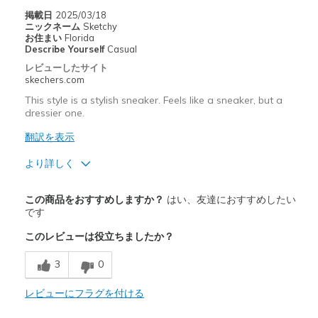
Sizing
Feels true to size
掲載日
2025/03/18
ニックネーム
Sketchy
View On Shoes
I'm Into Shoes
お住まい
Florida
Describe Yourself
Casual
レビューしたサイト
skechers.com
This style is a stylish sneaker. Feels like a sneaker, but a
dressier one.
翻訳を表示
より詳しく
商品満足度が高かったレビュー
この商品をおすすめしますか？
はい、友達におすすめしたい
Attractive Design
です
このレビューは役立ちましたか？
Comfortable
3
0
Stylish
レビューにフラグを付ける
以下に最適
Casual Wear