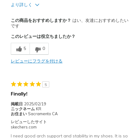
より詳しく
商品満足度が高かったレビュー
この商品をおすすめしますか？
はい、友達におすすめしたい
Attractive Design
です
このレビューは役立ちましたか？
Breathe Well
5
0
Comfortable
Stylish
レビューにフラグを付ける
以下に最適
Casual Wear
5
Finally!
Travel
掲載日
2025/02/19
Width
Feels true to width
ニックネーム
KR
お住まい
Sacramento CA
Sizing
Feels true to size
レビューしたサイト
View On Shoes
I'm Really Into Shoes
skechers.com
I need good arch support and stability in my shoes. It is so