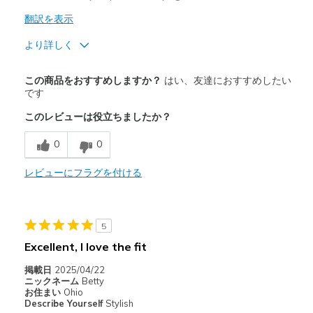
翻訳を表示
より詳しく
商品満足度が高かったレビュー
この商品をおすすめしますか？
はい、友達におすすめしたい
Comfortable
です
このレビューは役立ちましたか？
Stylish
0
0
以下に最適
Casual Wear
レビューにフラグを付ける
Travel
Width
Feels true to width
5
Sizing
Feels true to size
Excellent, I love the fit
View On Shoes
I'm Into Shoes
掲載日
2025/04/22
ニックネーム
Betty
お住まい
Ohio
Describe Yourself
Stylish