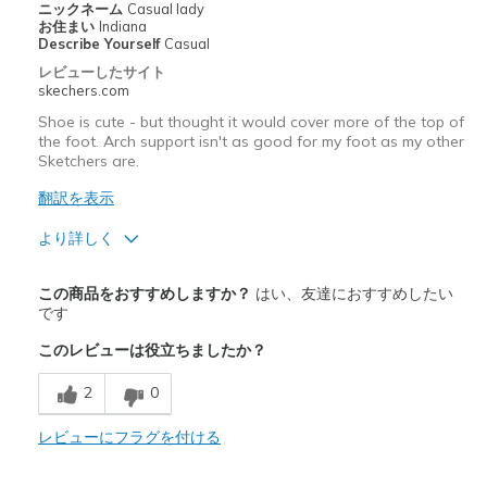
ニックネーム
Casual lady
お住まい
Indiana
Describe Yourself
Casual
レビューしたサイト
skechers.com
Shoe is cute - but thought it would cover more of the top of
the foot. Arch support isn't as good for my foot as my other
Sketchers are.
翻訳を表示
より詳しく
商品満足度が高かったレビュー
この商品をおすすめしますか？
はい、友達におすすめしたい
Attractive Design
です
このレビューは役立ちましたか？
Stylish
2
0
商品が期待と異なったレビュー
Doesn't have a good arch support for my foot.
レビューにフラグを付ける
Poor Cushioning