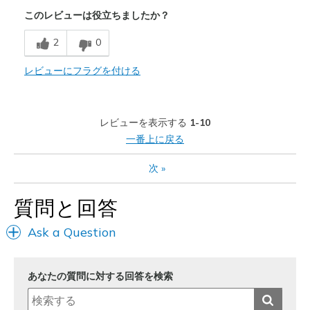
このレビューは役立ちましたか？
Stylish
2
0
Width
Feels too narrow
Sizing
Feels half size too small
レビューにフラグを付ける
View On Shoes
Shoes are for Wearing
レビューを表示する
1-10
一番上に戻る
次
»
質問と回答
Ask a Question
あなたの質問に対する回答を検索