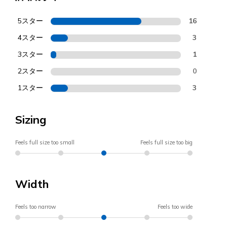
5スター
16
4スター
3
3スター
1
2スター
0
1スター
3
Sizing
Feels full size too small
Feels full size too big
Width
Feels too narrow
Feels too wide