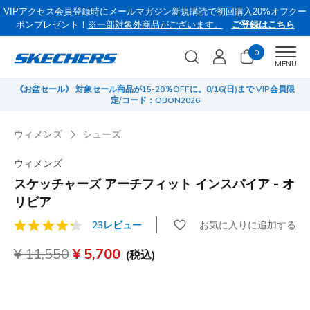
VIPアクセス会員登録時にメールマガジン新規購読で初回購入20%オフクー
ポンプレゼント！
※一部対象外商品がございます。
ご登録はこちら
0
Men
MENU
《お盆セール》 対象セール商品が15-20％OFFに。8/16(日)まで VIP会員限
サ
定/コード：OBON2026
ウィメンズ
シューズ
ウィメンズ
スケッチャーズ アーチフィット インスパイア - オ
リビア
お気に入りに追加する
23レビュー
顧客評価3.6/5件
からの値引き
¥ 11,550
から
¥ 5,700
(税込)