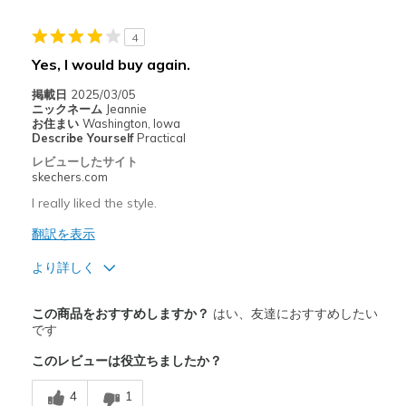
Going Out
4
Yes, I would buy again.
Travel
掲載日
2025/03/05
Width
Feels true to width
ニックネーム
Jeannie
お住まい
Washington, Iowa
Sizing
Feels true to size
Describe Yourself
Practical
View On Shoes
I'm Really Into Shoes
レビューしたサイト
skechers.com
I really liked the style.
翻訳を表示
より詳しく
商品満足度が高かったレビュー
この商品をおすすめしますか？
はい、友達におすすめしたい
Attractive Design
です
このレビューは役立ちましたか？
Comfortable
4
1
以下に最適