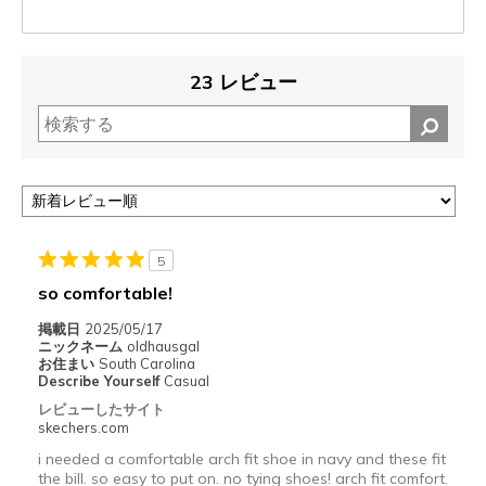
23 レビュー
5
so comfortable!
掲載日
2025/05/17
ニックネーム
oldhausgal
お住まい
South Carolina
Describe Yourself
Casual
レビューしたサイト
skechers.com
i needed a comfortable arch fit shoe in navy and these fit
the bill. so easy to put on. no tying shoes! arch fit comfort.