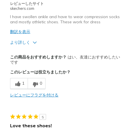
レビューしたサイト
skechers.com
I have swollen ankle and have to wear compression socks
and mostly athletic shoes. These work for dress
翻訳を表示
より詳しく
商品満足度が高かったレビュー
この商品をおすすめしますか？
はい、友達におすすめしたい
Attractive Design
です
このレビューは役立ちましたか？
Comfortable
1
0
Stylish
レビューにフラグを付ける
以下に最適
Casual Wear
Going Out
5
Love these shoes!
Width
Feels true to width