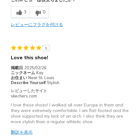
3
0
レビューにフラグを付ける
5
Love this shoe!
掲載日
2025/02/26
ニックネーム
Kay
お住まい
Near St. Louis
Describe Yourself
Stylish
レビューしたサイト
skechers.com
I love these shoes! I walked all over Europe in them and
they were extremely comfortable. I am flat-footed and the
shoe supported my lack of an arch. I also think they are
more stylish than a regular athletic shoe.
翻訳を表示