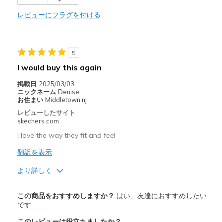
Casual Wear
レビューにフラグを付ける
Travel
Width
Feels true to width
5
Sizing
Feels true to size
I would buy this again
View On Shoes
Shoes are for Wearing
掲載日
2025/03/03
ニックネーム
Denise
お住まい
Middletown nj
レビューしたサイト
skechers.com
I love the way they fit and feel
翻訳を表示
より詳しく
View On Shoes
I'm Into Shoes
この商品をおすすめしますか？
はい、友達におすすめしたい
です
このレビューは役立ちましたか？