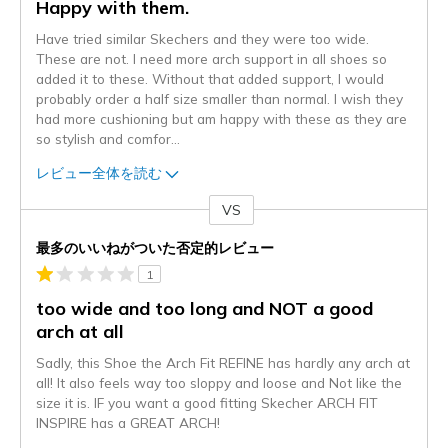
Happy with them.
Have tried similar Skechers and they were too wide.
These are not. I need more arch support in all shoes so
added it to these. Without that added support, I would
probably order a half size smaller than normal. I wish they
had more cushioning but am happy with these as they are
so stylish and comfor
...
レビュー全体を読む
VS
対
最多のいいねがついた否定的レビュー
1
too wide and too long and NOT a good
arch at all
Sadly, this Shoe the Arch Fit REFINE has hardly any arch at
all! It also feels way too sloppy and loose and Not like the
size it is. IF you want a good fitting Skecher ARCH FIT
INSPIRE has a GREAT ARCH!