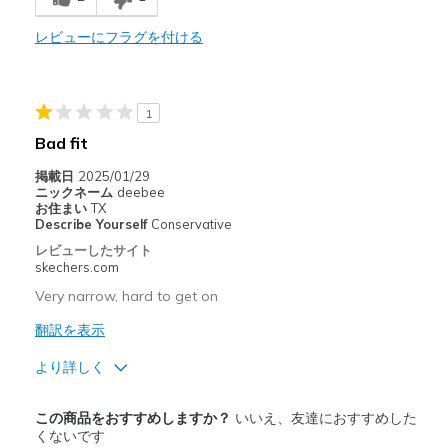
Durable
レビューにフラグを付ける
Stylish
1
以下に最適
Bad fit
Casual Wear
掲載日
2025/01/29
Width
Feels true to width
ニックネーム
deebee
お住まい
TX
Sizing
Feels true to size
Describe Yourself
Conservative
View On Shoes
Shoes are for Wearing
レビューしたサイト
skechers.com
Very narrow, hard to get on
翻訳を表示
より詳しく
商品満足度が高かったレビュー
この商品をおすすめしますか？
いいえ、友達におすすめした
Durable
くないです