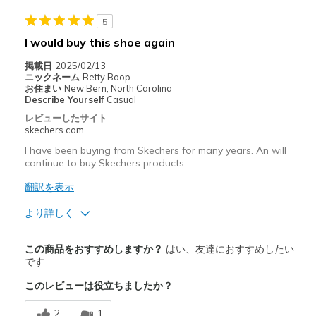
以下に最適
5
I would buy this shoe again
Casual Wear
掲載日
2025/02/13
Width
Feels too wide
ニックネーム
Betty Boop
お住まい
New Bern, North Carolina
View On Shoes
I'm Into Shoes
Describe Yourself
Casual
レビューしたサイト
skechers.com
I have been buying from Skechers for many years. An will
continue to buy Skechers products.
翻訳を表示
より詳しく
商品満足度が高かったレビュー
この商品をおすすめしますか？
はい、友達におすすめしたい
Attractive Design
です
このレビューは役立ちましたか？
Breathe Well
2
1
Comfortable