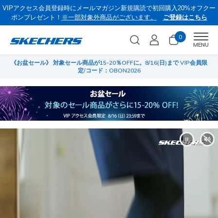
VIPアクセス会員登録時にメールマガジン新規購読で初回購入20%オフクー
ポンプレゼント！
※一部対象外商品がございます。
ご登録はこちら
0
Men
MENU
員限
サマーセール第2弾！クリアランスでサンダルやスリップインズがさらにお
菜
買い得に！
…