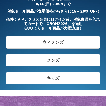
フィット ディーライツ 330 - モダン レト
アーフォーム - コージーフィット
- カーリン
ダー プロ
8/16(日) 23:59まで
ロ ジョガー
ガールズ
ボーイズ
メンズ
ワイド
対象セール商品が表示価格からさらに15～20% OFF!
メンズ
からの値引き
から
¥ 8,690
¥ 5,900
¥ 6,490
¥ 14,850
¥ 19,690
条件：VIPアクセス会員にログイン後、対象商品を入れ
てカートで「OBON2026」を適用
※8/7よりセール商品が大幅追加！
メンズ スリップインズ
キッズ スリップインズ
ウィメンズ
メンズ
キッズ