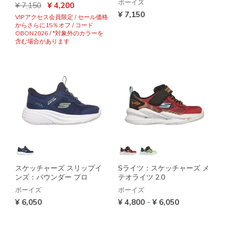
ボーイズ
からの値引き
から
¥ 7,150
¥ 4,200
¥ 7,150
VIPアクセス会員限定 / セール価格
からさらに15％オフ / コード
OBON2026 / *対象外のカラーを
含む場合があります
スケッチャーズ スリップイ
Sライツ：スケッチャーズ メ
ンズ：バウンダー プロ
テオライツ 2.0
ボーイズ
ボーイズ
-
¥ 6,050
¥ 4,800
¥ 6,050