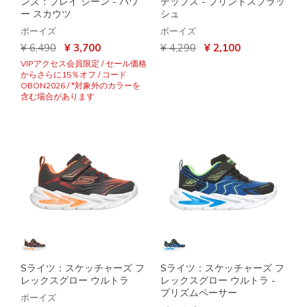
ンズ：プレイ シーン - パワ
テップス - プリントスプラッ
ー スカウツ
シュ
ボーイズ
ボーイズ
からの値引き
から
からの値引き
から
¥ 6,490
¥ 3,700
¥ 4,290
¥ 2,100
VIPアクセス会員限定 / セール価格
からさらに15％オフ / コード
OBON2026 / *対象外のカラーを
含む場合があります
Sライツ：スケッチャーズ フ
Sライツ：スケッチャーズ フ
レックスグロー ウルトラ
レックスグロー ウルトラ -
プリズムペーサー
ボーイズ