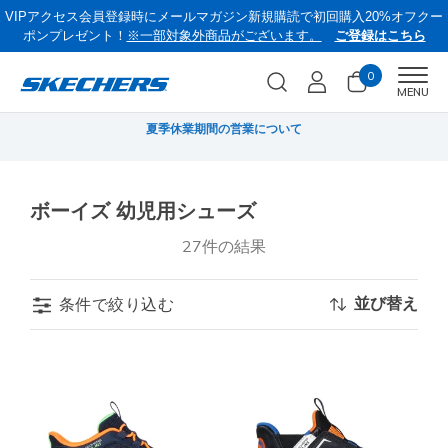
VIPアクセス会員登録時にメールマガジン新規購読で初回購入20%オフクー
ポンプレゼント！
※一部対象外商品がございます。
ご登録はこちら
0
Men
MENU
無料
夏季休業期間の営業について
《
ボーイズ 幼児用シューズ
27件の結果
並び替え
条件で絞り込む