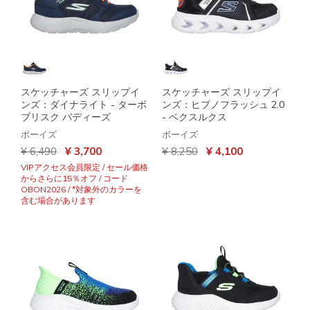
スケッチャーズ スリップイ
スケッチャーズ スリップイ
ンズ：ダイナライト - ターボ
ンズ：ヒプノフラッシュ 2.0
ブリスク バディーズ
- ベクスルクス
ボーイズ
ボーイズ
からの値引き
から
からの値引き
から
¥ 6,490
¥ 3,700
¥ 8,250
¥ 4,100
VIPアクセス会員限定 / セール価格
からさらに15％オフ / コード
OBON2026 / *対象外のカラーを
含む場合があります