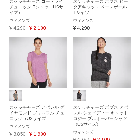
スケッチャーズ ゴードライ
スケッチャーズ ボブス ピー
チュニック Tシャツ（USサ
クアキャット ベースボール
イズ）
Tシャツ
ウィメンズ
ウィメンズ
からの値引き
から
¥ 4,290
¥ 2,100
¥ 4,290
スケッチャーズ アパレル ダ
スケッチャーズ ボブス アパ
イヤモンド ブリスフル チュ
レル シェイディー キャット
ニック（USサイズ）
コジー プルオーバーシャツ
（USサイズ）
ウィメンズ
ウィメンズ
からの値引き
から
¥ 3,850
¥ 1,900
からの値引き
から
¥ 4,290
¥ 2,100