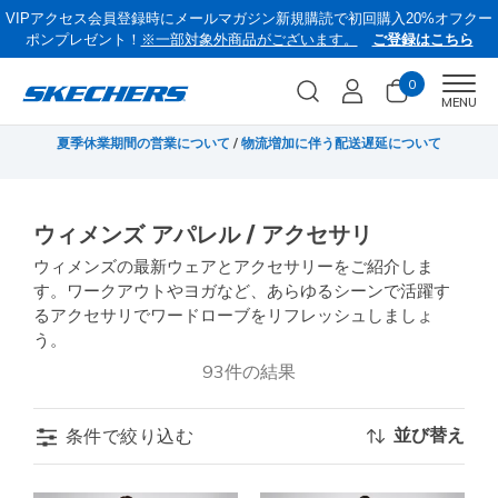
VIPアクセス会員登録時にメールマガジン新規購読で初回購入20%オフクー
ポンプレゼント！
※一部対象外商品がございます。
ご登録はこちら
0
Men
MENU
無料
夏季休業期間の営業について
/
物流増加に伴う配送遅延について
《
ウィメンズ アパレル / アクセサリ
ウィメンズの最新ウェアとアクセサリーをご紹介しま
す。ワークアウトやヨガなど、あらゆるシーンで活躍す
るアクセサリでワードローブをリフレッシュしましょ
う。
93件の結果
並び替え
条件で絞り込む