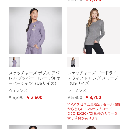
スケッチャーズ ボブス アパ
スケッチャーズ ゴードライ
レル ダッパー コジー プルオ
スウィフト ロング スリーブ
ーバーシャツ（USサイズ）
（USサイズ）
ウィメンズ
ウィメンズ
からの値引き
から
からの値引き
から
¥ 5,390
¥ 2,600
¥ 5,390
¥ 3,700
VIPアクセス会員限定 / セール価格
からさらに15％オフ / コード
OBON2026 / *対象外のカラーを
含む場合があります