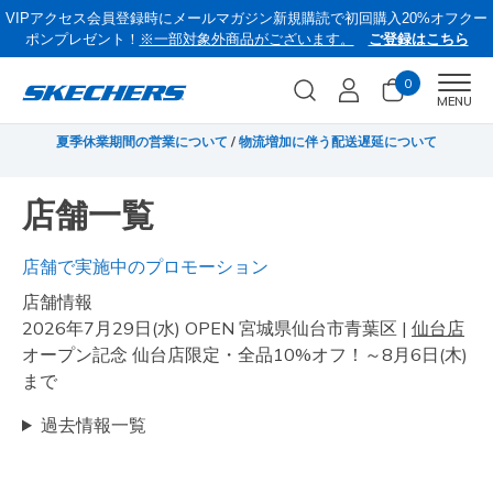
VIPアクセス会員登録時にメールマガジン新規購読で初回購入20%オフクー
ポンプレゼント！
※一部対象外商品がございます。
ご登録はこちら
0
Men
MENU
無料
夏季休業期間の営業について
/
物流増加に伴う配送遅延について
《
店舗一覧
店舗で実施中のプロモーション
店舗情報
2026年7月29日(水) OPEN 宮城県仙台市青葉区 |
仙台店
オープン記念 仙台店限定・全品10%オフ！～8月6日(木)
まで
過去情報一覧