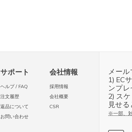
メール
サポート
会社情報
1) E
ヘルプ / FAQ
採用情報
ンプレ
2) 
注文履歴
会社概要
見せる
返品について
CSR
※一部、
お問い合わせ