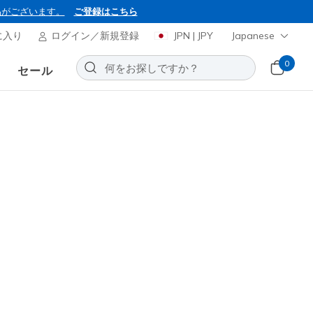
品がございます。
ご登録はこちら
に入り
ログイン／新規登録
JPN | JPY
Japanese
0
セール