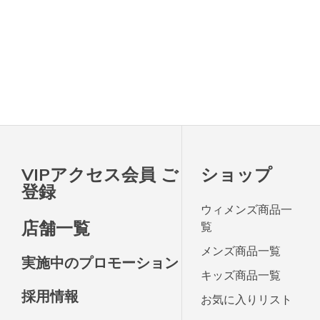
VIPアクセス会員 ご
ショップ
登録
ウィメンズ商品一
店舗一覧
覧
メンズ商品一覧
実施中のプロモーション
キッズ商品一覧
採用情報
お気に入りリスト