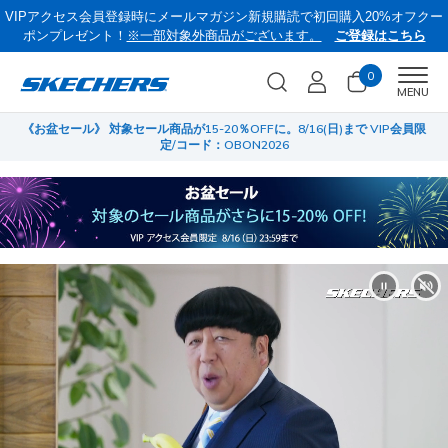
VIPアクセス会員登録時にメールマガジン新規購読で初回購入20%オフクー
ポンプレゼント！
※一部対象外商品がございます。
ご登録はこちら
0
Men
MENU
員限
サマーセール第2弾！クリアランスでサンダルやスリップインズがさらにお
菜
買い得に！