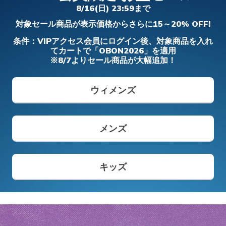
フィット ディーライツ 330 - モダン レト
アーフォーム - コージーフィット
- カーリン
ダー プロ
8/16(日) 23:59まで
ロ ジョガー
ガールズ
ボーイズ
メンズ
ワイド
対象セール商品が表示価格からさらに15～20% OFF!
メンズ
からの値引き
から
¥ 8,690
¥ 5,900
¥ 6,490
¥ 14,850
¥ 19,690
条件：VIPアクセス会員にログイン後、対象商品を入れ
てカートで「OBON2026」を適用
※8/7よりセール商品が大幅追加！
メンズ スリップインズ
キッズ スリップインズ
ウィメンズ
メンズ
キッズ