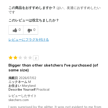
商品満足度が高かったレビュー
この商品をおすすめしますか？
はい、友達におすすめしたい
Attractive Design
です
このレビューは役立ちましたか？
Breathe Well
0
0
Comfortable
Stylish
レビューにフラグを付ける
以下に最適
Casual Wear
2
Bigger than other sketchers I've purchased (of
Going Out
same size)
Travel
掲載日
2026/07/02
ニックネーム
M
Width
Feels true to width
お住まい
Maryland
Describe Yourself
Practical
Sizing
Feels true to size
レビューしたサイト
View On Shoes
Shoes are for Wearing
skechers.com
I was surprised by the glitter. It was not evident to me from