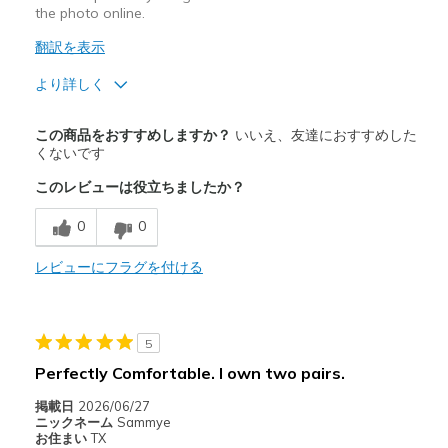
the photo online.
翻訳を表示
より詳しく
Width
Feels too wide
この商品をおすすめしますか？
いいえ、友達におすすめした
Sizing
Feels half size too big
くないです
View On Shoes
Shoes are for Wearing
このレビューは役立ちましたか？
0
0
レビューにフラグを付ける
5
Perfectly Comfortable. I own two pairs.
掲載日
2026/06/27
ニックネーム
Sammye
お住まい
TX