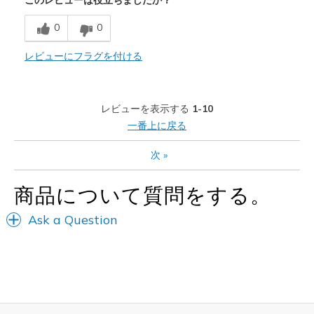
このレビューは役立ちましたか？
Breathe Well
0
0
商品が期待と異なったレビュー
Pressure
レビューにフラグを付ける
以下に最適
Casual Wear
レビューを表示する
1-10
一番上に戻る
Width
Feels true to width
Sizing
Feels true to size
次
»
View On Shoes
I'm Really Into Shoes
商品について質問をする。
Ask a Question