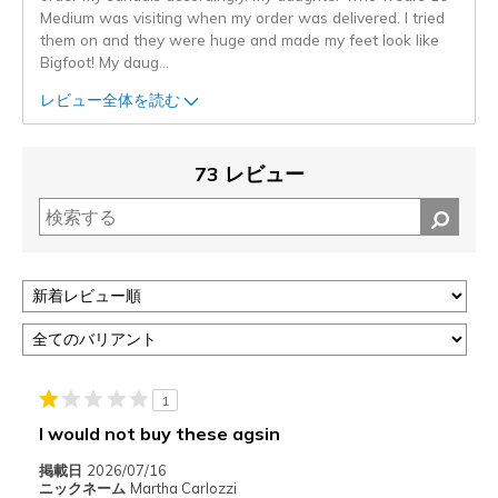
Medium was visiting when my order was delivered. I tried
them on and they were huge and made my feet look like
Bigfoot! My daug
...
レビュー全体を読む
73 レビュー
1
I would not buy these agsin
掲載日
2026/07/16
ニックネーム
Martha Carlozzi