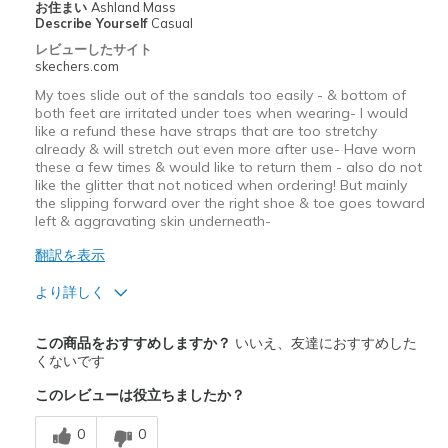
お住まい
Ashland Mass
Describe Yourself
Casual
レビューしたサイト
skechers.com
My toes slide out of the sandals too easily - & bottom of
both feet are irritated under toes when wearing- I would
like a refund these have straps that are too stretchy
already & will stretch out even more after use- Have worn
these a few times & would like to return them - also do not
like the glitter that not noticed when ordering! But mainly
the slipping forward over the right shoe & toe goes toward
left & aggravating skin underneath-
翻訳を表示
より詳しく
商品満足度が高かったレビュー
この商品をおすすめしますか？
いいえ、友達におすすめした
Attractive Design
くないです
このレビューは役立ちましたか？
Breathe Well
0
0
Stylish