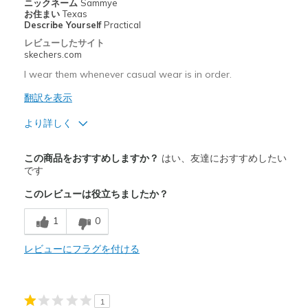
以下に最適
ニックネーム
Sammye
お住まい
Texas
Casual Wear
Describe Yourself
Practical
レビューしたサイト
Going Out
skechers.com
Travel
I wear them whenever casual wear is in order.
翻訳を表示
Width
Feels true to width
Sizing
Feels true to size
より詳しく
View On Shoes
Shoes are for Wearing
商品満足度が高かったレビュー
この商品をおすすめしますか？
はい、友達におすすめしたい
Attractive Design
です
このレビューは役立ちましたか？
Breathe Well
1
0
Comfortable
Durable
レビューにフラグを付ける
HandsFree SlipIn. No Slippage.
Stylish
1