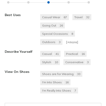
Best Uses
Casual Wear
67
Travel
32
Going Out
26
Special Occasions
8
[+
more
]
Outdoors
3
Describe Yourself
Casual
41
Practical
16
Stylish
10
Conservative
3
View On Shoes
Shoes are for Wearing
33
I'm Into Shoes
16
I'm Really Into Shoes
7