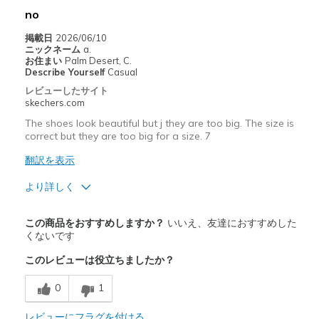
no
以下に最適
掲載日
2026/06/10
Casual Wear
ニックネーム
a.
お住まい
Palm Desert, C.
Describe Yourself
Casual
Width
Feels true to width
レビューしたサイト
Sizing
Feels true to size
skechers.com
View On Shoes
Shoes are for Wearing
The shoes look beautiful but j they are too big. The size is
correct but they are too big for a size. 7
翻訳を表示
より詳しく
商品満足度が高かったレビュー
この商品をおすすめしますか？
いいえ、友達におすすめした
Attractive Design
くないです
このレビューは役立ちましたか？
以下に最適
Casual Wear
0
1
Width
レビューにフラグを付ける
Feels too wide