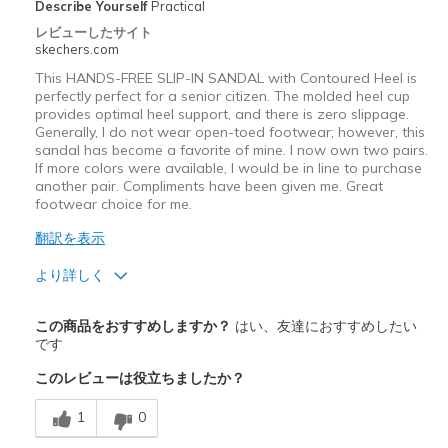
Describe Yourself
Practical
レビューしたサイト
skechers.com
This HANDS-FREE SLIP-IN SANDAL with Contoured Heel is
perfectly perfect for a senior citizen. The molded heel cup
provides optimal heel support, and there is zero slippage.
Generally, I do not wear open-toed footwear; however, this
sandal has become a favorite of mine. I now own two pairs.
If more colors were available, I would be in line to purchase
another pair. Compliments have been given me. Great
footwear choice for me.
翻訳を表示
より詳しく
商品満足度が高かったレビュー
この商品をおすすめしますか？
はい、友達におすすめしたい
Attractive Design
です
このレビューは役立ちましたか？
Breathe Well
1
0
Comfortable