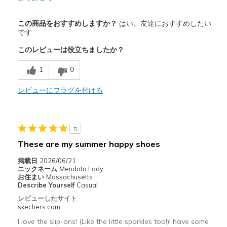
商品満足度が高かったレビュー
この商品をおすすめしますか？
はい、友達におすすめしたい
Attractive Design
です
このレビューは役立ちましたか？
Breathe Well
1
0
Comfortable
Stylish
レビューにフラグを付ける
以下に最適
Casual Wear
5
These are my summer happy shoes
Width
Feels true to width
Sizing
Feels true to size
掲載日
2026/06/21
ニックネーム
Mendota Lady
View On Shoes
Shoes are for Wearing
お住まい
Massachusetts
Describe Yourself
Casual
レビューしたサイト
skechers.com
I love the slip-ons! (Like the little sparkles too!)I have some