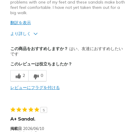
problems with one of my feet and these sandals make both
feet feel comfortable. I have not yet taken them out for a
big walk.
翻訳を表示
より詳しく
商品満足度が高かったレビュー
この商品をおすすめしますか？
はい、友達におすすめしたい
Attractive Design
です
このレビューは役立ちましたか？
Breathe Well
2
0
Comfortable
Durable
レビューにフラグを付ける
Stylish
5
商品が期待と異なったレビュー
A+ Sandal.
Need Break In
掲載日
2026/06/10