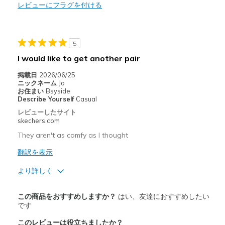
Durable
レビューにフラグを付ける
Stylish
5
以下に最適
I would like to get another pair
Casual Wear
掲載日
2026/06/25
Going Out
ニックネーム
Jo
お住まい
Bsyside
Travel
Describe Yourself
Casual
レビューしたサイト
Width
Feels true to width
skechers.com
Sizing
Feels true to size
They aren't as comfy as I thought
View On Shoes
Shoes are for Wearing
翻訳を表示
より詳しく
商品満足度が高かったレビュー
この商品をおすすめしますか？
はい、友達におすすめしたい
Comfortable
です
このレビューは役立ちましたか？