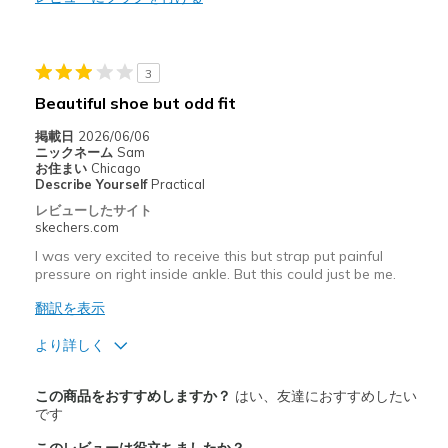
Sizing
Feels full size too big
View On Shoes
Shoes are for Wearing
3
Beautiful shoe but odd fit
掲載日
2026/06/06
ニックネーム
Sam
お住まい
Chicago
Describe Yourself
Practical
レビューしたサイト
skechers.com
I was very excited to receive this but strap put painful
pressure on right inside ankle. But this could just be me.
翻訳を表示
より詳しく
商品満足度が高かったレビュー
この商品をおすすめしますか？
はい、友達におすすめしたい
Attractive Design
です