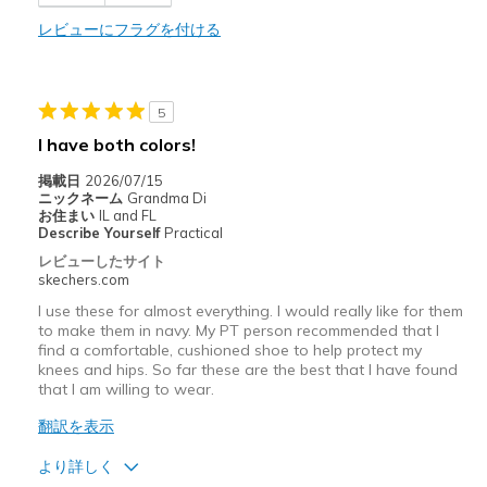
レビューにフラグを付ける
商品が期待と異なったレビュー
Poor Quality
These are irritating the balls of my feet & wou
5
I have both colors!
以下に最適
掲載日
2026/07/15
Casual Wear
ニックネーム
Grandma Di
お住まい
IL and FL
Width
Feels too wide
Describe Yourself
Practical
Sizing
Feels half size too big
レビューしたサイト
skechers.com
View On Shoes
Shoes are for Wearing
I use these for almost everything. I would really like for them
to make them in navy. My PT person recommended that I
find a comfortable, cushioned shoe to help protect my
knees and hips. So far these are the best that I have found
that I am willing to wear.
翻訳を表示
より詳しく