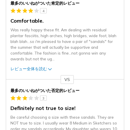
最多のいいねがついた肯定的レビュー
4
Comfortable.
Was really happy these fit. Am dealing with residual
plantar fasciitis, high arches, high bridges, wide foot, blah
blah blah...so i'm pleased to have a pair of "sandals" for
the summer that will actually be supportive and
comfortable. The fashion is fine...not gonna win any
awards but not the ug
...
レビュー全体を読む
VS
対
最多のいいねがついた否定的レビュー
3
Definitely not true to size!
Be careful choosing a size with these sandals. They are
NOT true to size. I usually wear 8 Medium in Sketchers so
order my sandals accordingly. My daughter who wears 10