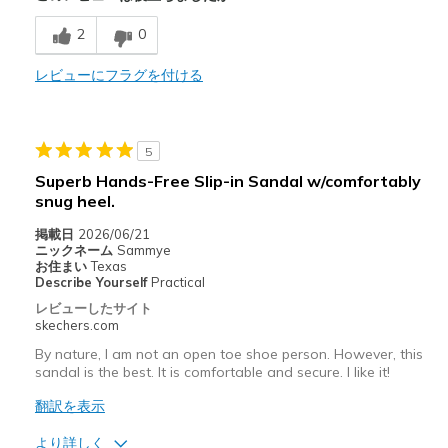
商品が期待と異なったレビュー
Poor Cushioning
2
0
以下に最適
レビューにフラグを付ける
Casual Wear
Width
Feels true to width
5
Sizing
Feels true to size
Superb Hands-Free Slip-in Sandal w/comfortably
snug heel.
掲載日
2026/06/21
ニックネーム
Sammye
お住まい
Texas
Describe Yourself
Practical
レビューしたサイト
skechers.com
By nature, I am not an open toe shoe person. However, this
sandal is the best. It is comfortable and secure. I like it!
翻訳を表示
より詳しく