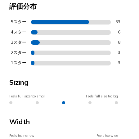
評価分布
5スター
53
4スター
6
3スター
8
2スター
3
1スター
3
Sizing
Feels full size too small
Feels full size too big
Width
Feels too narrow
Feels too wide