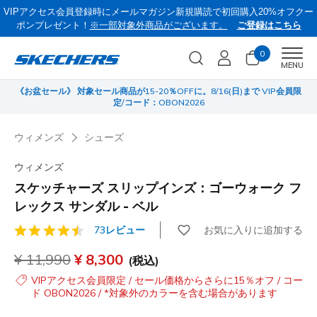
VIPアクセス会員登録時にメールマガジン新規購読で初回購入20%オフクー
ポンプレゼント！
※一部対象外商品がございます。
ご登録はこちら
0
Men
MENU
《お盆セール》 対象セール商品が15-20％OFFに。8/16(日)まで VIP会員限
サ
定/コード：OBON2026
ウィメンズ
シューズ
ウィメンズ
スケッチャーズ スリップインズ：ゴーウォーク フ
レックス サンダル - ベル
お気に入りに追加する
73レビュー
顧客評価5/5件
からの値引き
¥ 11,990
から
¥ 8,300
(税込)
VIPアクセス会員限定 / セール価格からさらに15％オフ / コー
ド OBON2026 / *対象外のカラーを含む場合があります