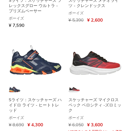
Sライツ：スケッチャーズ フ
スケッチャーズ メテオライ
レックスグロー ウルトラ -
ツ - クレンドックス
プリズムペーサー
ボーイズ
ボーイズ
からの値引き
から
¥ 5,390
¥ 2,600
¥ 7,590
Sライツ：スケッチャーズ ハ
スケッチャーズ マイクロス
イドロ ライツ - ヒートトレ
ペック ベロシティ ‐ズロミッ
ッド
ク
ボーイズ
ボーイズ
からの値引き
から
からの値引き
から
¥ 8,690
¥ 4,300
¥ 6,050
¥ 3,600