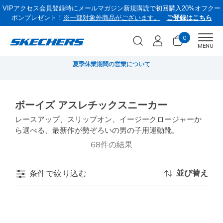
VIPアクセス会員登録時にメールマガジン新規購読で初回購入20%オフクー
ポンプレゼント！
※一部対象外商品がございます。
ご登録はこちら
0
Men
MENU
無料
夏季休業期間の営業について
《
ボーイズ アスレチックスニーカー
レースアップ、スリップオン、イージークロージャーか
ら選べる、最新作が勢ぞろいの男の子用運動靴。
68件の結果
並び替え
条件で絞り込む